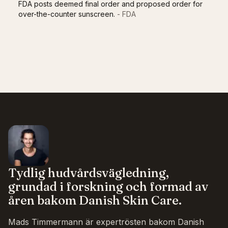
FDA posts deemed final order and proposed order for
over-the-counter sunscreen.
- FDA
Tydlig hudvårdsvägledning,
grundad i forskning och formad av
åren bakom Danish Skin Care.
Mads Timmermann är expertrösten bakom Danish