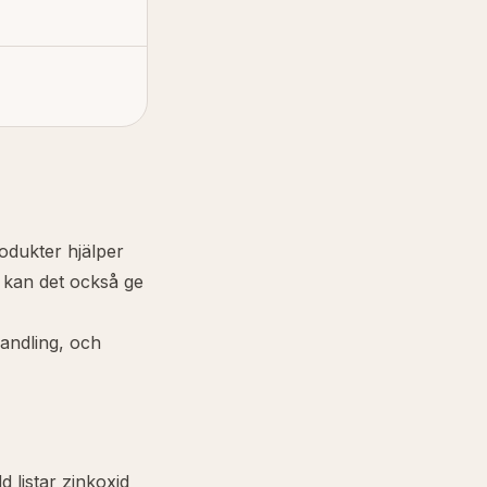
odukter hjälper
p kan det också ge
andling, och
d listar zinkoxid