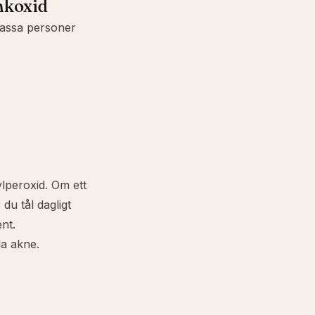
nkoxid
passa personer
lperoxid. Om ett
du tål dagligt
nt.
la akne.