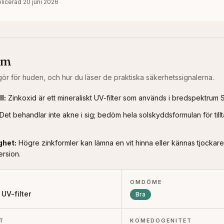
licerad
20 juni 2026
om
ör för huden, och hur du läser de praktiska säkerhetssignalerna.
ll
:
Zinkoxid är ett mineraliskt UV-filter som används i bredspektrum 
Det behandlar inte akne i sig; bedöm hela solskyddsformulan för til
ghet
:
Högre zinkformler kan lämna en vit hinna eller kännas tjockare,
ersion.
OMDÖME
 UV-filter
Bra
T
KOMEDOGENITET