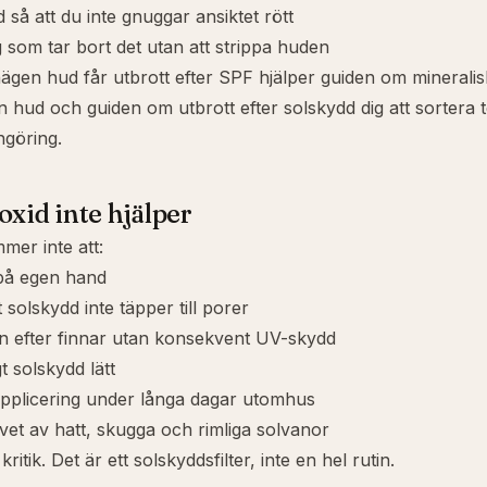
lid så att du inte gnuggar ansiktet rött
 som tar bort det utan att strippa huden
gen hud får utbrott efter SPF hjälper guiden om
mineralis
n hud
och guiden om
utbrott efter solskydd
dig att sortera t
ngöring.
oxid inte hjälper
mer inte att:
på egen hand
 solskydd inte täpper till porer
n efter finnar utan konsekvent UV-skydd
t solskydd lätt
applicering under långa dagar utomhus
vet av hatt, skugga och rimliga solvanor
ritik. Det är ett solskyddsfilter, inte en hel rutin.