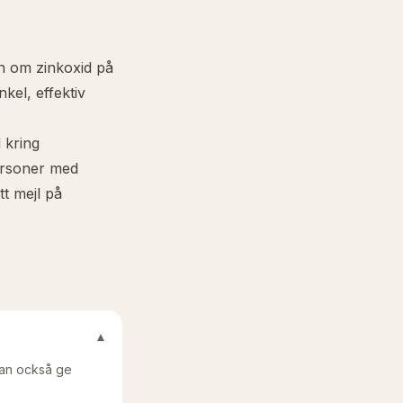
n om zinkoxid på
nkel, effektiv
 kring
ersoner med
t mejl på
▾
 kan också ge