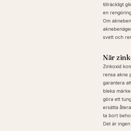
tillräckligt g
en rengöring
Om aknebenä
aknebenäge
svett och re
När zink
Zinkoxid kom
rensa akne 
garantera att
bleka märke
göra ett tung
ersätta åter
ta bort beho
Det är ingen k