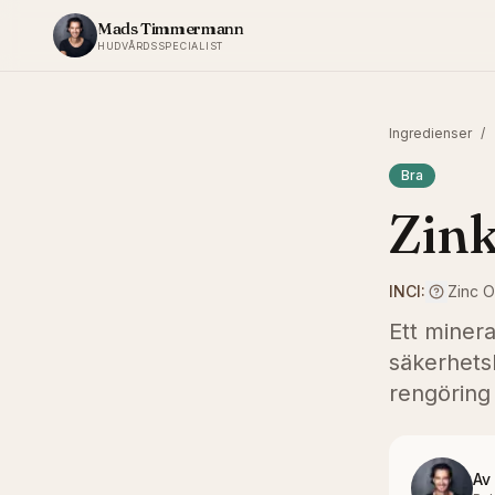
Hoppa till innehållet
Mads Timmermann
HUDVÅRDSSPECIALIST
Ingredienser
/
Bra
Zin
INCI:
Zinc 
Ett minera
säkerhetsh
rengöring
Av