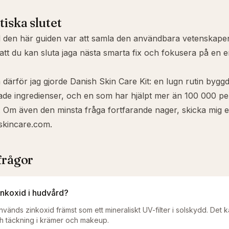
tiska slutet
d den här guiden var att samla den användbara vetenskape
å att du kan sluta jaga nästa smarta fix och fokusera på en e
 därför jag gjorde
Danish Skin Care Kit
: en lugn rutin byggd
de ingredienser, och en som har hjälpt mer än 100 000 p
Om även den minsta fråga fortfarande nager, skicka mig et
skincare.com
.
frågor
inkoxid i hudvård?
nvänds zinkoxid främst som ett mineraliskt UV-filter i solskydd. Det
h täckning i krämer och makeup.