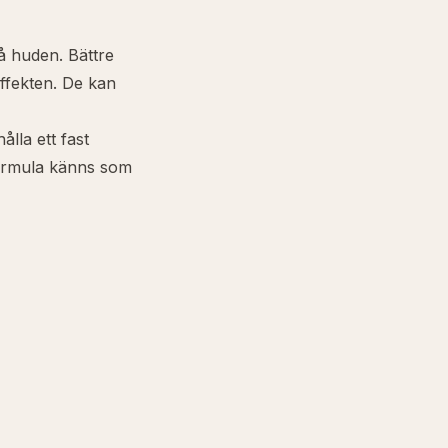
på huden. Bättre
effekten. De kan
lla ett fast
 formula känns som