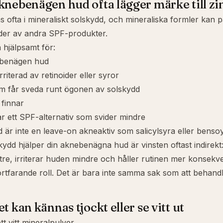
knebenägen hud ofta lägger märke till zi
s ofta i
mineraliskt solskydd
, och mineraliska formler kan 
der av andra SPF-produkter.
 hjälpsamt för:
ebenägen hud
riterad av retinoider eller syror
m får sveda runt ögonen av solskydd
 finnar
ar ett SPF-alternativ som svider mindre
d är inte en leave-on akneaktiv som
salicylsyra
eller bensoy
kydd hjälper din aknebenägna hud är vinsten oftast indirekt: 
tre, irriterar huden mindre och håller rutinen mer konsekve
ortfarande roll. Det är bara inte samma sak som att behand
t kan kännas tjockt eller se vitt ut
tt vitt mineralpulver.