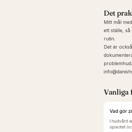
Det prak
Mitt mål me
ett ställe, s
rutin.
Det är också
dokumentera
problemhud. 
info@danish
Vanliga 
Vad gör z
I hudvård a
opacitet oc