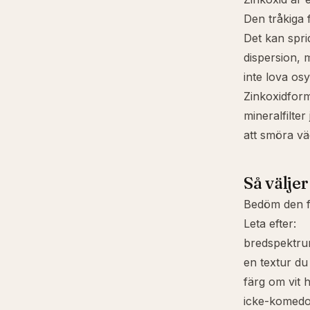
Den tråkiga
Det kan sprid
dispersion, 
inte lova osy
Zinkoxidform
mineralfilte
att smöra v
Så välje
Bedöm den fä
Leta efter:
bredspektr
en textur du 
färg om vit h
icke-komed