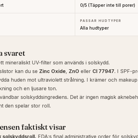
rt
0
/5 (
Täpper inte till porer
)
PASSAR HUDTYPER
Alla hudtyper
a svaret
ett mineraliskt UV-filter som används i solskydd.
slistor kan du se
Zinc Oxide
,
ZnO
eller
CI 77947
. I SPF-pr
 skydda huden mot ultraviolett strålning. I krämer och makeu
ckning och en ljusare ton.
vändbar solskyddsingrediens. Det är ingen magisk aknebeh
t den spelar stor roll.
ensen faktiskt visar
 solskyddsroll.
FDA:s final administrative order för solskyd