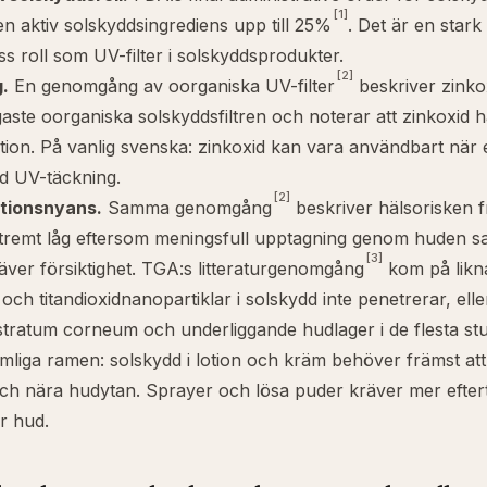
[1]
ten aktiv solskyddsingrediens upp till 25%
. Det är en stark
ss roll som UV-filter i solskyddsprodukter.
[2]
.
En genomgång av oorganiska UV-filter
beskriver zinkox
gaste oorganiska solskyddsfiltren och noterar att zinkoxid
on. På vanlig svenska: zinkoxid kan vara användbart när 
d UV-täckning.
[2]
tionsnyans.
Samma genomgång
beskriver hälsorisken 
extremt låg eftersom meningsfull upptagning genom huden 
[3]
räver försiktighet. TGA:s litteraturgenomgång
kom på likna
 och titandioxidnanopartiklar i solskydd inte penetrerar, ell
stratum corneum och underliggande hudlager i de flesta stu
imliga ramen: solskydd i lotion och kräm behöver främst att
ch nära hudytan. Sprayer och lösa puder kräver mer efter
är hud.