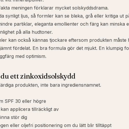
 fakta meningen förklarar mycket solskyddsdrama.
a synligt ljus, så formler kan se bleka, grå eller kritiga ut 
mindre partiklar, eleganta emollienter och färg kan minska 
nlighet på alla hudtoner.
ler kan också kännas tjockare eftersom produkten måste hå
r jämnt fördelat. En bra formula gör det mjukt. En klumpig
äggfärg med optimism.
r du ett zinkoxidsolskydd
rdiga produkten, inte bara ingrediensnamnet.
um
SPF 30 eller högre
kan applicera tillräckligt av
inna stör dig
ogen
eller
oljefri
positionering om du lätt blir tilltäppt