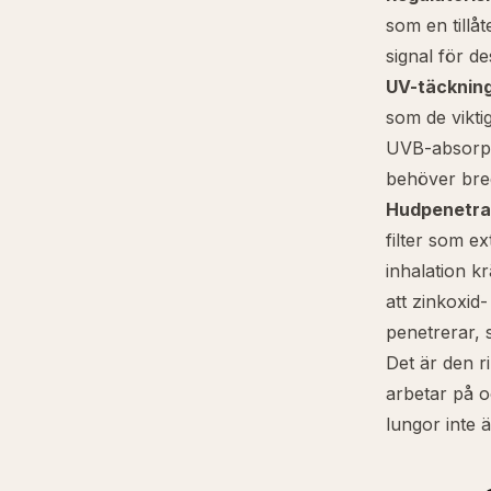
som en tillå
signal för de
UV-täckning
som de vikti
UVB-absorpti
behöver bre
Hudpenetra
filter som 
inhalation k
att zinkoxid-
penetrerar, 
Det är den r
arbetar på o
lungor inte 