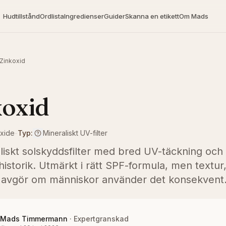
Hudtillstånd
Ordlista
Ingredienser
Guider
Skanna en etikett
Om Mads
Zinkoxid
koxid
Oxide
-
Typ:
Mineraliskt UV-filter
liskt solskyddsfilter med bred UV-täckning och
istorik. Utmärkt i rätt SPF-formula, men textur,
 avgör om människor använder det konsekvent
Mads Timmermann
·
Expertgranskad