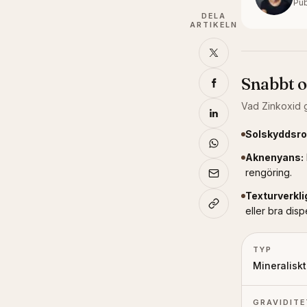
Pub
DELA
ARTIKELN
Snabbt 
Vad
Zinkoxid
g
Solskyddsro
Aknenyans
:
rengöring.
Texturverkli
eller bra disp
TYP
Mineraliskt
GRAVIDITE