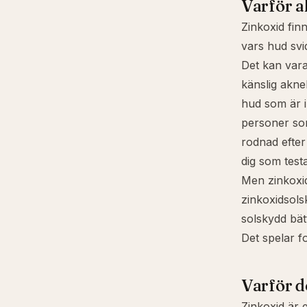
Varför a
Zinkoxid finn
vars hud svi
Det kan vara
känslig akn
hud som är ir
personer so
rodnad efter
dig som test
Men zinkoxi
zinkoxidsols
solskydd bät
Det spelar f
Varför de
Zinkoxid är e