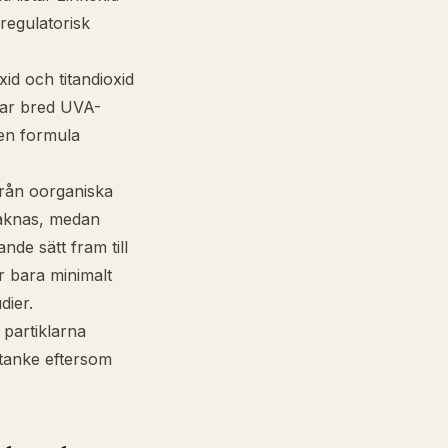
 regulatorisk
id och titandioxid
 har bred UVA-
en formula
från oorganiska
saknas, medan
nde sätt fram till
er bara minimalt
dier.
 partiklarna
tanke eftersom