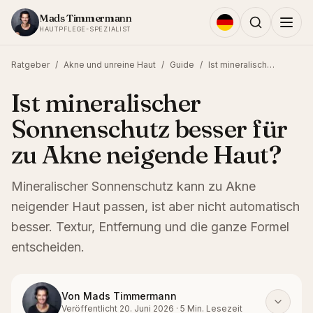
Zum Inhalt springen
Mads Timmermann
HAUTPFLEGE-SPEZIALIST
Ratgeber
/
Akne und unreine Haut
/
Guide
/
Ist mineralischer Sonnenschutz besser für zu Akne neigende Haut?
Ist mineralischer
Sonnenschutz besser für
zu Akne neigende Haut?
Mineralischer Sonnenschutz kann zu Akne
neigender Haut passen, ist aber nicht automatisch
besser. Textur, Entfernung und die ganze Formel
entscheiden.
Von
Mads Timmermann
Veröffentlicht
20. Juni 2026
·
5
Min. Lesezeit