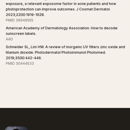
exposure, a relevant exposome factor in acne patients and how
photoprotection can improve outcomes. J Cosmet Dermatol.
2023;22(6):1919-1928.
PMID 36946555
American Academy of Dermatology Association. How to decode
sunscreen labels.
AAD
Schneider SL, Lim HW. A review of inorganic UV filters zinc oxide and
titanium dioxide. Photodermatol Photoimmunol Photomed.
2019;35(6):442-446.
PMID 30444533