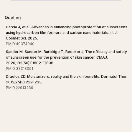
Quellen
Garcia J, et al. Advances in enhancing photoprotection of sunscreens
using hydrocarbon film formers and carbon nanomaterials. Int J
Cosmet Sci. 2025.
PMID 40374040
Sander M, Sander M, Burbidge T, Beecker J. The efficacy and safety
of sunscreen use for the prevention of skin cancer. CMAJ.
2020;192(50):E1802-E1808.
PMID 33318091
Draelos ZD. Moisturizers: reality and the skin benefits. Dermatol Ther.
2012;25(3):229-233.
PMID 22913439