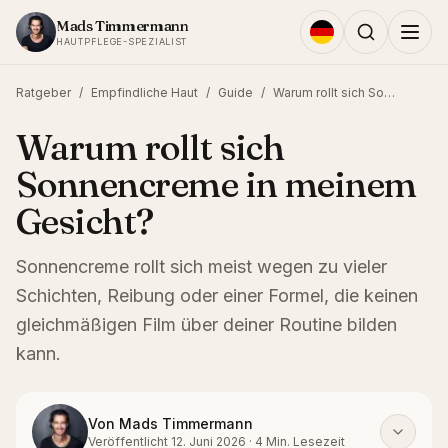
Zum Inhalt springen
Mads Timmermann
HAUTPFLEGE-SPEZIALIST
Ratgeber
/
Empfindliche Haut
/
Guide
/
Warum rollt sich Sonnencreme in meinem Gesicht?
Warum rollt sich
Sonnencreme in meinem
Gesicht?
Sonnencreme rollt sich meist wegen zu vieler
Schichten, Reibung oder einer Formel, die keinen
gleichmäßigen Film über deiner Routine bilden
kann.
Von
Mads Timmermann
Veröffentlicht
12. Juni 2026
·
4
Min. Lesezeit