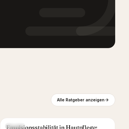
Alle Ratgeber anzeigen
Emulsionsstabilität in Hautpflege:
GUIDE