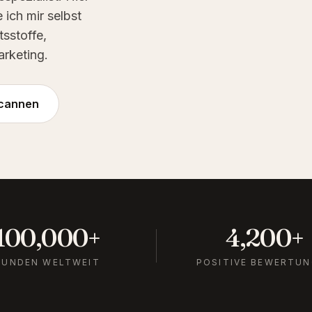
 ich mir selbst
tsstoffe,
rketing.
 scannen
100,000
+
4,200
+
KUNDEN WELTWEIT
POSITIVE BEWERTU