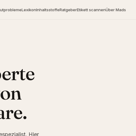
utprobleme
Lexikon
Inhaltsstoffe
Ratgeber
Etikett scannen
Über Mads
erte
von
are.
pezialist. Hier