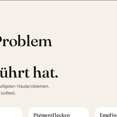
Problem
ührt hat.
äufigsten Hautproblemen.
olltest.
Pigmentflecken
Empfin