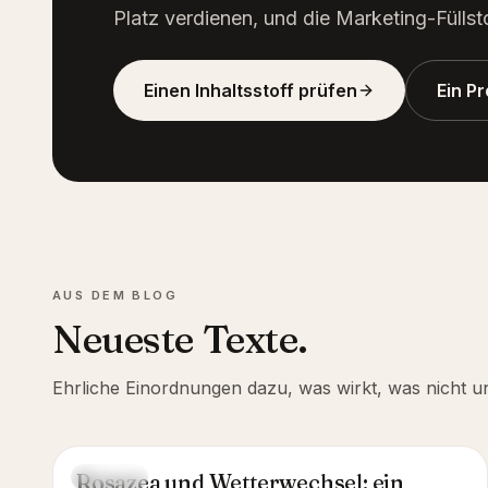
Platz verdienen, und die Marketing-Füllst
Einen Inhaltsstoff prüfen
Ein P
AUS DEM BLOG
Neueste Texte.
Ehrliche Einordnungen dazu, was wirkt, was nicht u
Rosazea und Wetterwechsel: ein
GUIDE