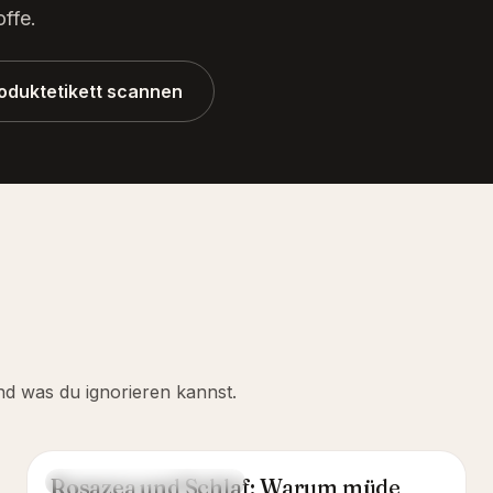
offe.
roduktetikett scannen
nd was du ignorieren kannst.
Rosazea und Schlaf: Warum müde
HAUTBESCHWERDEN