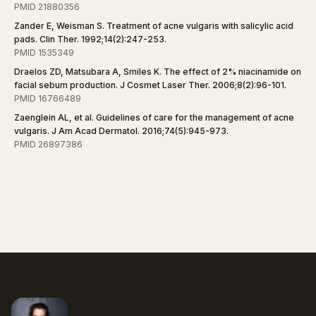
PMID 21880356
Zander E, Weisman S. Treatment of acne vulgaris with salicylic acid
pads. Clin Ther. 1992;14(2):247-253.
PMID 1535349
Draelos ZD, Matsubara A, Smiles K. The effect of 2% niacinamide on
facial sebum production. J Cosmet Laser Ther. 2006;8(2):96-101.
PMID 16766489
Zaenglein AL, et al. Guidelines of care for the management of acne
vulgaris. J Am Acad Dermatol. 2016;74(5):945-973.
PMID 26897386