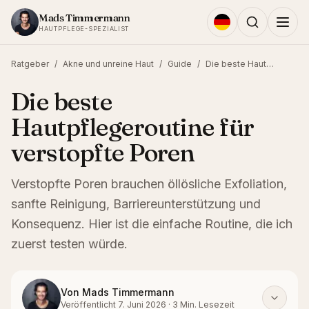
Zum Inhalt springen
Mads Timmermann
HAUTPFLEGE-SPEZIALIST
Ratgeber
/
Akne und unreine Haut
/
Guide
/
Die beste Hautpflegeroutine für verstopfte Poren
Die beste
Hautpflegeroutine für
verstopfte Poren
Verstopfte Poren brauchen öllösliche Exfoliation,
sanfte Reinigung, Barriereunterstützung und
Konsequenz. Hier ist die einfache Routine, die ich
zuerst testen würde.
Von
Mads Timmermann
Veröffentlicht
7. Juni 2026
·
3
Min. Lesezeit