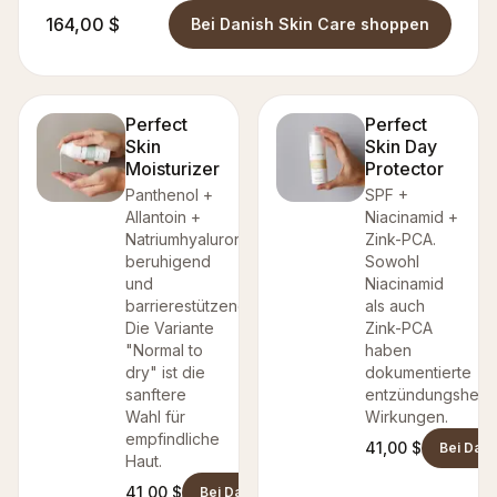
164,00 $
Bei Danish Skin Care shoppen
Perfect
Perfect
Skin
Skin Day
Moisturizer
Protector
Panthenol +
SPF +
Allantoin +
Niacinamid +
Natriumhyaluronat,
Zink-PCA.
beruhigend
Sowohl
und
Niacinamid
barrierestützend.
als auch
Die Variante
Zink-PCA
"Normal to
haben
dry" ist die
dokumentierte
sanftere
entzündungshem
Wahl für
Wirkungen.
empfindliche
41,00 $
Bei Dani
Haut.
41,00 $
Bei Danish Skin Care shoppen