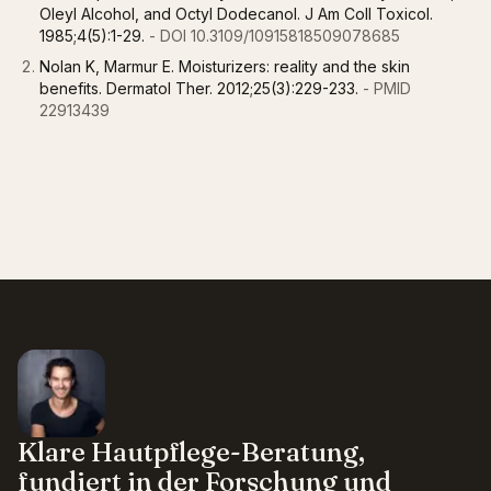
Oleyl Alcohol, and Octyl Dodecanol. J Am Coll Toxicol.
1985;4(5):1-29.
- DOI 10.3109/10915818509078685
Nolan K, Marmur E. Moisturizers: reality and the skin
benefits. Dermatol Ther. 2012;25(3):229-233.
- PMID
22913439
Klare Hautpflege-Beratung,
fundiert in der Forschung und