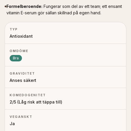
Formelberoende
:
Fungerar som del av ett team; ett ensamt
vitamin E-serum gör sällan skillnad på egen hand.
TYP
Antioxidant
OMDÖME
Bra
GRAVIDITET
Anses säkert
KOMEDOGENITET
2
/5 (
Låg risk att täppa till
)
VEGANSKT
Ja