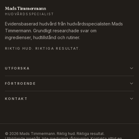
Mads Timmermann
HUDVÅRDSSPECIALIST
Evidensbaserad hudvård från hudvårdsspecialisten Mads
Timmermann. Grundligt researchade svar om
ingredienser, hudtillstånd och rutiner.
RIKTIG HUD. RIKTIGA RESULTAT.
UTFORSKA
FÖRTROENDE
KONTAKT
©
2026
Mads Timmermann
.
Riktig hud. Riktiga resultat.
Utbildande innehåll. Inte medicinsk rådgivning. Kontakta alltid en