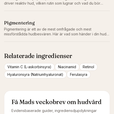
driver reaktiv hud, vilken rutin som lugnar och vad du bör
lämna bort.
Pigmentering
Pigmentering är ett av de mest omfrågade och mest
missförstådda hudbesvären. Här är vad som händer i din hud
och den långsamma, evidensbaserade rutinen som faktiskt
bleknar den.
Relaterade ingredienser
Vitamin C (L-askorbinsyra)
Niacinamid
Retinol
Hyaluronsyra (Natriumhyaluronat)
Ferulasyra
Få Mads veckobrev om hudvård
Evidensbaserade guider, ingrediensdjupdykningar