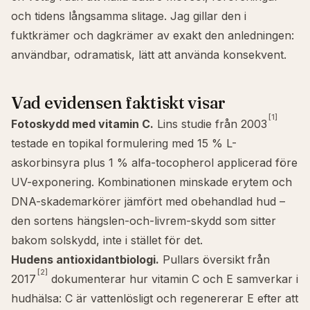
och tidens långsamma slitage. Jag gillar den i
fuktkrämer och dagkrämer av exakt den anledningen:
användbar, odramatisk, lätt att använda konsekvent.
Vad evidensen faktiskt visar
[1]
Fotoskydd med vitamin C.
Lins studie från 2003
testade en topikal formulering med 15 % L-
askorbinsyra plus 1 % alfa-tocopherol applicerad före
UV-exponering. Kombinationen minskade erytem och
DNA-skademarkörer jämfört med obehandlad hud –
den sortens hängslen-och-livrem-skydd som sitter
bakom
solskydd, inte i stället för det.
Hudens antioxidantbiologi.
Pullars översikt från
[2]
2017
dokumenterar hur vitamin C och E samverkar i
hudhälsa: C är vattenlösligt och regenererar E efter att