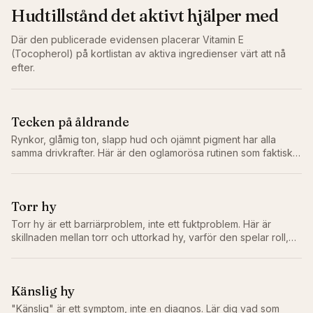
Hudtillstånd det aktivt hjälper med
Där den publicerade evidensen placerar
Vitamin E
(Tocopherol)
på kortlistan av aktiva ingredienser värt att nå
efter.
Tecken på åldrande
Rynkor, glåmig ton, slapp hud och ojämnt pigment har alla
samma drivkrafter. Här är den oglamorösa rutinen som faktiskt
bromsar dem.
Torr hy
Torr hy är ett barriärproblem, inte ett fuktproblem. Här är
skillnaden mellan torr och uttorkad hy, varför den spelar roll,
och rutinen som faktiskt åtgärdar problemet.
Känslig hy
"Känslig" är ett symptom, inte en diagnos. Lär dig vad som