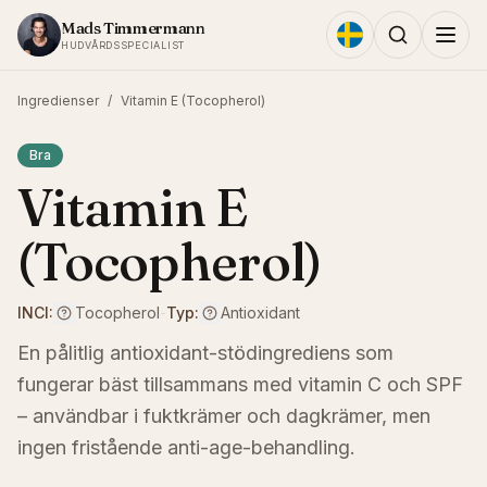
Hoppa till innehållet
Mads Timmermann
HUDVÅRDSSPECIALIST
Ingredienser
/
Vitamin E (Tocopherol)
Bra
Vitamin E
(Tocopherol)
INCI:
Tocopherol
-
Typ:
Antioxidant
En pålitlig antioxidant-stödingrediens som
fungerar bäst tillsammans med vitamin C och SPF
– användbar i fuktkrämer och dagkrämer, men
ingen fristående anti-age-behandling.