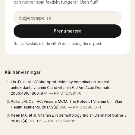
och rutiner som faktiskt fungerar. Utan fluff.
E-postadress
Prenumerera
Gratis. Avsluta när du vill. Vi delar aldrig din e-post.
Källhänvisningar
Lin JY, et al. UV photoprotection by combination topical
antioxidants vitamin C and vitamin E. J Am Acad Dermatol.
2003;48(6):866–874.
— PMID 12789176
Pullar JM, Carr AC, Vissers MCM. The Roles of Vitamin C in Skin
Health. Nutrients. 2017;9(8):866.
— PMID 28805671
Keen MA, et al. Vitamin E in dermatology. Indian Dermatol Online J.
2016;7(4):311–315.
— PMID 27559512