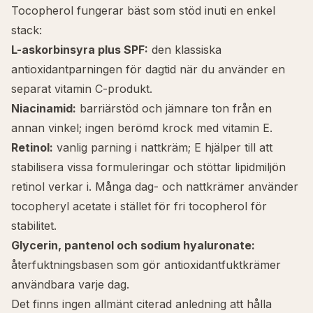
Tocopherol fungerar bäst som stöd inuti en enkel
stack:
L-askorbinsyra
plus SPF:
den klassiska
antioxidantparningen för dagtid när du använder en
separat vitamin C-produkt.
Niacinamid
:
barriärstöd och jämnare ton från en
annan vinkel; ingen berömd krock med vitamin E.
Retinol
:
vanlig parning i nattkräm; E hjälper till att
stabilisera vissa formuleringar och stöttar lipidmiljön
retinol verkar i. Många dag- och nattkrämer använder
tocopheryl acetate
i stället för fri tocopherol för
stabilitet.
Glycerin, pantenol och
sodium hyaluronate
:
återfuktningsbasen som gör antioxidantfuktkrämer
användbara varje dag.
Det finns ingen allmänt citerad anledning att hålla