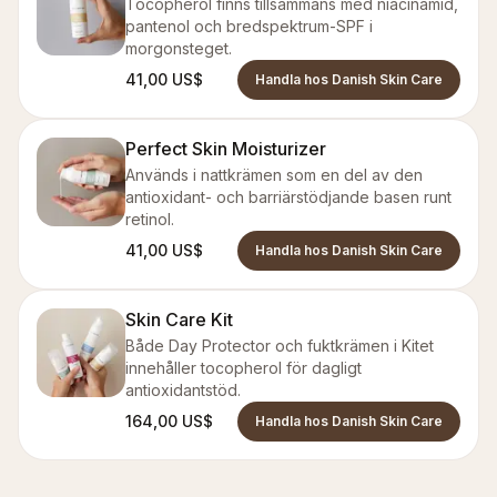
Tocopherol finns tillsammans med niacinamid,
pantenol och bredspektrum-SPF i
morgonsteget.
41,00 US$
Handla hos Danish Skin Care
Perfect Skin Moisturizer
Används i nattkrämen som en del av den
antioxidant- och barriärstödjande basen runt
retinol.
41,00 US$
Handla hos Danish Skin Care
Skin Care Kit
Både Day Protector och fuktkrämen i Kitet
innehåller tocopherol för dagligt
antioxidantstöd.
164,00 US$
Handla hos Danish Skin Care