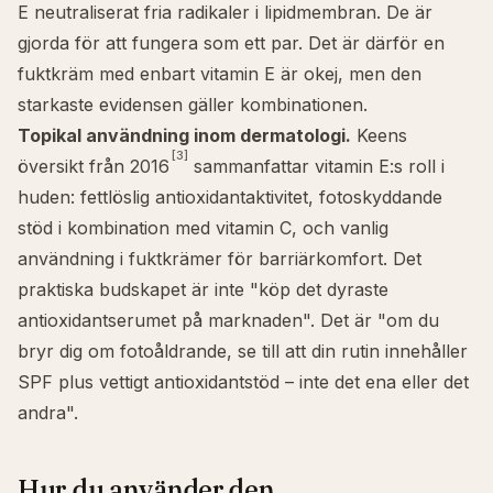
E neutraliserat
fria radikaler
i lipidmembran. De är
gjorda för att fungera som ett par. Det är därför en
fuktkräm med enbart vitamin E är okej, men den
starkaste evidensen gäller kombinationen.
Topikal användning inom dermatologi.
Keens
[3]
översikt från 2016
sammanfattar vitamin E:s roll i
huden: fettlöslig antioxidantaktivitet, fotoskyddande
stöd i kombination med vitamin C, och vanlig
användning i fuktkrämer för barriärkomfort. Det
praktiska budskapet är inte "köp det dyraste
antioxidantserumet på marknaden". Det är "om du
bryr dig om fotoåldrande, se till att din rutin innehåller
SPF plus vettigt antioxidantstöd – inte det ena eller det
andra".
Hur du använder den