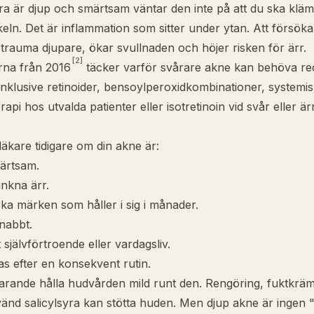
a är djup och smärtsam väntar den inte på att du ska klä
keln. Det är inflammation som sitter under ytan. Att försöka
 trauma djupare, ökar svullnaden och höjer risken för ärr.
[2]
erna från 2016
täcker varför svårare akne kan behöva re
inklusive retinoider, bensoylperoxidkombinationer, systemisk
api hos utvalda patienter eller isotretinoin vid svår eller ä
kare tidigare om din akne är:
ärtsam.
nkna ärr.
a märken som håller i sig i månader.
snabbt.
 självförtroende eller vardagsliv.
ras efter en konsekvent rutin.
arande hålla hudvården mild runt den. Rengöring, fuktkrä
nvänd salicylsyra kan stötta huden. Men djup akne är ingen 