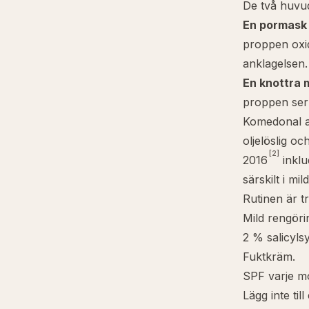
De två huvu
En pormask
proppen oxid
anklagelsen.
En knottra 
proppen ser 
Komedonal a
oljelöslig och
[2]
2016
inklu
särskilt i mild
Rutinen är tr
Mild rengöri
2 % salicylsy
Fuktkräm.
SPF varje m
Lägg inte ti