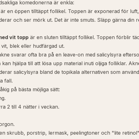
dsakliga komedonerna är enkla:
är en öppen tilltäppt follikel. Toppen är exponerad för luft
erar och ser mörk ut. Det är inte smuts. Släpp gärna din 
med vit topp
är en sluten tilltäppt follikel. Toppen förblir t
vit, blek eller hudfärgad ut.
kne svarar ofta bra på en leave-on med
salicylsyra
efterso
 kan hjälpa till att lösa upp material inuti oljiga folliklar. Akn
derar salicylsyra bland de topikala alternativen som använ
a fall.
åkig på bästa möjliga sätt:
ng.
ra 2 till 4 nätter i veckan.
orgon.
ll en skrubb, porstrip, lermask, peelingtoner och "lite retin