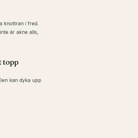
a knottran i fred.
nte är akne alls,
t topp
 Den kan dyka upp