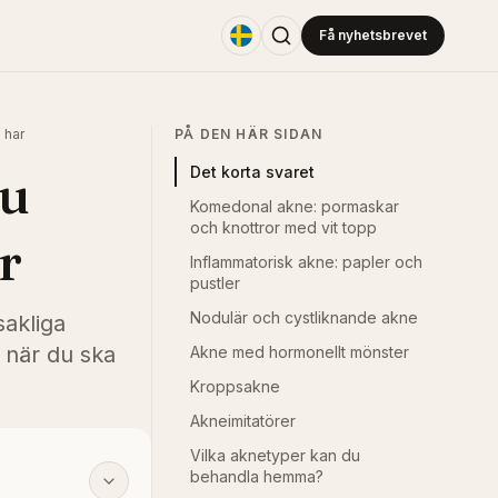
Få nyhetsbrevet
 har
PÅ DEN HÄR SIDAN
du
Det korta svaret
Komedonal akne: pormaskar
och knottror med vit topp
r
Inflammatorisk akne: papler och
pustler
Nodulär och cystliknande akne
sakliga
h när du ska
Akne med hormonellt mönster
Kroppsakne
Akneimitatörer
Vilka aknetyper kan du
behandla hemma?