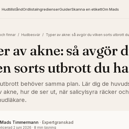
Hudtillstånd
Ordlista
Ingredienser
Guider
Skanna en etikett
Om Mads
ch finnar
/
Hudbesvär
/
Typer av akne: så avgör du vilken sorts utbrott du
r av akne: så avgör 
en sorts utbrott du ha
e utbrott behöver samma plan. Lär dig de huvud
 akne, hur de ser ut, när salicylsyra räcker oc
udläkare.
Mads Timmermann
·
Expertgranskad
licerad
2 juni 2026
·
8
min läsning