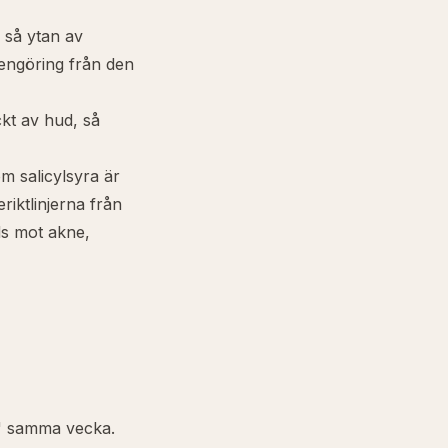
, så ytan av
rengöring från den
äckt av hud, så
m salicylsyra är
eriktlinjerna från
ds mot akne,
ol" samma vecka.