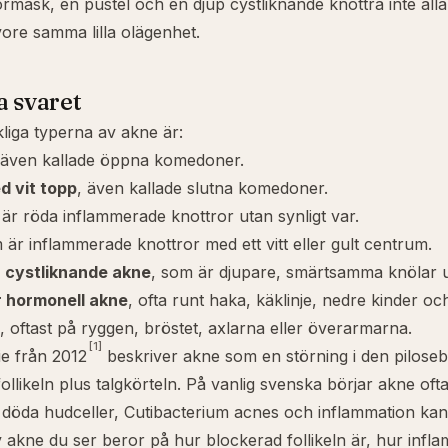
ormask, en pustel och en djup cystliknande knottra inte all
re samma lilla olägenhet.
a svaret
iga typerna av akne är:
 även kallade öppna komedoner.
d vit topp
, även kallade slutna komedoner.
 är röda inflammerade knottror utan synligt var.
 är inflammerade knottror med ett vitt eller gult centrum.
 cystliknande akne
, som är djupare, smärtsamma knölar 
r hormonell akne
, ofta runt haka, käklinje, nedre kinder oc
, oftast på ryggen, bröstet, axlarna eller överarmarna.
[1]
e från 2012
beskriver akne som en störning i den pilose
follikeln plus talgkörteln. På vanlig svenska börjar akne ofta
a döda hudceller,
Cutibacterium acnes
och inflammation kan 
v akne du ser beror på hur blockerad follikeln är, hur infl