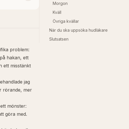
Morgon
Kväll
Övriga kvällar
När du ska uppsöka hudläkare
Slutsatsen
cifika problem:
på hakan, ett
h ett misstänkt
behandlade jag
er rörande, mer
ett mönster:
att göra med.