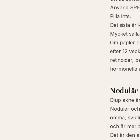
Använd SPF s
Pilla inte.
Det sista är 
Mycket sälla
Om papler oc
efter 12 vec
retinoider, 
hormonella al
Nodulär 
Djup akne ä
Noduler och 
ömma, svulln
och är mer b
Det är den 