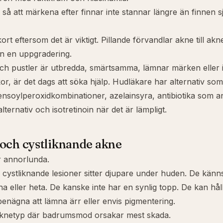
å att märkena efter finnar inte stannar längre än finnen sj
kort eftersom det är viktigt. Pillande förvandlar akne till akne
n en uppgradering.
h pustler är utbredda, smärtsamma, lämnar märken eller i
kor, är det dags att söka hjälp. Hudläkare har alternativ so
bensoylperoxidkombinationer, azelainsyra, antibiotika som an
ternativ och isotretinoin när det är lämpligt.
och cystliknande akne
r annorlunda.
cystliknande lesioner sitter djupare under huden. De känns
a eller heta. De kanske inte har en synlig topp. De kan hålla
enägna att lämna ärr eller envis pigmentering.
aknetyp där badrumsmod orsakar mest skada.