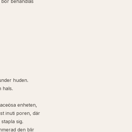
a bör behandlas
under huden.
h hals.
baceösa enheten,
st inuti poren, där
stapla sig.
ammerad den blir