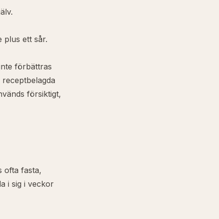
älv.
 plus ett sår.
nte förbättras
m receptbelagda
vänds försiktigt,
 ofta fasta,
 i sig i veckor