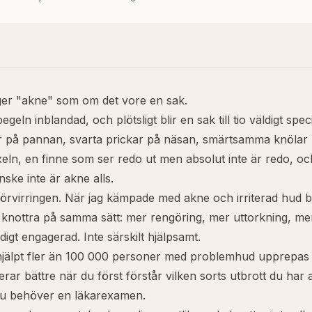
ger "akne" som om det vore en sak.
egeln inblandad, och plötsligt blir en sak till tio väldigt spe
r på
pannan
, svarta prickar på näsan, smärtsamma knölar 
xeln, en finne som ser redo ut men absolut inte är redo, oc
nske inte är akne alls.
förvirringen. När jag kämpade med akne och irriterad hud 
 knottra på samma sätt: mer rengöring, mer uttorkning, m
ldigt engagerad. Inte särskilt hjälpsamt.
 hjälpt fler än 100 000 personer med problemhud upprepas 
erar bättre när du först förstår vilken sorts utbrott du har 
 du behöver en läkarexamen.