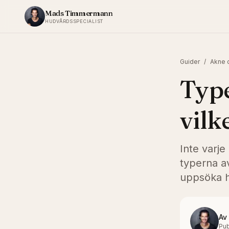
Hoppa till innehållet
Mads Timmermann
HUDVÅRDSSPECIALIST
Guider
/
Akne o
Type
vilk
Inte varj
typerna av
uppsöka h
Av
Pub