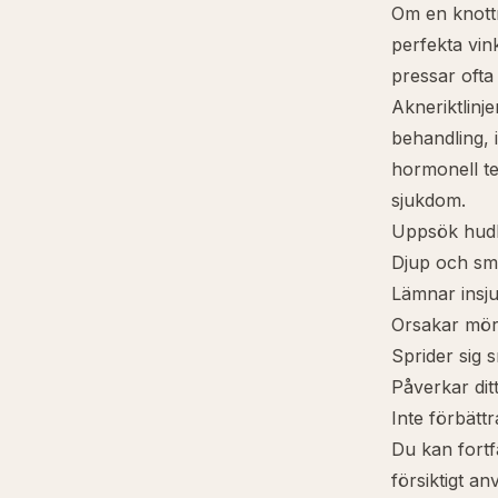
Om en knottr
perfekta vin
pressar ofta
Akneriktlinj
behandling, 
hormonell ter
sjukdom.
Uppsök hudlä
Djup och sm
Lämnar insju
Orsakar mörk
Sprider sig 
Påverkar ditt
Inte förbätt
Du kan fortf
försiktigt a