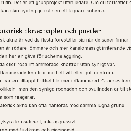
 rutin. Det är ett grupprojekt utan ledare. Om du fortsätter
r kan
skin cycling
ge rutinen ett lugnare schema.
torisk akne: papler och pustler
k akne är vad de flesta föreställer sig när de säger finnar.
n är rödare, ömmare och mer känslomässigt irriterande vid
uden har en gåva för schemaläggning.
da eller rosa inflammerade knottror utan synligt var.
flammerade knottror med ett vitt eller gult centrum.
när en tilltäppt follikel blir mer inflammerad.
C. acnes
kan 
llikeln, men den synliga rodnaden och svullnaden är till sto
 som reagerar.
matorisk akne kan ofta hanteras med samma lugna grund:
ylsyra konsekvent, inte aggressivt.
iären med fuktkräm och
niacinamid
.