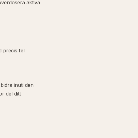
 överdosera aktiva
 precis fel
bidra inuti den
r del ditt