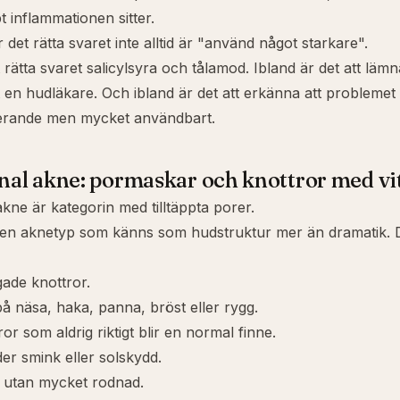
t inflammationen sitter.
 det rätta svaret inte alltid är "använd något starkare".
 rätta svaret salicylsyra och tålamod. Ibland är det att lämn
t en hudläkare. Och ibland är det att erkänna att problemet i
riterande men mycket användbart.
l akne: pormaskar och knottror med vi
ne är kategorin med tilltäppta porer.
 den aknetyp som känns som hudstruktur mer än dramatik.
ade knottror.
å näsa, haka, panna, bröst eller rygg.
or som aldrig riktigt blir en normal finne.
er smink eller solskydd.
d utan mycket rodnad.