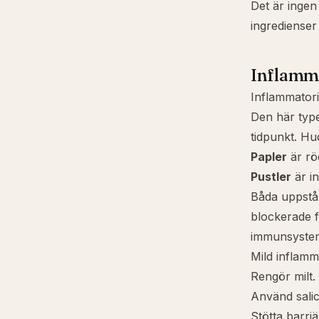
Det är ingen
ingrediense
Inflamma
Inflammatoris
Den här type
tidpunkt. H
Papler
är rö
Pustler
är in
Båda uppstår 
blockerade fo
immunsystem
Mild inflam
Rengör milt.
Använd salic
Stötta barr