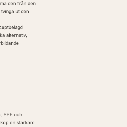
mma den från den
 tvinga ut den
ceptbelagd
a alternativ,
rrbildande
m, SPF och
"köp en starkare