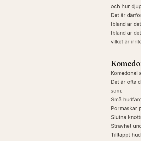
och hur djup
Det är därför
Ibland är det
Ibland är de
vilket är ir
Komedona
Komedonal ak
Det är ofta
som:
Små hudfärg
Pormaskar
p
Slutna knottr
Strävhet und
Tilltäppt hu