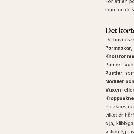
För att en p
som om de vo
Det kort
De huvudsakl
Pormaskar
,
Knottror me
Papler
, som
Pustler
, som
Noduler och
Vuxen- elle
Kroppsakne
En aknestudi
vilket är hår
olja, klibbig
Vilken typ a