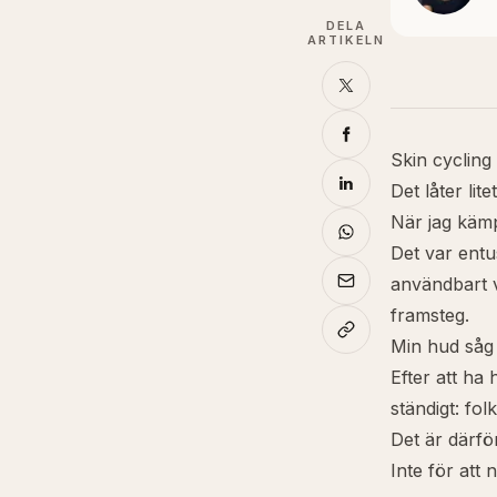
DELA
ARTIKELN
Skin cycling 
Det låter lite
När jag kämpa
Det var entu
användbart v
framsteg.
Min hud såg 
Efter att ha
ständigt: fol
Det är därfö
Inte för att 