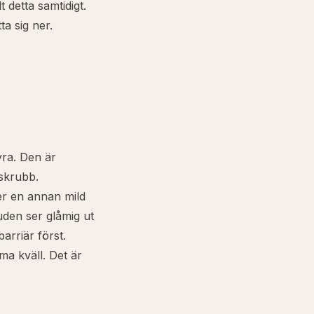
t detta samtidigt.
ta sig ner.
yra
. Den är
 skrubb.
er en annan mild
uden ser glåmig ut
arriär först.
ma kväll. Det är