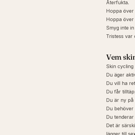
Återfukta.
Hoppa över 
Hoppa över r
Smyg inte in 
Tristess var
Vem skin
Skin cycling
Du äger aktiv
Du vill ha re
Du får tilltä
Du är ny på 
Du behöver e
Du tenderar a
Det är särski
lägger till 