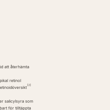
tid att återhämta
ikal retinol
[2]
etinoidöversikt
er salicylsyra som
art för tilltäppta