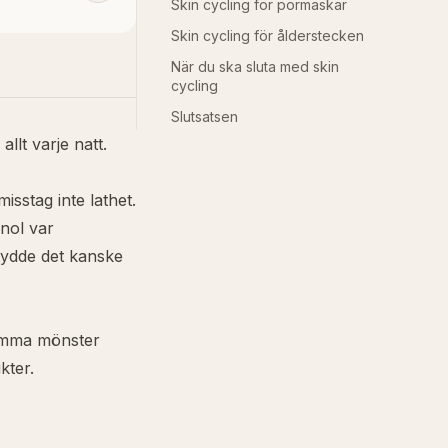
Skin cycling för pormaskar
Skin cycling för ålderstecken
När du ska sluta med skin
cycling
Slutsatsen
allt varje natt.
isstag inte lathet.
inol var
tydde det kanske
samma mönster
kter.