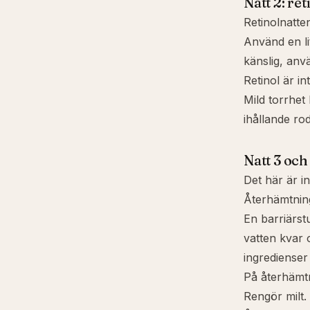
Natt 2: ret
Retinolnatte
Använd en li
känslig, anv
Retinol är in
Mild torrhet 
ihållande ro
Natt 3 och
Det här är i
Återhämtning
En barriärst
vatten kvar o
ingredienser 
På återhämtn
Rengör milt.