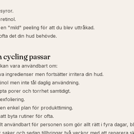
syror.
etinol.
en "mild" peeling för att du blev uttråkad.
 ofta det din hud behövde.
 cycling passar
 kan vara användbart om:
a ingredienser men fortsätter irritera din hud.
tinol men inte tål daglig användning.
ppta porer och torrhet samtidigt.
exfoliering.
n enkel plan för produkttiming.
tt byta rutiner för ofta.
lt användbart för personen som gör allt rätt i fyra dagar, bl
sex saker och sedan tillbringar två veckor med att reparera s