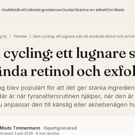
Hudtillstånd
Ordlista
Ingredienser
Guider
Skanna en etikett
Om Mads
g hy
/
Trender
/
Skin cycling: ett lugnare sätt att använda retinol och exfol
 cycling: ett lugnare s
nda retinol och exfol
ng blev populärt för att det ger starka ingredien
r är när fyranattersrutinen hjälper, när den är
u anpassar den till känslig eller aknebenägen h
Mads Timmermann
·
Expertgranskad
licerad
3 juni 2026
·
6
min läsning