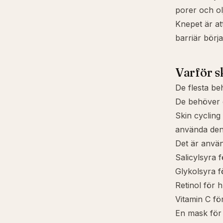
porer och olji
Knepet är at
barriär börja
Varför s
De flesta be
De behöver 
Skin cycling 
använda den 
Det är använ
Salicylsyra f
Glykolsyra fö
Retinol för 
Vitamin C fö
En mask för 