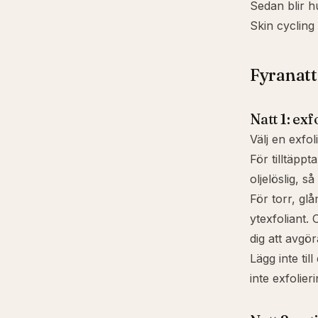
Sedan blir hu
Skin cycling
Fyranatt
Natt 1: exf
Välj en exfol
För tilltäpp
oljelöslig, s
För torr, gl
ytexfoliant.
dig att avgö
Lägg inte ti
inte exfolie