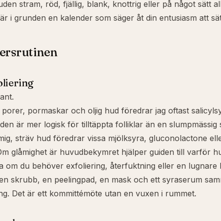
den stram, röd, fjällig, blank, knottrig eller på något sätt all
 är i grunden en kalender som säger åt din entusiasm att sät
ersrutinen
oliering
iant.
ta porer, pormaskar och oljig hud föredrar jag oftast
salicyls
å den är mer logisk för tilltäppta folliklar än en slumpmässig
åmig, sträv hud föredrar vissa mjölksyra,
gluconolactone
ell
 Om glåmighet är huvudbekymret hjälper guiden till
varför h
ra om du behöver exfoliering, återfuktning eller en lugnare b
ll en skrubb, en peelingpad, en mask och ett syraserum sam
ring. Det är ett kommittémöte utan en vuxen i rummet.