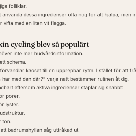
ga folliklar.
t använda dessa ingredienser ofta nog för att hjälpa, men int
r vifta med en liten vit flagga.
kin cycling blev så populärt
höver inte mer hudvårdsinformation.
ett schema.
förvandlar kaoset till en upprepbar rytm. I stället för att f
här med den där?" varje natt bestämmer rutinen åt dig.
dbart eftersom aktiva ingredienser staplar sig snabbt:
ör porer.
r lyster.
hudstruktur.
r ton.
att badrumshyllan såg uttråkad ut.