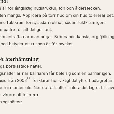
inol
n är för långsiktig hudstruktur, ton och ålderstecken.
ten mängd. Applicera på torr hud om din hud tolererar det
änd fuktkräm först, sedan retinol, sedan fuktkräm igen.
te bättre för att det gör ont.
kan inträffa när man börjar. Brännande känsla, arg fjällning
dnad betyder att rutinen är för mycket.
 4: återhämtning
nga bortkastade nätter.
snätter är när barriären får bete sig som en barriär igen.
[4]
udie från 2003
förklarar hur viktigt det yttre hudlagret är 
ch irritanter ute. När du fortsätter irritera det lagret blir ä
svårare att tolerera.
ingsnätter: