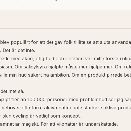
blev populärt för att det gav folk tillåtelse att sluta använda 
t. Det är det inte.
de med akne, oljig hud och irritation var mitt största rutinm
siasm. Om salicylsyra hjälpte måste mer hjälpa mer. Om ret
ille min hud säkert ha ambition. Om en produkt pirrade be
det inte så.
 hjälpt fler än 100 000 personer med problemhud ser jag 
k behöver ofta färre aktiva nätter, inte starkare aktiva produ
r skin cycling är vettigt som koncept.
namnet är magiskt. För att vilonätter är underskattade.