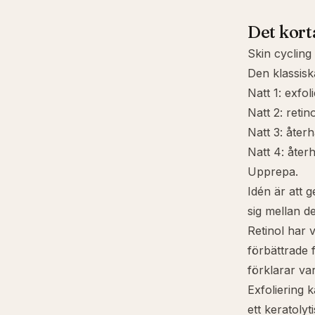
Det kort
Skin cycling
Den klassisk
Natt 1: exfoli
Natt 2: retin
Natt 3: åter
Natt 4: åter
Upprepa.
Idén är att g
sig mellan d
Retinol har 
förbättrade 
förklarar var
Exfoliering 
ett keratolyt