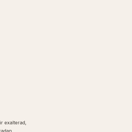
ir exalterad,
kadan.