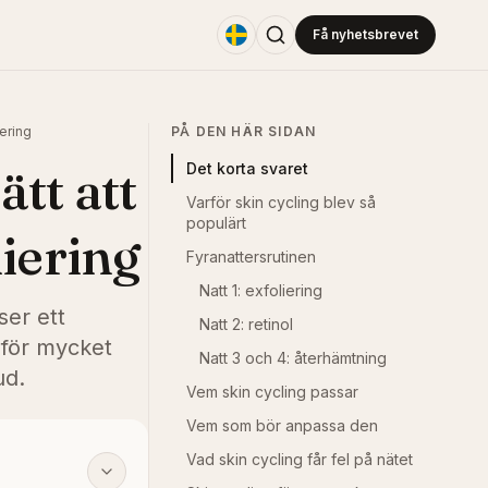
Få nyhetsbrevet
iering
PÅ DEN HÄR SIDAN
ätt att
Det korta svaret
Varför skin cycling blev så
populärt
iering
Fyranattersrutinen
Natt 1: exfoliering
ser ett
Natt 2: retinol
 för mycket
Natt 3 och 4: återhämtning
ud.
Vem skin cycling passar
Vem som bör anpassa den
Vad skin cycling får fel på nätet