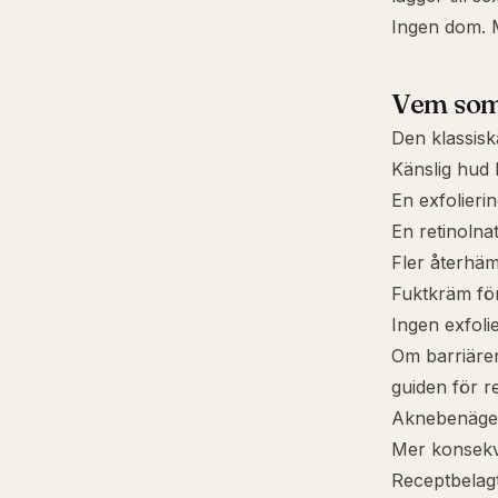
Ingen dom. 
Vem som
Den klassisk
Känslig hud
En exfolierin
En retinolna
Fler återhäm
Fuktkräm för
Ingen exfoli
Om barriären
guiden för r
Aknebenäge
Mer konsekv
Receptbelagt