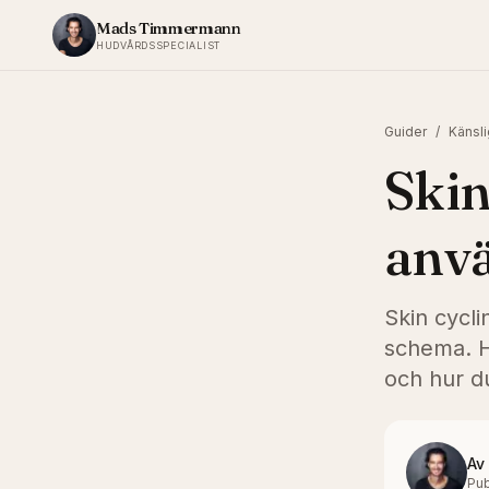
Hoppa till innehållet
Mads Timmermann
HUDVÅRDSSPECIALIST
Guider
/
Känsli
Skin
anvä
Skin cycli
schema. Hä
och hur d
Av
Pub