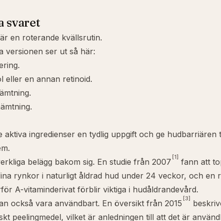
a svaret
 är en roterande kvällsrutin.
a versionen ser ut så här:
ering.
ol eller en annan retinoid.
hämtning.
hämtning.
e aktiva ingredienser en tydlig uppgift och ge hudbarriären 
em.
[1]
verkliga belägg bakom sig. En studie från 2007
fann att top
fina rynkor i naturligt åldrad hud under 24 veckor, och en r
för A-vitaminderivat förblir viktiga i hudåldrandevård.
[3]
kan också vara användbart. En översikt från 2015
beskriv
iskt peelingmedel, vilket är anledningen till att det är användb