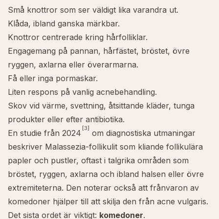
Små knottror som ser väldigt lika varandra ut.
Klåda, ibland ganska märkbar.
Knottror centrerade kring hårfolliklar.
Engagemang på pannan, hårfästet, bröstet, övre
ryggen, axlarna eller överarmarna.
Få eller inga pormaskar.
Liten respons på vanlig acnebehandling.
Skov vid värme, svettning, åtsittande kläder, tunga
produkter eller efter antibiotika.
[3]
En studie från 2024
om diagnostiska utmaningar
beskriver Malassezia-follikulit som kliande follikulära
papler och pustler, oftast i talgrika områden som
bröstet, ryggen, axlarna och ibland halsen eller övre
extremiteterna. Den noterar också att frånvaron av
komedoner hjälper till att skilja den från acne vulgaris.
Det sista ordet är viktigt:
komedoner
.