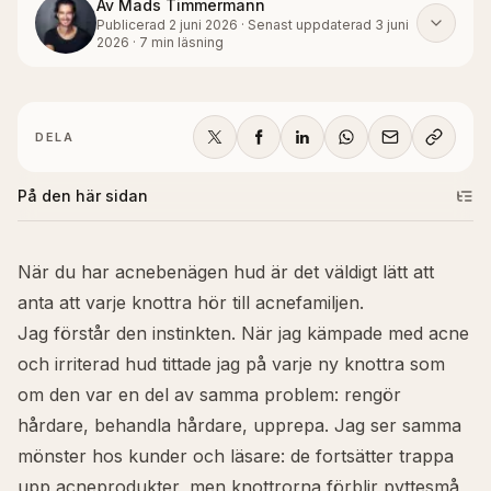
Av
Mads Timmermann
Publicerad
2 juni 2026
·
Senast uppdaterad
3 juni
2026
·
7
min läsning
DELA
På den här sidan
När du har acnebenägen hud är det väldigt lätt att
anta att varje knottra hör till acnefamiljen.
Jag förstår den instinkten. När jag kämpade med acne
och irriterad hud tittade jag på varje ny knottra som
om den var en del av samma problem: rengör
hårdare, behandla hårdare, upprepa. Jag ser samma
mönster hos kunder och läsare: de fortsätter trappa
upp acneprodukter, men knottrorna förblir pyttesmå,