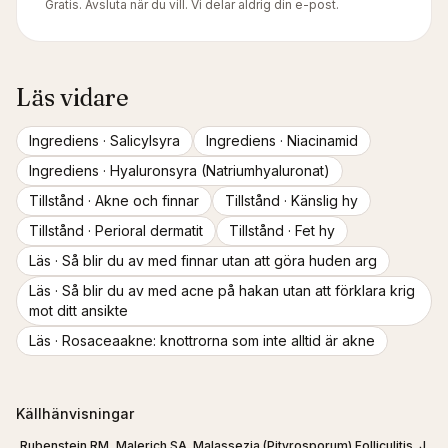
Gratis. Avsluta när du vill. Vi delar aldrig din e-post.
Läs vidare
Ingrediens ·
Salicylsyra
Ingrediens ·
Niacinamid
Ingrediens ·
Hyaluronsyra (Natriumhyaluronat)
Tillstånd ·
Akne och finnar
Tillstånd ·
Känslig hy
Tillstånd ·
Perioral dermatit
Tillstånd ·
Fet hy
Läs ·
Så blir du av med finnar utan att göra huden arg
Läs ·
Så blir du av med acne på hakan utan att förklara krig
mot ditt ansikte
Läs ·
Rosaceaakne: knottrorna som inte alltid är akne
Källhänvisningar
Rubenstein RM, Malerich SA. Malassezia (Pityrosporum) Folliculitis. J