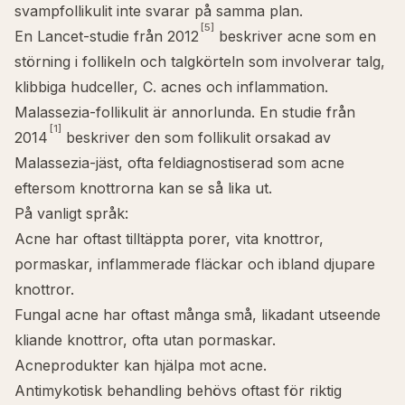
svampfollikulit inte svarar på samma plan.
[5]
En
Lancet
-studie från 2012
beskriver acne som en
störning i follikeln och talgkörteln som involverar talg,
klibbiga hudceller,
C. acnes
och inflammation.
Malassezia-follikulit är annorlunda. En studie från
[1]
2014
beskriver den som follikulit orsakad av
Malassezia-jäst, ofta feldiagnostiserad som acne
eftersom knottrorna kan se så lika ut.
På vanligt språk:
Acne har oftast tilltäppta porer, vita knottror,
pormaskar, inflammerade fläckar och ibland djupare
knottror.
Fungal acne har oftast många små, likadant utseende
kliande knottror, ofta utan pormaskar.
Acneprodukter kan hjälpa mot acne.
Antimykotisk behandling behövs oftast för riktig