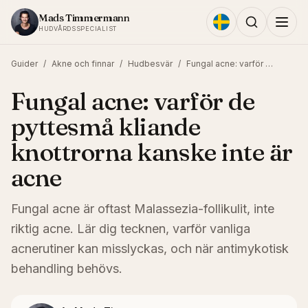
Hoppa till innehållet
Mads Timmermann
HUDVÅRDSSPECIALIST
Guider
/
Akne och finnar
/
Hudbesvär
/
Fungal acne: varför de pyttesmå kliande knottrorna kanske inte är acne
Fungal acne: varför de
pyttesmå kliande
knottrorna kanske inte är
acne
Fungal acne är oftast Malassezia-follikulit, inte
riktig acne. Lär dig tecknen, varför vanliga
acnerutiner kan misslyckas, och när antimykotisk
behandling behövs.