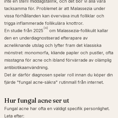
inte en steril middagstallrik, och det bör vi alla vara
tacksamma för. Problemet är att Malassezia under
vissa förhållanden kan överväxa inuti folliklar och
trigga inflammerade follikulära knottror.
[4]
En studie från 2025
om Malassezia-follikulit kallar
den en underdiagnostiserad efterapare av
acneliknande utslag och lyfter fram det klassiska
mönstret: monomorfa, kliande papler och pustler, ofta
misstagna för acne och ibland förvärrade av olämplig
antibiotikaanvändning.
Det är därför diagnosen spelar roll innan du köper din
fjärde "fungal acne-säkra" rutinmall från internet.
Hur fungal acne ser ut
Fungal acne har ofta en väldigt specifik personlighet.
Leta efter: