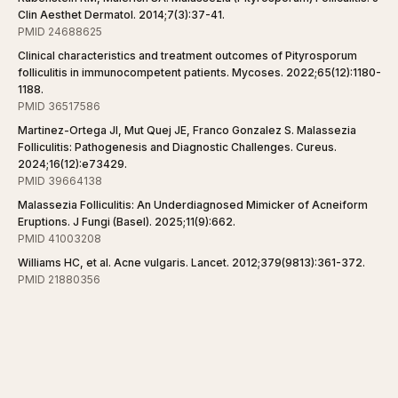
Clin Aesthet Dermatol. 2014;7(3):37-41.
PMID 24688625
Clinical characteristics and treatment outcomes of Pityrosporum
folliculitis in immunocompetent patients. Mycoses. 2022;65(12):1180-
1188.
PMID 36517586
Martinez-Ortega JI, Mut Quej JE, Franco Gonzalez S. Malassezia
Folliculitis: Pathogenesis and Diagnostic Challenges. Cureus.
2024;16(12):e73429.
PMID 39664138
Malassezia Folliculitis: An Underdiagnosed Mimicker of Acneiform
Eruptions. J Fungi (Basel). 2025;11(9):662.
PMID 41003208
Williams HC, et al. Acne vulgaris. Lancet. 2012;379(9813):361-372.
PMID 21880356