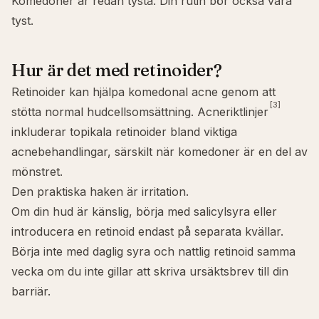
Komedoner är redan tysta. Din rutin bör också vara
tyst.
Hur är det med retinoider?
Retinoider kan hjälpa komedonal acne genom att
[3]
stötta normal hudcellsomsättning. Acneriktlinjer
inkluderar topikala retinoider bland viktiga
acnebehandlingar, särskilt när komedoner är en del av
mönstret.
Den praktiska haken är irritation.
Om din hud är känslig, börja med salicylsyra eller
introducera en retinoid endast på separata kvällar.
Börja inte med daglig syra och nattlig retinoid samma
vecka om du inte gillar att skriva ursäktsbrev till din
barriär.