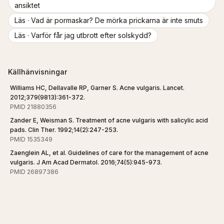
ansiktet
Läs ·
Vad är pormaskar? De mörka prickarna är inte smuts
Läs ·
Varför får jag utbrott efter solskydd?
Källhänvisningar
Williams HC, Dellavalle RP, Garner S. Acne vulgaris. Lancet.
2012;379(9813):361-372.
PMID 21880356
Zander E, Weisman S. Treatment of acne vulgaris with salicylic acid
pads. Clin Ther. 1992;14(2):247-253.
PMID 1535349
Zaenglein AL, et al. Guidelines of care for the management of acne
vulgaris. J Am Acad Dermatol. 2016;74(5):945-973.
PMID 26897386