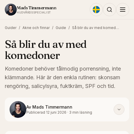
Hoppa till innehållet
Mads Timmermann
HUDVÅRDSSPECIALIST
Guider
/
Akne och finnar
/
Guide
/
Så blir du av med komedoner
Så blir du av med
komedoner
Komedoner behöver tålmodig porrensning, inte
klämmande. Här är den enkla rutinen: skonsam
rengöring, salicylsyra, fuktkräm, SPF och tid.
Av
Mads Timmermann
Publicerad
12 juni 2026
·
3
min läsning