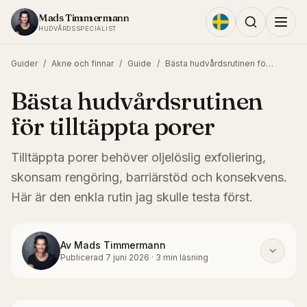
Hoppa till innehållet
Mads Timmermann
HUDVÅRDSSPECIALIST
Guider
/
Akne och finnar
/
Guide
/
Bästa hudvårdsrutinen för tilltäppta porer
Bästa hudvårdsrutinen
för tilltäppta porer
Tilltäppta porer behöver oljelöslig exfoliering,
skonsam rengöring, barriärstöd och konsekvens.
Här är den enkla rutin jag skulle testa först.
Av
Mads Timmermann
Publicerad
7 juni 2026
·
3
min läsning