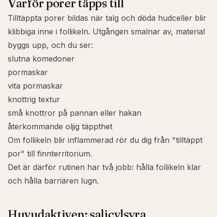
Varför porer täpps till
Tilltäppta porer bildas när talg och döda hudceller blir
klibbiga inne i follikeln. Utgången smalnar av, material
byggs upp, och du ser:
slutna komedoner
pormaskar
vita pormaskar
knottrig textur
små knottror på pannan eller hakan
återkommande oljig täppthet
Om follikeln blir inflammerad rör du dig från "tilltäppt
por" till finnterritorium.
Det är därför rutinen har två jobb: hålla follikeln klar
och hålla barriären lugn.
Huvudaktiven: salicylsyra