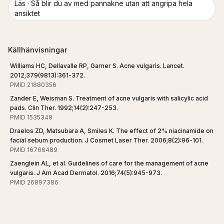
Läs ·
Så blir du av med pannakne utan att angripa hela
ansiktet
Källhänvisningar
Williams HC, Dellavalle RP, Garner S. Acne vulgaris. Lancet.
2012;379(9813):361-372.
PMID 21880356
Zander E, Weisman S. Treatment of acne vulgaris with salicylic acid
pads. Clin Ther. 1992;14(2):247-253.
PMID 1535349
Draelos ZD, Matsubara A, Smiles K. The effect of 2% niacinamide on
facial sebum production. J Cosmet Laser Ther. 2006;8(2):96-101.
PMID 16766489
Zaenglein AL, et al. Guidelines of care for the management of acne
vulgaris. J Am Acad Dermatol. 2016;74(5):945-973.
PMID 26897386