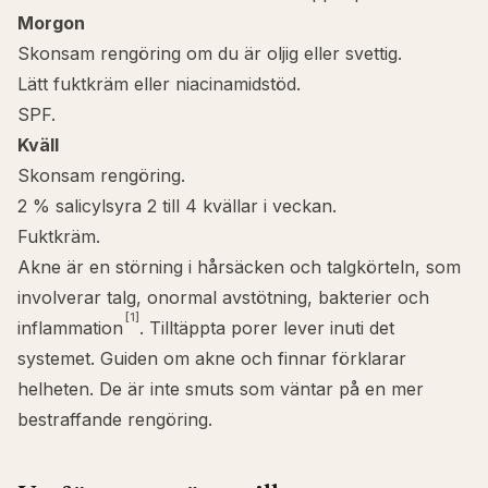
Morgon
Skonsam rengöring om du är oljig eller svettig.
Lätt fuktkräm eller niacinamidstöd.
SPF.
Kväll
Skonsam rengöring.
2 %
salicylsyra
2 till 4 kvällar i veckan.
Fuktkräm.
Akne är en störning i hårsäcken och talgkörteln, som
involverar talg, onormal avstötning, bakterier och
[1]
inflammation
. Tilltäppta porer lever inuti det
systemet. Guiden om
akne och finnar
förklarar
helheten. De är inte smuts som väntar på en mer
bestraffande rengöring.