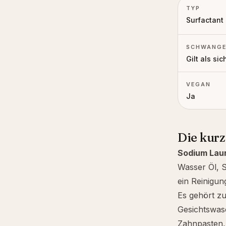
TYP
Surfactant
SCHWANGE
Gilt als sic
VEGAN
Ja
Die kur
Sodium Laur
Wasser Öl, 
ein Reinigun
Es gehört z
Gesichtswas
Zahnpasten,