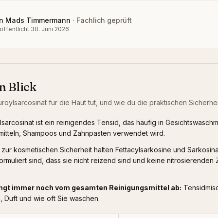
n
Mads Timmermann
·
Fachlich geprüft
öffentlicht
30. Juni 2026
n Blick
uroylsarcosinat
für die Haut tut, und wie du die praktischen Sicherheit
lsarcosinat ist ein reinigendes Tensid, das häufig in Gesichtswaschmi
itteln, Shampoos und Zahnpasten verwendet wird.
ur kosmetischen Sicherheit halten Fettacylsarkosine und Sarkosinat
ormuliert sind, dass sie nicht reizend sind und keine nitrosierenden
ängt immer noch vom gesamten Reinigungsmittel ab
:
Tensidmis
, Duft und wie oft Sie waschen.