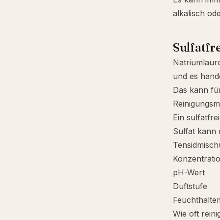
alkalisch od
Sulfatfre
Natriumlauro
und es hande
Das kann für
Reinigungsmit
Ein sulfatfr
Sulfat kann 
Tensidmisch
Konzentrati
pH-Wert
Duftstufe
Feuchthaltem
Wie oft reini