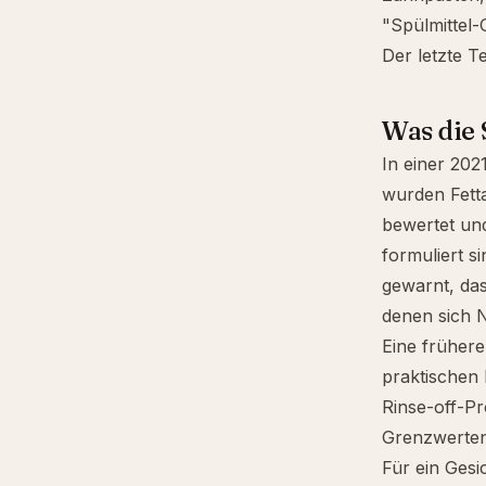
"Spülmittel-
Der letzte Tei
Was die
In einer 202
wurden Fetta
bewertet und
formuliert s
gewarnt, das
denen sich 
Eine früher
praktischen 
Rinse-off-Pr
Grenzwerten,
Für ein Gesi