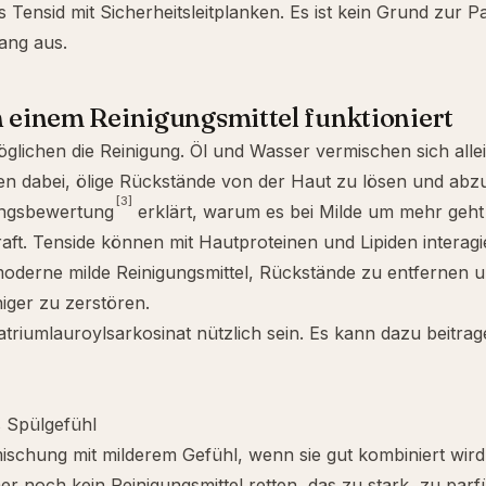
 Tensid mit Sicherheitsleitplanken. Es ist kein Grund zur P
ang aus.
n einem Reinigungsmittel funktioniert
glichen die Reinigung. Öl und Wasser vermischen sich allei
en dabei, ölige Rückstände von der Haut zu lösen und abz
[3]
ungsbewertung
erklärt, warum es bei Milde um mehr geht
aft. Tenside können mit Hautproteinen und Lipiden interag
derne milde Reinigungsmittel, Rückstände zu entfernen und
iger zu zerstören.
triumlauroylsarkosinat nützlich sein. Es kann dazu beitrag
s Spülgefühl
ischung mit milderem Gefühl, wenn sie gut kombiniert wird
r noch kein Reinigungsmittel retten, das zu stark, zu parf