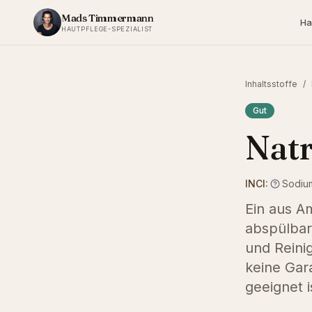
Zum Inhalt springen
Mads Timmermann
Ha
HAUTPFLEGE-SPEZIALIST
Inhaltsstoffe
/
Gut
Natr
INCI:
Sodium
Ein aus A
abspülbar
und Reini
keine Gara
geeignet i