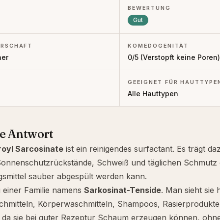
BEWERTUNG
Gut
RSCHAFT
KOMEDOGENITÄT
her
0
/5 (
Verstopft keine Poren
)
GEEIGNET FÜR HAUTTYPE
Alle Hauttypen
ze Antwort
oyl Sarcosinate
ist ein reinigendes
surfactant
. Es trägt da
Sonnenschutzrückstände, Schweiß und täglichen Schmutz e
gsmittel sauber abgespült werden kann.
u einer Familie namens
Sarkosinat-Tenside
. Man sieht sie 
chmitteln, Körperwaschmitteln, Shampoos, Rasierprodukt
 da sie bei guter Rezeptur Schaum erzeugen können, ohne