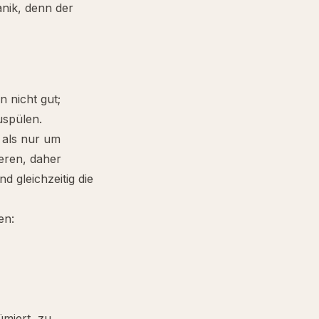
anik, denn der
n nicht gut;
uspülen.
 als nur um
ieren, daher
 gleichzeitig die
en:
ümiert, zu