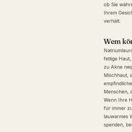
ob Sie wäh
Ihrem Gesicht
verhält.
Wem könn
Natriumlauro
fettige Haut
zu Akne neig
Mischhaut, 
empfindlich
Menschen, d
Wenn Ihre Ha
für immer zu
lauwarmes Wa
spenden, bev