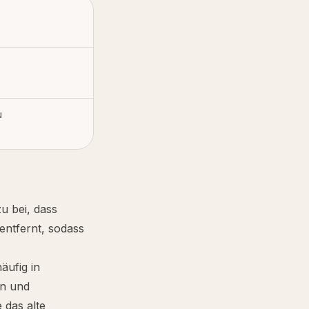
N
zu bei, dass
ntfernt, sodass
häufig in
en und
 das alte