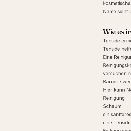
kosmetisches
Name sieht l
Wie es i
Tenside ermö
Tenside helf
Eine Reinig
Reinigungskr
versuchen mo
Barriere wen
Hier kann Na
Reinigung
Schaum
ein sanftere
eine Tensidm
Es kann imme