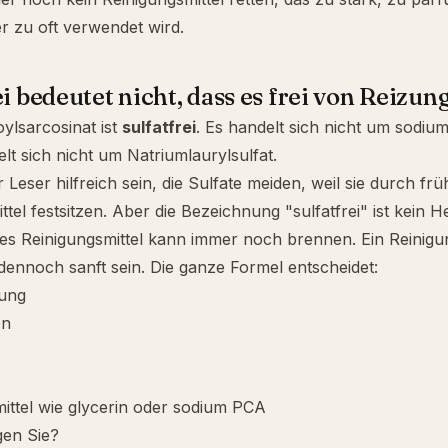
er zu oft verwendet wird.
i bedeutet nicht, dass es frei von Reizung
ylsarcosinat ist
sulfatfrei
. Es handelt sich nicht um
sodium
lt sich nicht um Natriumlaurylsulfat.
 Leser hilfreich sein, die Sulfate meiden, weil sie durch fr
tel festsitzen. Aber die Bezeichnung "sulfatfrei" ist kein He
eies Reinigungsmittel kann immer noch brennen. Ein Reinigun
dennoch sanft sein. Die ganze Formel entscheidet:
ung
on
ittel wie
glycerin
oder
sodium PCA
gen Sie?