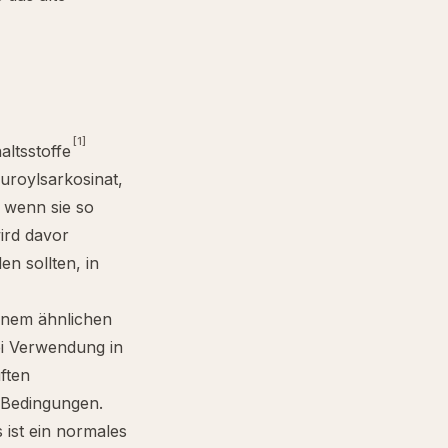
[1]
altsstoffe
uroylsarkosinat,
 wenn sie so
wird davor
n sollten, in
inem ähnlichen
ei Verwendung in
ften
n Bedingungen.
 ist ein normales