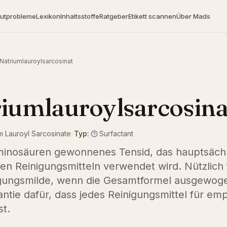
utprobleme
Lexikon
Inhaltsstoffe
Ratgeber
Etikett scannen
Über Mads
Natriumlauroylsarcosinat
iumlauroylsarcosina
 Lauroyl Sarcosinate
-
Typ:
Surfactant
minosäuren gewonnenes Tensid, das hauptsächl
en Reinigungsmitteln verwendet wird. Nützlich
gungsmilde, wenn die Gesamtformel ausgewogen 
ntie dafür, dass jedes Reinigungsmittel für emp
st.