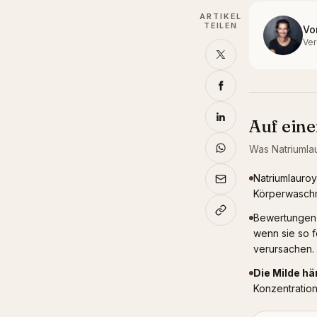
ARTIKEL
TEILEN
Vo
Ver
Auf eine
Was
Natriumla
Natriumlauroy
Körperwaschm
Bewertungen z
wenn sie so f
verursachen.
Die Milde h
Konzentration