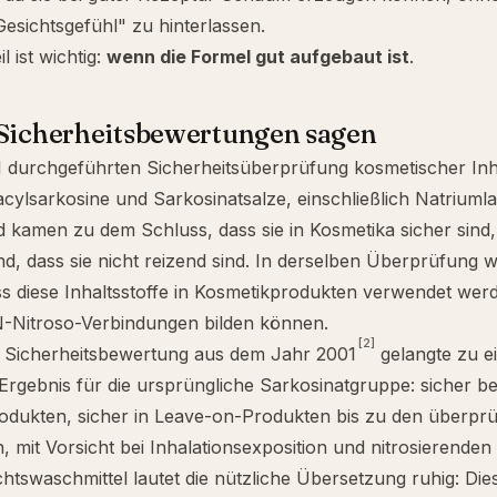
Gesichtsgefühl" zu hinterlassen.
l ist wichtig:
wenn die Formel gut aufgebaut ist
.
 Sicherheitsbewertungen sagen
1 durchgeführten Sicherheitsüberprüfung kosmetischer Inh
cylsarkosine und Sarkosinatsalze, einschließlich Natriumla
 kamen zu dem Schluss, dass sie in Kosmetika sicher sind,
ind, dass sie nicht reizend sind. In derselben Überprüfung 
s diese Inhaltsstoffe in Kosmetikprodukten verwendet werde
N-Nitroso-Verbindungen bilden können.
[2]
e Sicherheitsbewertung aus dem Jahr 2001
gelangte zu e
Ergebnis für die ursprüngliche Sarkosinatgruppe: sicher b
odukten, sicher in Leave-on-Produkten bis zu den überprü
 mit Vorsicht bei Inhalationsexposition und nitrosierende
chtswaschmittel lautet die nützliche Übersetzung ruhig: Dies