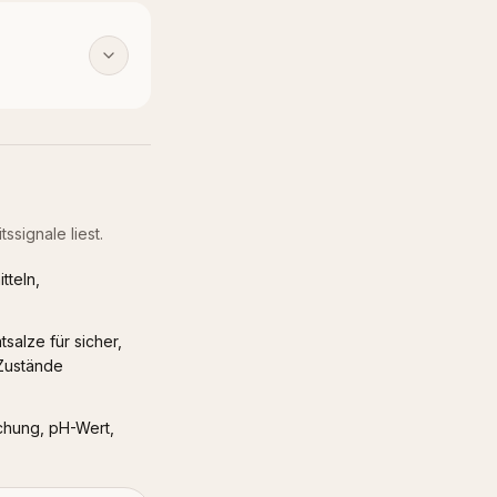
ssignale liest.
tteln,
salze für sicher,
 Zustände
chung, pH-Wert,