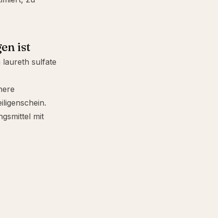
en ist
 laureth sulfate
ühere
iligenschein.
gsmittel mit