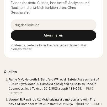
Evidenzbasierte Guides, Inhaltsstoff-Analysen und
Routinen, die wirklich funktionieren. Ohne
Geschwafel.
E-Mail-Adresse
Abonnieren
Kostenlos. Jederzeit kündbar. Wir geben deine E-Mail
niemals weiter.
Quellen
Fiume MM, Heldreth B, Bergfeld WF, et al. Safety Assessment of
PCA (2-Pyrrolidone-5-Carboxylic Acid) and Its Salts as Used in
Cosmetics. Int J Toxicol. 2019;38(3_suppl):48S-59S.
— PMID
31522652
Voegeli R, Rawlings AV. Moisturizing at a molecular level - The
basis of Corneocare. Int J Cosmet Sci. 2023;45(2):139-151.
— PMID