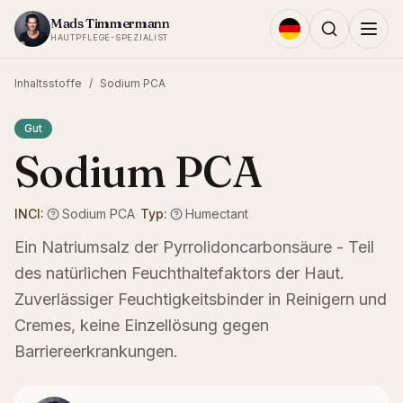
Zum Inhalt springen
Mads Timmermann
HAUTPFLEGE-SPEZIALIST
Inhaltsstoffe
/
Sodium PCA
Gut
Sodium PCA
INCI:
Sodium PCA
-
Typ:
Humectant
Ein Natriumsalz der Pyrrolidoncarbonsäure - Teil
des natürlichen Feuchthaltefaktors der Haut.
Zuverlässiger Feuchtigkeitsbinder in Reinigern und
Cremes, keine Einzellösung gegen
Barriereerkrankungen.