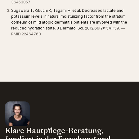
36453857
Sugawara T, Kikuchi K, Tagami H, et al. Decreased lactate and
potassium levels in natural moisturizing factor from the stratum
corneum of mild atopic dermatitis patients are involved with the
reduced hydration state. J Dermatol Sci. 2012;66(2):154-159.
—
PMID 22464763
Klare Hautpflege-Beratung,
fundiert in der Forschung und