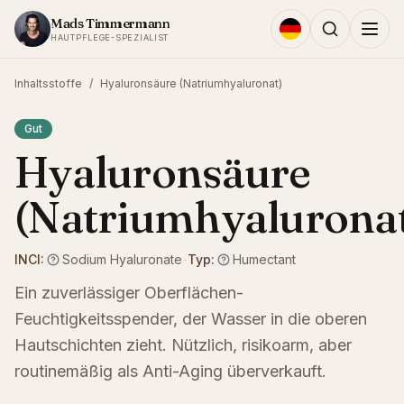
Zum Inhalt springen
Mads Timmermann
HAUTPFLEGE-SPEZIALIST
Inhaltsstoffe
/
Hyaluronsäure (Natriumhyaluronat)
Gut
Hyaluronsäure
(Natriumhyalurona
INCI:
Sodium Hyaluronate
-
Typ:
Humectant
Ein zuverlässiger Oberflächen-
Feuchtigkeitsspender, der Wasser in die oberen
Hautschichten zieht. Nützlich, risikoarm, aber
routinemäßig als Anti-Aging überverkauft.