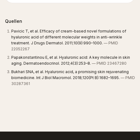
Quellen
Pavicic T, et al. Efficacy of cream-based novel formulations of
hyaluronic acid of different molecular weights in anti-wrinkle
treatment. J Drugs Dermatol. 2011;10(9):990–1000.
— PMID
22052267
Papakonstantinou E, et al. Hyaluronic acid: A key molecule in skin
aging. Dermatoendocrinol. 2012;4(3):253–8.
— PMID 23467280
Bukhari SNA, et al. Hyaluronic acid, a promising skin rejuvenating
biomedicine. Int J Biol Macromol. 2018;120(Pt B):1682–1695.
— PMID
30287361