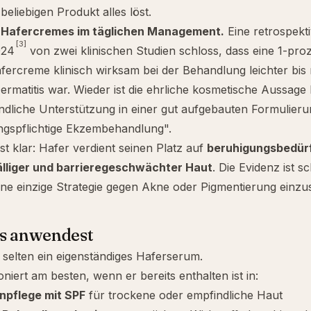
beliebigen Produkt alles löst.
e Hafercremes im täglichen Management.
Eine retrospekt
[3]
024
von zwei klinischen Studien schloss, dass eine 1-proz
afercreme klinisch wirksam bei der Behandlung leichter bis
ermatitis war. Wieder ist die ehrliche kosmetische Aussag
ndliche Unterstützung in einer gut aufgebauten Formulierun
ngspflichtige Ekzembehandlung".
st klar: Hafer verdient seinen Platz auf
beruhigungsbedürf
älliger und barrieregeschwächter Haut
. Die Evidenz ist 
ine einzige Strategie gegen
Akne
oder
Pigmentierung
einzus
es anwendest
selten ein eigenständiges Haferserum.
oniert am besten, wenn er bereits enthalten ist in:
pflege mit SPF
für
trockene
oder
empfindliche
Haut