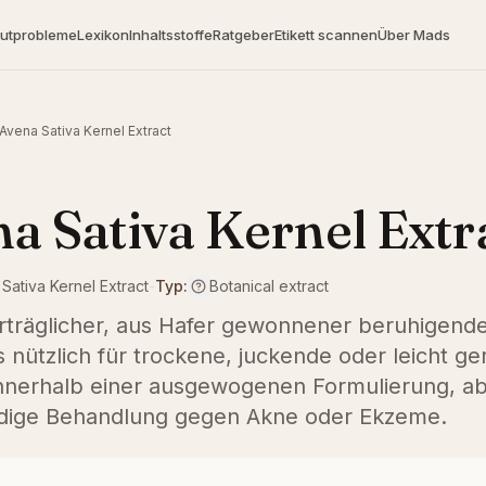
utprobleme
Lexikon
Inhaltsstoffe
Ratgeber
Etikett scannen
Über Mads
Avena Sativa Kernel Extract
a Sativa Kernel Extr
Sativa Kernel Extract
-
Typ:
Botanical extract
erträglicher, aus Hafer gewonnener beruhigende
nützlich für trockene, juckende oder leicht ge
 innerhalb einer ausgewogenen Formulierung, ab
dige Behandlung gegen Akne oder Ekzeme.