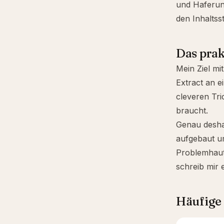
und Haferunv
den Inhaltsst
Das prak
Mein Ziel mi
Extract an 
cleveren Tri
braucht.
Genau desha
aufgebaut um
Problemhaut 
schreib mir 
Häufige