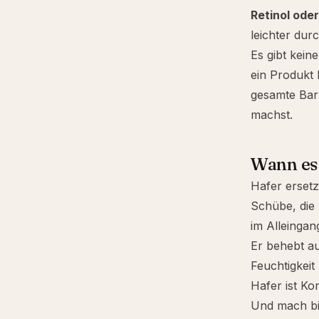
Retinol
ode
leichter dur
Es gibt kei
ein Produkt 
gesamte Barr
machst.
Wann es 
Hafer ersetz
Schübe, die
im Alleingan
Er behebt au
Feuchtigkeit
Hafer ist Ko
Und mach bitt