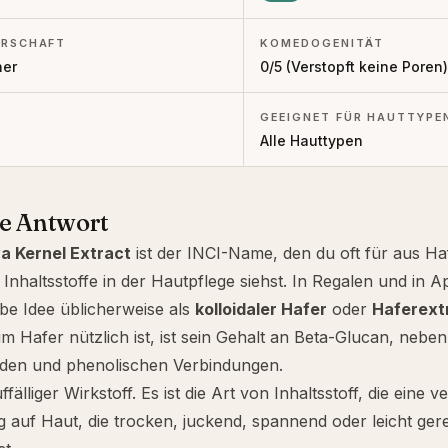
RSCHAFT
KOMEDOGENITÄT
her
0
/5 (
Verstopft keine Poren
)
GEEIGNET FÜR HAUTTYPE
Alle Hauttypen
ze Antwort
a Kernel Extract
ist der INCI-Name, den du oft für aus 
Inhaltsstoffe in der Hautpflege siehst. In Regalen und in
lbe Idee üblicherweise als
kolloidaler Hafer
oder
Haferext
 Hafer nützlich ist, ist sein Gehalt an
Beta-Glucan
, neben
piden und phenolischen Verbindungen.
uffälliger Wirkstoff. Es ist die Art von Inhaltsstoff, die eine v
 auf Haut, die trocken, juckend, spannend oder leicht gerei