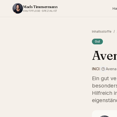
Zum Inhalt springen
Mads Timmermann
Ha
HAUTPFLEGE-SPEZIALIST
Inhaltsstoffe
/
Gut
Aven
INCI:
Avena 
Ein gut v
besonders 
Hilfreich
eigenstän