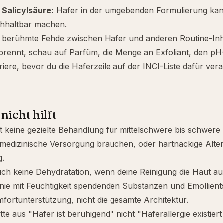
r
Salicylsäure
:
Hafer in der umgebenden Formulierung kann
chhaltbar machen.
ne berühmte Fehde zwischen Hafer und anderen Routine-Inh
brennt, schau auf Parfüm, die Menge an Exfoliant, den pH
iere, bevor du die Haferzeile auf der INCI-Liste dafür vera
nicht hilft
t keine gezielte Behandlung für mittelschwere bis schwer
 medizinische Versorgung brauchen, oder hartnäckige
Alte
g.
ch keine Dehydratation, wenn deine Reinigung die Haut au
 nie mit Feuchtigkeit spendenden Substanzen und Emollients
mfortunterstützung, nicht die gesamte Architektur.
e aus "Hafer ist beruhigend" nicht "Haferallergie existiert 