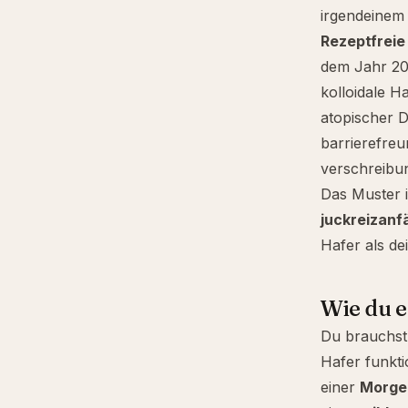
irgendeinem 
Rezeptfrei
dem Jahr 2
kolloidale H
atopischer D
barrierefreu
verschreibu
Das Muster i
juckreizanf
Hafer als de
Wie du 
Du brauchst 
Hafer funkti
einer
Morgen