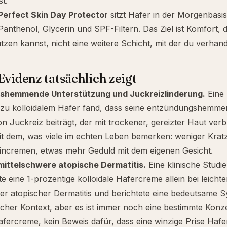
st.
Perfect Skin Day Protector
sitzt Hafer in der Morgenbasis
Panthenol
,
Glycerin
und SPF-Filtern. Das Ziel ist Komfort, 
tzen kannst, nicht eine weitere Schicht, mit der du verhan
Evidenz tatsächlich zeigt
shemmende Unterstützung und Juckreizlinderung.
Eine 
zu kolloidalem Hafer fand, dass seine entzündungshemmend
n Juckreiz beiträgt, der mit trockener, gereizter Haut verb
it dem, was viele im echten Leben bemerken: weniger Krat
Eincremen, etwas mehr Geduld mit dem eigenen Gesicht.
 mittelschwere atopische Dermatitis.
Eine klinische Studi
te eine 1-prozentige kolloidale Hafercreme allein bei leichte
er atopischer Dermatitis und berichtete eine bedeutsame 
licher Kontext, aber es ist immer noch eine bestimmte Konze
afercreme, kein Beweis dafür, dass eine winzige Prise Hafer