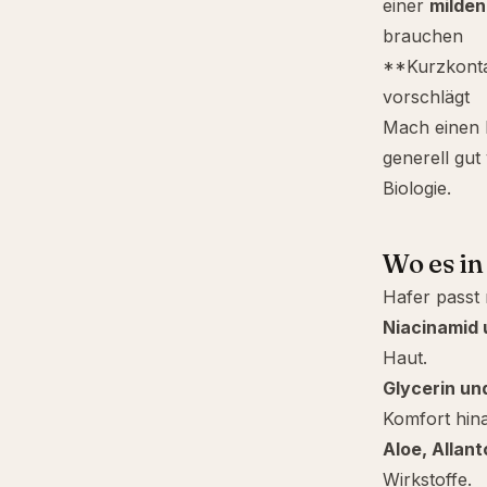
einer
milden
brauchen
**Kurzkonta
vorschlägt
Mach einen P
generell gut
Biologie.
Wo es in
Hafer passt 
Niacinamid
Haut.
Glycerin
un
Komfort hin
Aloe
,
Allant
Wirkstoffe.