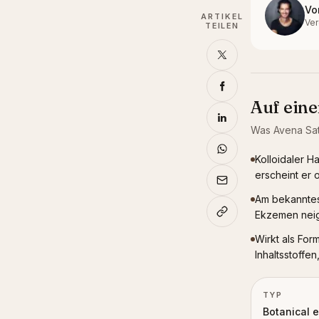
Vo
ARTIKEL
Ver
TEILEN
Auf eine
Was
Avena Sat
Kolloidaler H
erscheint er o
Am bekanntest
Ekzemen neig
Wirkt als For
Inhaltsstoffen
TYP
Botanical e