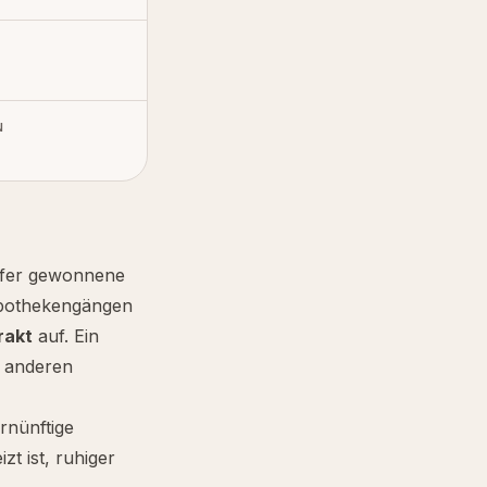
N
Hafer gewonnene
 Apothekengängen
rakt
auf. Ein
 anderen
ernünftige
zt ist, ruhiger