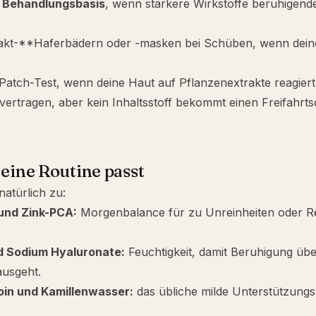
 Behandlungsbasis
, wenn stärkere Wirkstoffe beruhigend
kt-**Haferbädern oder -masken bei Schüben, wenn deine 
atch-Test, wenn deine Haut auf Pflanzenextrakte reagiert
 vertragen, aber kein Inhaltsstoff bekommt einen Freifahrt
 eine Routine passt
natürlich zu:
und
Zink-PCA
:
Morgenbalance für zu Unreinheiten oder R
d
Sodium Hyaluronate
:
Feuchtigkeit, damit Beruhigung übe
ausgeht.
oin
und
Kamillenwasser
:
das übliche milde Unterstützung