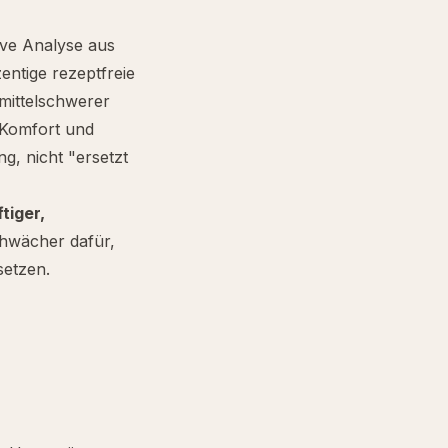
ive Analyse aus
entige rezeptfreie
 mittelschwerer
e Komfort und
g, nicht "ersetzt
tiger,
schwächer dafür,
etzen.