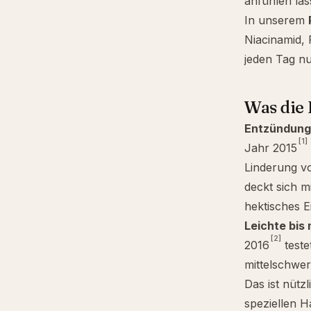
anfühlen läs
In unserem
Niacinamid
,
jeden Tag nu
Was die 
Entzündung
[1]
Jahr 2015
Linderung vo
deckt sich m
hektisches 
Leichte bis
[2]
2016
teste
mittelschwer
Das ist nütz
speziellen H