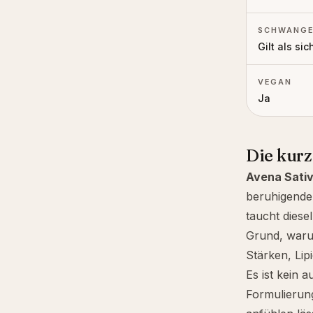
SCHWANGE
Gilt als sic
VEGAN
Ja
Die kur
Avena Sativ
beruhigende 
taucht diese
Grund, warum
Stärken, Li
Es ist kein a
Formulierung