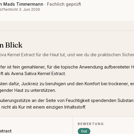
n
Mads Timmermann
·
Fachlich geprüft
öffentlicht
3. Juni 2026
n Blick
iva Kernel Extract
für die Haut tut, und wie du die praktischen Sicherh
afer ist fein gemahlener, für die topische Anwendung aufbereiteter Ha
ft als Avena Sativa Kernel Extract.
en dafür, Juckreiz zu beruhigen und den Komfort bei trockener, e
ender Haut zu unterstützen.
mulierungsstütze an der Seite von Feuchtigkeit spendenden Substan
, nicht als Kur mit einem einzigen Inhaltsstoff.
BEWERTUNG
xtract
Gut