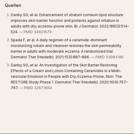
Quellen
Danby SG, et al. Enhancement of stratum corneum lipid structure
improves skin barrier function and protects against irritation in
adults with dry, eczema-prone skin. Br J Dermatol. 2022;186(3):514–
524.
— PMID 34921679
Spada F, et al. A daily regimen of a ceramide-dominant
moisturizing cream and cleanser restores the skin permeability
barrier in adults with moderate eczema: A randomized trial.
Dermatol Ther (Heidelb). 2021;11(3):887–896.
— PMID 33984185
Danby SG, et al. An Investigation of the Skin Barrier Restoring
Effects of a Cream and Lotion Containing Ceramides in a Multi-
vesicular Emulsion in People with Dry, Eczema-Prone, Skin: The
RESTORE Study Phase 1. Dermatol Ther (Heidelb). 2020;10(4):757–
767.
— PMID 32671664