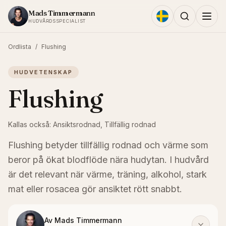
Hoppa till innehållet
Mads Timmermann
HUDVÅRDSSPECIALIST
Ordlista
/
Flushing
HUDVETENSKAP
Flushing
Kallas också:
Ansiktsrodnad, Tillfällig rodnad
Flushing betyder tillfällig rodnad och värme som
beror på ökat blodflöde nära hudytan. I hudvård
är det relevant när värme, träning, alkohol, stark
mat eller rosacea gör ansiktet rött snabbt.
Av
Mads Timmermann