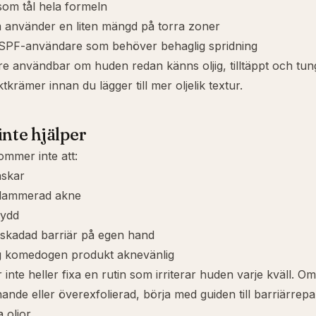
som tål hela formeln
 använder en liten mängd på torra zoner
r SPF-användare som behöver behaglig spridning
e användbar om huden redan känns oljig, tilltäppt och tung
ktkrämer innan du lägger till mer oljelik textur.
inte hjälper
ommer inte att:
askar
flammerad akne
kydd
 skadad barriär på egen hand
g komedogen produkt aknevänlig
nte heller fixa en rutin som irriterar huden varje kväll. 
ande eller överexfolierad, börja med guiden till
barriärrepa
a oljor.