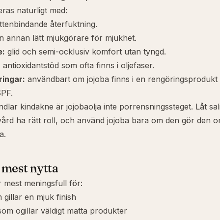
ras naturligt med:
tenbindande återfuktning.
 annan lätt mjukgörare för mjukhet.
e
:
glid och semi-ocklusiv komfort utan tyngd.
:
antioxidantstöd som ofta finns i oljefaser.
ringar:
användbart om jojoba finns i en rengöringsprodukt 
SPF.
ndlar
kindakne
är jojobaolja inte porrensningssteget. Låt
sal
ård ha rätt roll, och använd jojoba bara om den gör den 
a.
mest nytta
r mest meningsfull för:
gillar en mjuk finish
m ogillar väldigt matta produkter