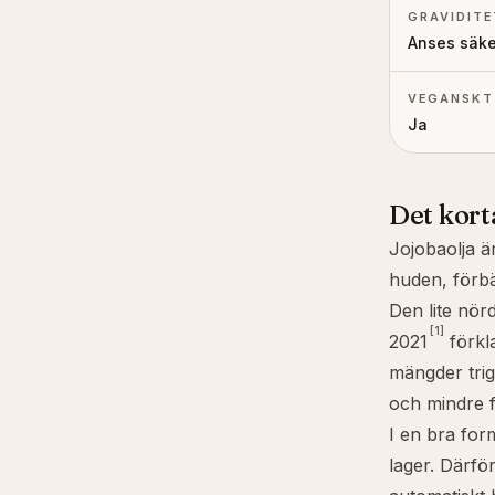
GRAVIDITE
Anses säke
VEGANSKT
Ja
Det kort
Jojobaolja ä
huden, förbä
Den lite nörd
[1]
2021
förkla
mängder trig
och mindre f
I en bra for
lager. Därför