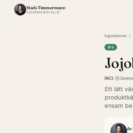
Hoppa till innehållet
Mads Timmermann
HUDVÅRDSSPECIALIST
Ingredienser
/
Bra
Jojo
INCI:
Simmon
Ett lätt 
produktkä
ensam beh
Av