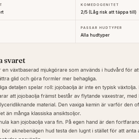
T
KOMEDOGENITET
rt
2
/5 (
Låg risk att täppa till
)
PASSAR HUDTYPER
Alla hudtyper
a svaret
r en växtbaserad mjukgörare som används i hudvård för at
ttra glid och göra formler mer behagliga.
iga detaljen spelar roll: jojobaolja är inte en typisk växtolja.
rar att jojobaolja främst består av flytande vaxestrar, me
lyceridliknande material. Den vaxiga kemin är varför den of
et än många klassiska ansiktsoljor.
mula kan jojobaolja vara fin. På egen hand är den fortfarand
 bör aknebenägen hud testa den lugnt i stället för att anta a