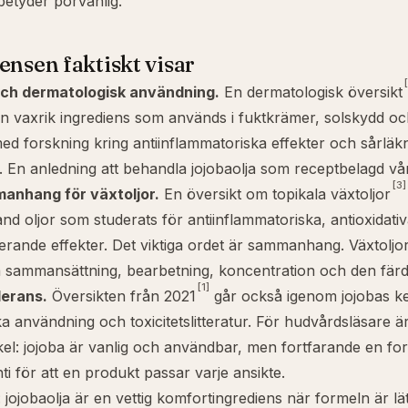
betyder porvänlig.
ensen faktiskt visar
ch dermatologisk användning.
En dermatologisk översikt
n vaxrik ingrediens som används i fuktkrämer, solskydd oc
ed forskning kring antiinflammatoriska effekter och sårlä
. En anledning att behandla jojobaolja som receptbelagd vå
[3]
anhang för växtoljor.
En översikt om topikala växtoljor
land oljor som studerats för antiinflammatoriska, antioxidat
erande effekter. Det viktiga ordet är sammanhang. Växtoljor 
 sammansättning, bearbetning, koncentration och den färd
[1]
lerans.
Översikten från 2021
går också igenom jojobas k
a användning och toxicitetslitteratur. För hudvårdsläsare ä
l: jojoba är vanlig och användbar, men fortfarande en for
ti för att en produkt passar varje ansikte.
: jojobaolja är en vettig komfortingrediens när formeln är lä