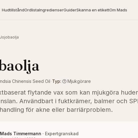
Hudtillstånd
Ordlista
Ingredienser
Guider
Skanna en etikett
Om Mads
Jojobaolja
baolja
dsia Chinensis Seed Oil
-
Typ:
Mjukgörare
växtbaserat flytande vax som kan mjukgöra huden
nslan. Användbart i fuktkrämer, balmer och SP
andling för akne eller barriärproblem.
Mads Timmermann
·
Expertgranskad