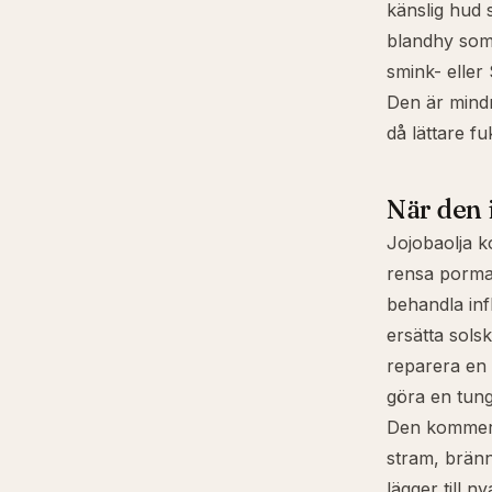
känslig hud 
blandhy som
smink- elle
Den är mindr
då lättare fu
När den 
Jojobaolja k
rensa porm
behandla in
ersätta sols
reparera en
göra en tun
Den kommer i
stram, bränn
lägger till ny