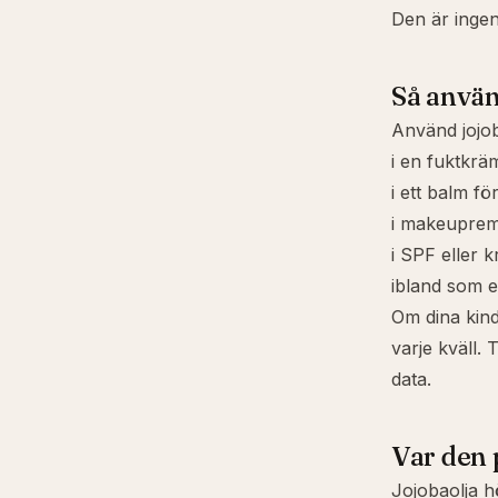
Den är ingen
Så använ
Använd jojob
i en fuktkrä
i ett balm fö
i makeupremo
i SPF eller 
ibland som e
Om dina kinde
varje kväll.
data.
Var den 
Jojobaolja 