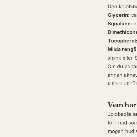
Den kombine
Glycerin
:
vat
Squalane
:
en
Dimethicon
Tocopherol
Milda rengö
smink eller 
Om du beha
annan aknev
lättare att tål
Vem har 
Jojobaolja ä
torr hud som 
mogen hud so