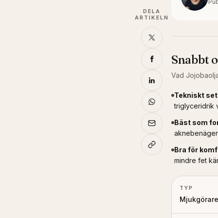
Pub
DELA
ARTIKELN
Snabbt 
Vad
Jojobaolj
Tekniskt set
triglyceridrik 
Bäst som fo
aknebenägen e
Bra för komf
mindre fet kä
TYP
Mjukgörar