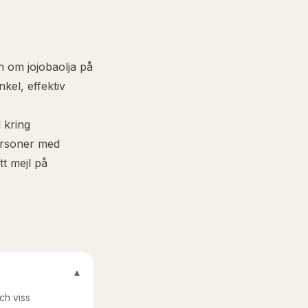
 om jojobaolja på
nkel, effektiv
 kring
ersoner med
t mejl på
▾
ch viss