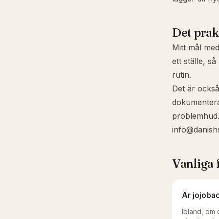
Det prak
Mitt mål med
ett ställe, s
rutin.
Det är också
dokumentera
problemhud. 
info@danish
Vanliga 
Är jojoba
Ibland, om 