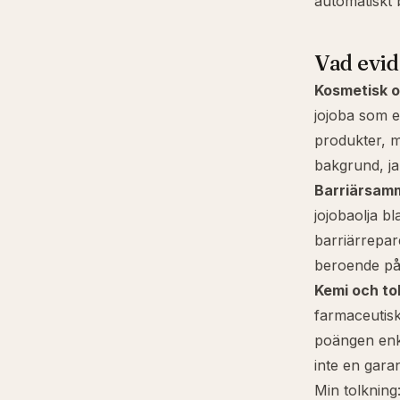
automatiskt 
Vad evid
Kosmetisk o
jojoba som e
produkter, m
bakgrund, ja
Barriärsamm
jojobaolja b
barriärrepar
beroende på
Kemi och to
farmaceutisk
poängen enke
inte en garan
Min tolkning