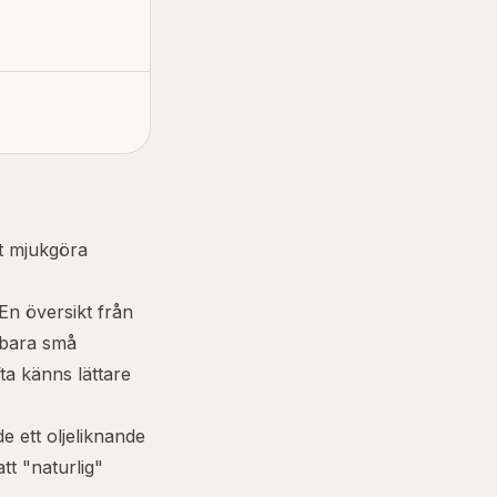
t mjukgöra
 En översikt från
d bara små
ta känns lättare
e ett oljeliknande
tt "naturlig"