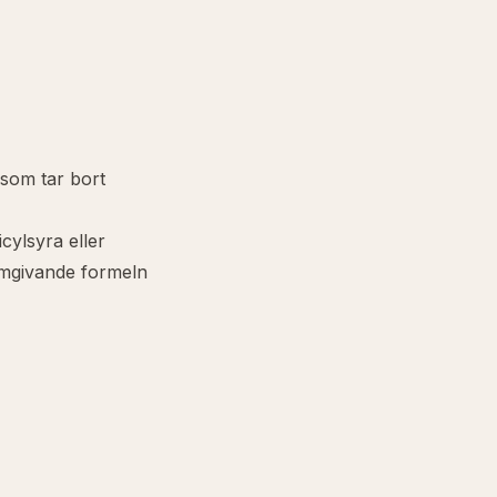
som tar bort
icylsyra
eller
omgivande formeln