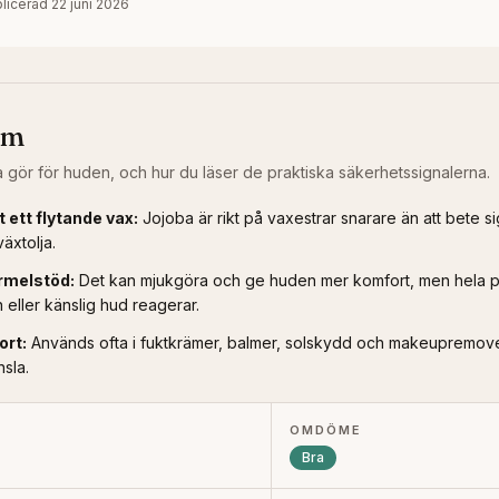
licerad
22 juni 2026
om
a
gör för huden, och hur du läser de praktiska säkerhetssignalerna.
t ett flytande vax
:
Jojoba är rikt på vaxestrar snarare än att bete s
växtolja.
rmelstöd
:
Det kan mjukgöra och ge huden mer komfort, men hela 
ller känslig hud reagerar.
ort
:
Används ofta i fuktkrämer, balmer, solskydd och makeupremove
nsla.
OMDÖME
e
Bra