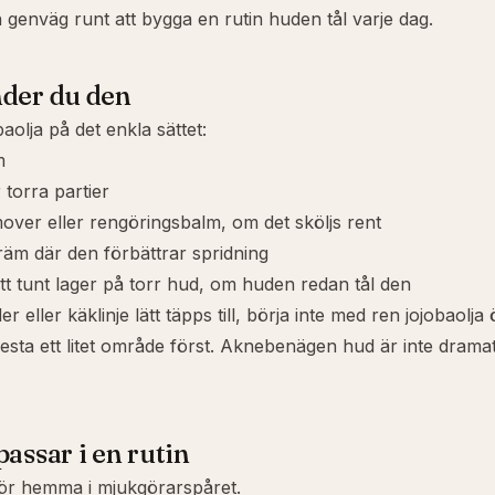
 genväg runt att bygga en rutin huden tål varje dag.
der du den
aolja på det enkla sättet:
m
r torra partier
ver eller rengöringsbalm, om det sköljs rent
kräm där den förbättrar spridning
tt tunt lager på torr hud, om huden redan tål den
r eller käklinje lätt täpps till, börja inte med ren jojobaolja
 Testa ett litet område först. Aknebenägen hud är inte dramat
passar i en rutin
hör hemma i mjukgörarspåret.