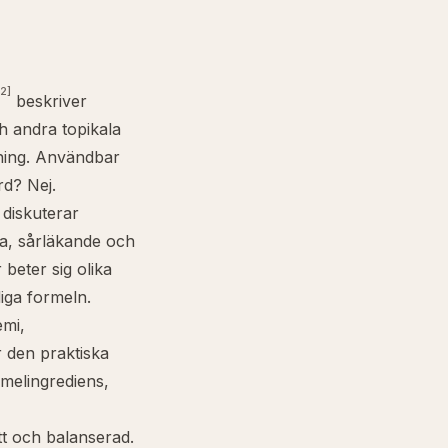
[2]
beskriver
h andra topikala
kning. Användbar
rd? Nej.
diskuterar
iva, sårläkande och
beter sig olika
iga formeln.
emi,
r den praktiska
melingrediens,
tt och balanserad.