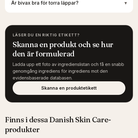
Är bivax bra för torra läppar?
▾
LÄSER DU EN RIKTIG ETIKETT?
Skanna en produkt och se hur
den är formulerad
Ladda upp ett foto av ingredienslistan och få en snabb
genomgång ingrediens för ingrediens mot den
evidensbaserade databasen.
Skanna en produktetikett
Finns i dessa Danish Skin Care-
produkter