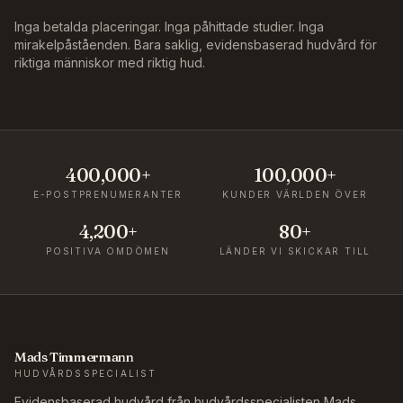
Inga betalda placeringar. Inga påhittade studier. Inga
mirakelpåståenden. Bara saklig, evidensbaserad hudvård för
riktiga människor med riktig hud.
400,000+
100,000+
E-POSTPRENUMERANTER
KUNDER VÄRLDEN ÖVER
4,200+
80+
POSITIVA OMDÖMEN
LÄNDER VI SKICKAR TILL
Mads Timmermann
HUDVÅRDSSPECIALIST
Evidensbaserad hudvård från hudvårdsspecialisten Mads