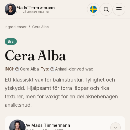
Hoppa till innehållet
Mads Timmermann
HUDVÅRDSSPECIALIST
Ingredienser
/
Cera Alba
Bra
Cera Alba
INCI:
Cera Alba
-
Typ:
Animal-derived wax
Ett klassiskt vax för balmstruktur, fyllighet och
ytskydd. Hjälpsamt för torra läppar och rika
texturer, men för vaxigt för en del aknebenägen
ansiktshud.
Av
Mads Timmermann