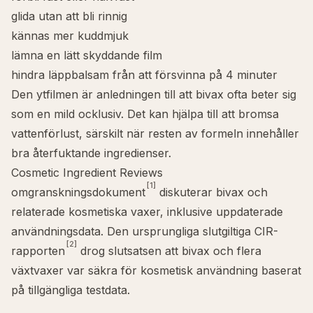
glida utan att bli rinnig
kännas mer kuddmjuk
lämna en lätt skyddande film
hindra läppbalsam från att försvinna på 4 minuter
Den ytfilmen är anledningen till att bivax ofta beter sig
som en mild
ocklusiv
. Det kan hjälpa till att bromsa
vattenförlust, särskilt när resten av formeln innehåller
bra återfuktande ingredienser.
Cosmetic Ingredient Reviews
[1]
omgranskningsdokument
diskuterar bivax och
relaterade kosmetiska vaxer, inklusive uppdaterade
användningsdata. Den ursprungliga slutgiltiga CIR-
[2]
rapporten
drog slutsatsen att bivax och flera
växtvaxer var säkra för kosmetisk användning baserat
på tillgängliga testdata.