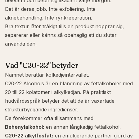
bekvämt och beter sig likadant varje morgon.
Det är deras jobb. Inte exfoliering. Inte
aknebehandling. Inte rynkreparation.
Bra textur låter tråkigt tills en produkt nopprar sig,
separerar eller känns så obehaglig att du slutar
använda den.
Vad "C20-22" betyder
Namnet berättar kolkedjeintervallet.
C20-22 Alcohols är en blandning av fettalkoholer med
20 till 22 kolatomer i alkylkedjan. På praktiskt
hudvårdsspråk betyder det att de är vaxartade
strukturbyggande ingredienser.
De förekommer ofta tillsammans med:
Behenylalkohol
:
en annan långkedjig fettalkohol.
C20-22 alkylfosfat
:
en emulgerande partner gjord av