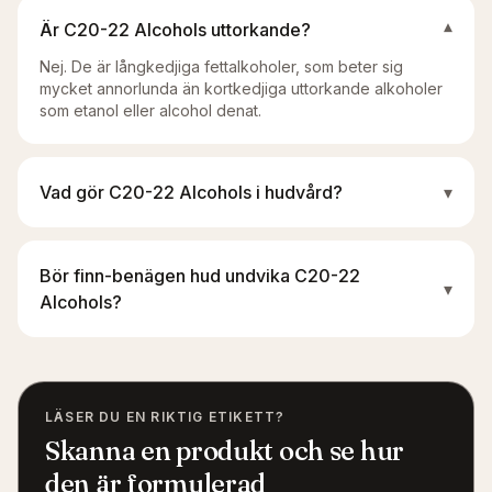
Är C20-22 Alcohols uttorkande?
▾
Nej. De är långkedjiga fettalkoholer, som beter sig
mycket annorlunda än kortkedjiga uttorkande alkoholer
som etanol eller alcohol denat.
Vad gör C20-22 Alcohols i hudvård?
▾
Bör finn-benägen hud undvika C20-22
▾
Alcohols?
LÄSER DU EN RIKTIG ETIKETT?
Skanna en produkt och se hur
den är formulerad