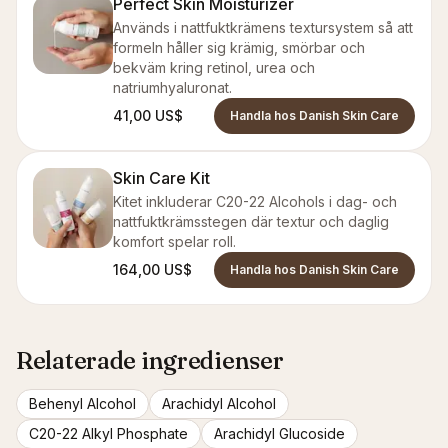
Perfect Skin Moisturizer
Används i nattfuktkrämens textursystem så att
formeln håller sig krämig, smörbar och
bekväm kring retinol, urea och
natriumhyaluronat.
41,00 US$
Handla hos Danish Skin Care
Skin Care Kit
Kitet inkluderar C20-22 Alcohols i dag- och
nattfuktkrämsstegen där textur och daglig
komfort spelar roll.
164,00 US$
Handla hos Danish Skin Care
Relaterade ingredienser
Behenyl Alcohol
Arachidyl Alcohol
C20-22 Alkyl Phosphate
Arachidyl Glucoside