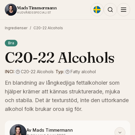
Hoppa till innehållet
Mads Timmermann
HUDVÅRDSSPECIALIST
Ingredienser
/
C20-22 Alcohols
Bra
C20-22 Alcohols
INCI:
C20-22 Alcohols
-
Typ:
Fatty alcohol
En blandning av långkedjiga fettalkoholer som
hjälper krämer att kännas strukturerade, mjuka
och stabila. Det är texturstöd, inte den uttorkande
alkohol folk brukar oroa sig för.
Av
Mads Timmermann