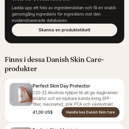
Ladda upp ett foto av ingredienslistan och få en snabb
genomgång ingrediens för ingrediens mot den
evidensbaserade databasen.
Skanna en produktetikett
Finns i dessa Danish Skin Care-
produkter
Perfect Skin Day Protector
C20-22 Alcohols hjälper till att ge dagkrämen
struktur och en mjukare känsla kring SPF-
filter, niacinamid, zink PCA och växtextrakt.
41,00 US$
Handla hos Danish Skin Care