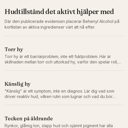
Hudtillstånd det aktivt hjälper med
Där den publicerade evidensen placerar
Behenyl Alcohol
på
kortlistan av aktiva ingredienser värt att nå efter.
Torr hy
Torr hy är ett barriärproblem, inte ett fuktproblem. Här är
skillnaden mellan torr och uttorkad hy, varför den spelar roll,
och rutinen som faktiskt åtgärdar problemet.
Känslig hy
"Känslig" är ett symptom, inte en diagnos. Lär dig vad som
driver reaktiv hud, vilken rutin som lugnar och vad du bör
lämna bort.
Tecken på åldrande
Rynkor, glåmig ton, slapp hud och ojämnt pigment har alla