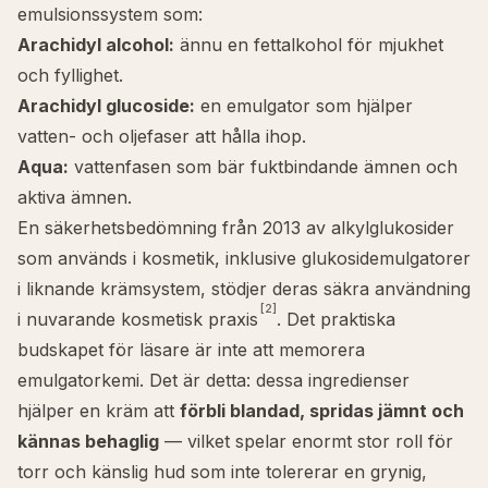
emulsionssystem som:
Arachidyl alcohol
:
ännu en fettalkohol för mjukhet
och fyllighet.
Arachidyl glucoside
:
en emulgator som hjälper
vatten- och oljefaser att hålla ihop.
Aqua
:
vattenfasen som bär fuktbindande ämnen och
aktiva ämnen.
En säkerhetsbedömning från 2013 av alkylglukosider
som används i kosmetik, inklusive glukosidemulgatorer
i liknande krämsystem, stödjer deras säkra användning
[2]
i nuvarande kosmetisk praxis
. Det praktiska
budskapet för läsare är inte att memorera
emulgatorkemi. Det är detta: dessa ingredienser
hjälper en kräm att
förbli blandad, spridas jämnt och
kännas behaglig
— vilket spelar enormt stor roll för
torr
och
känslig
hud som inte tolererar en grynig,