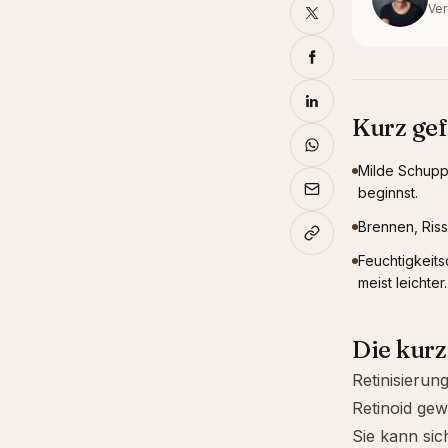
Ver
Kurz gef
Milde Schuppu
beginnst.
Brennen, Riss
Feuchtigkeits
meist leichter.
Die kur
Retinisierun
Retinoid gew
Sie kann si