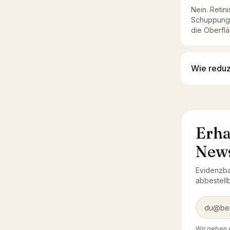
Nein. Reti
Schuppung.
die Oberfl
Wie reduzi
Erha
News
Evidenzbas
abbestellb
E-Mail-A
Wir geben 