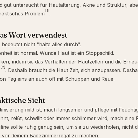
nd gut untersucht für Hautalterung, Akne und Struktur, aber
[1]
raktisches Problem
.
das Wort verwendest
 bedeutet nicht "halte alles durch".
nheit ist normal. Wunde Haut ist ein Stoppschild.
rken, indem sie das Verhalten der Hautzellen und die Ern
[2]
. Deshalb braucht die Haut Zeit, sich anzupassen. Desha
von Tag eins an auch oft mit Schuppen und Reue.
ktische Sicht
inisierung mild ist, mach langsamer und pflege mit Feuchtig
nt, reißt, schwillt oder immer schlimmer wird, mach eine 
tine sollte ruhig genug sein, um sie zu wiederholen, nicht 
t vor deinem Badezimmerregal zu machen.