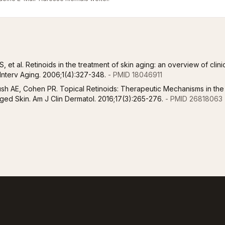
, et al. Retinoids in the treatment of skin aging: an overview of clini
n Interv Aging. 2006;1(4):327-348.
- PMID 18046911
ush AE, Cohen PR. Topical Retinoids: Therapeutic Mechanisms in the
ed Skin. Am J Clin Dermatol. 2016;17(3):265-276.
- PMID 26818063