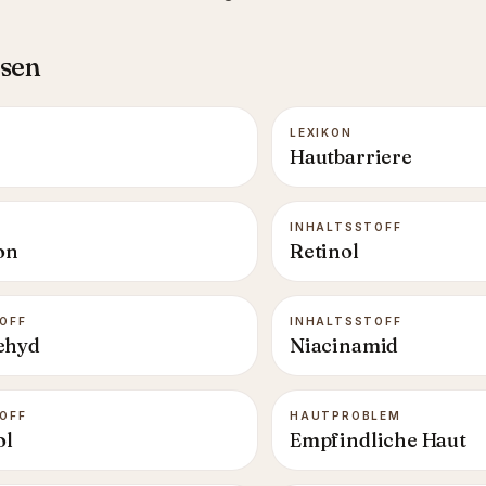
esen
LEXIKON
Hautbarriere
INHALTSSTOFF
on
Retinol
OFF
INHALTSSTOFF
ehyd
Niacinamid
OFF
HAUTPROBLEM
ol
Empfindliche Haut