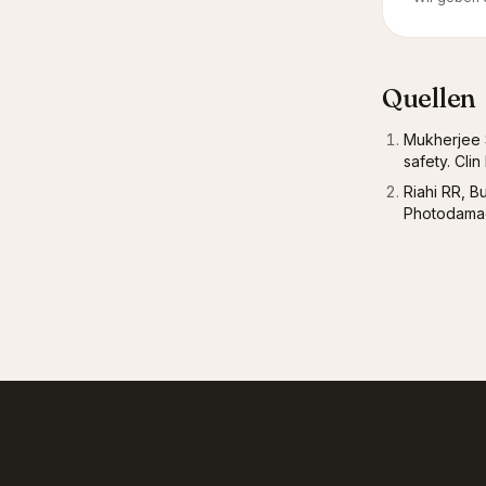
Quellen
Mukherjee S
safety. Cli
Riahi RR, B
Photodamag