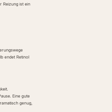
 Reizung ist ein
euerungswege
lb endet Retinol
keit.
Pause. Eine gute
dramatisch genug,