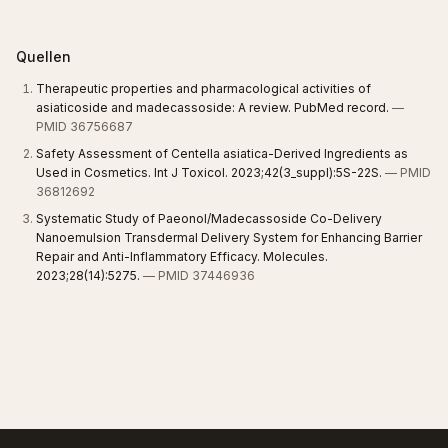
Quellen
Therapeutic properties and pharmacological activities of
asiaticoside and madecassoside: A review. PubMed record.
—
PMID 36756687
Safety Assessment of Centella asiatica-Derived Ingredients as
Used in Cosmetics. Int J Toxicol. 2023;42(3_suppl):5S-22S.
— PMID
36812692
Systematic Study of Paeonol/Madecassoside Co-Delivery
Nanoemulsion Transdermal Delivery System for Enhancing Barrier
Repair and Anti-Inflammatory Efficacy. Molecules.
2023;28(14):5275.
— PMID 37446936