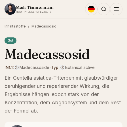
Zum Inhalt springen
Mads Timmermann
HAUTPFLEGE-SPEZIALIST
Inhaltsstoffe
/
Madecassosid
Gut
Madecassosid
INCI:
Madecassoside
-
Typ:
Botanical active
Ein Centella asiatica-Triterpen mit glaubwürdiger
beruhigender und reparierender Wirkung, die
Ergebnisse hängen jedoch stark von der
Konzentration, dem Abgabesystem und dem Rest
der Formel ab.