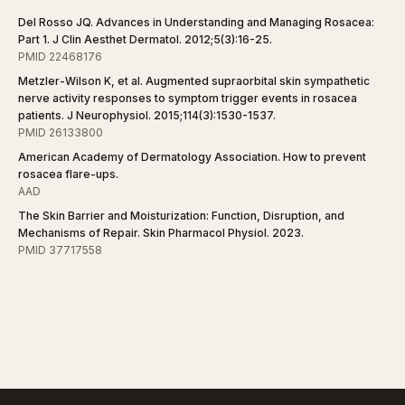
Del Rosso JQ. Advances in Understanding and Managing Rosacea:
Part 1. J Clin Aesthet Dermatol. 2012;5(3):16-25.
PMID 22468176
Metzler-Wilson K, et al. Augmented supraorbital skin sympathetic
nerve activity responses to symptom trigger events in rosacea
patients. J Neurophysiol. 2015;114(3):1530-1537.
PMID 26133800
American Academy of Dermatology Association. How to prevent
rosacea flare-ups.
AAD
The Skin Barrier and Moisturization: Function, Disruption, and
Mechanisms of Repair. Skin Pharmacol Physiol. 2023.
PMID 37717558