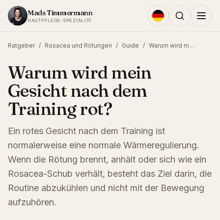
Zum Inhalt springen
Mads Timmermann
HAUTPFLEGE-SPEZIALIST
Ratgeber
/
Rosacea und Rötungen
/
Guide
/
Warum wird mein Gesicht nach dem Training rot?
Warum wird mein
Gesicht nach dem
Training rot?
Ein rotes Gesicht nach dem Training ist
normalerweise eine normale Wärmeregulierung.
Wenn die Rötung brennt, anhält oder sich wie ein
Rosacea-Schub verhält, besteht das Ziel darin, die
Routine abzukühlen und nicht mit der Bewegung
aufzuhören.