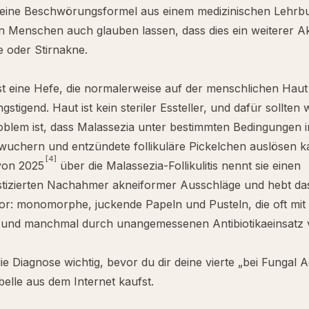
 eine Beschwörungsformel aus einem medizinischen Lehrb
 Menschen auch glauben lassen, dass dies ein weiterer Ak
 oder Stirnakne.
st eine Hefe, die normalerweise auf der menschlichen Haut l
ngstigend. Haut ist kein steriler Essteller, und dafür sollten 
oblem ist, dass Malassezia unter bestimmten Bedingungen 
rwuchern und entzündete follikuläre Pickelchen auslösen k
[4]
von 2025
über die Malassezia-Follikulitis nennt sie einen
stizierten Nachahmer akneiformer Ausschläge und hebt das
or: monomorphe, juckende Papeln und Pusteln, die oft mit
 und manchmal durch unangemessenen Antibiotikaeinsatz 
die Diagnose wichtig, bevor du dir deine vierte „bei Fungal 
elle aus dem Internet kaufst.