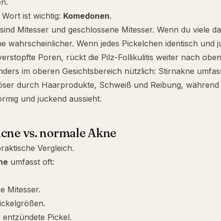
n.
 Wort ist wichtig:
Komedonen
.
nd Mitesser und geschlossene Mitesser. Wenn du viele dav
 wahrscheinlicher. Wenn jedes Pickelchen identisch und j
rstopfte Poren, rückt die Pilz-Follikulitis weiter nach oben
nders im oberen Gesichtsbereich nützlich:
Stirnakne
umfass
ser durch Haarprodukte, Schweiß und Reibung, während die 
örmig und juckend aussieht.
cne vs. normale Akne
praktische Vergleich.
ne
umfasst oft:
e Mitesser.
ickelgrößen.
 entzündete Pickel.