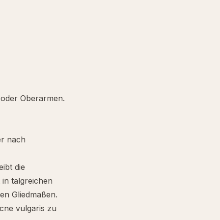
n oder Oberarmen.
er nach
ibt die
 in talgreichen
ren Gliedmaßen.
cne vulgaris zu