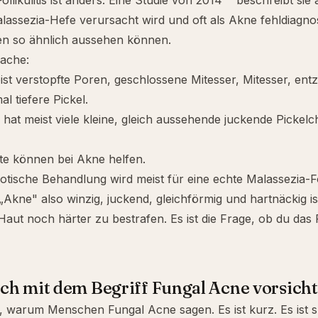
llikulitis ist anders. Eine Studie von 2014
beschreibt sie al
lassezia-Hefe verursacht wird und oft als Akne fehldiagnost
hen so ähnlich aussehen können.
rache:
st verstopfte Poren, geschlossene Mitesser, Mitesser, ent
 tiefere Pickel.
hat meist viele kleine, gleich aussehende juckende Pickelc
e können bei Akne helfen.
otische Behandlung wird meist für eine echte Malassezia-Foll
Akne" also winzig, juckend, gleichförmig und hartnäckig ist,
 Haut noch härter zu bestrafen. Es ist die Frage, ob du das
h mit dem Begriff Fungal Acne vorsicht
, warum Menschen Fungal Acne sagen. Es ist kurz. Es ist s