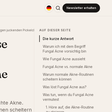
Newsletter erhalten
gen juckenden Pickelchen vielleicht keine Akne sind
AUF DIESER SEITE
se
Die kurze Antwort
Warum ich mit dem Begriff
Fungal Acne vorsichtig bin
Wie Fungal Acne aussieht
Fungal Acne vs. normale Akne
ne
Warum normale Akne-Routinen
scheitern können
Was löst Fungal Acne aus?
Was tun, wenn du Fungal Acne
vermutest
echte Akne.
1. Höre auf, die Akne-Routine
nen scheitern
zu steigern