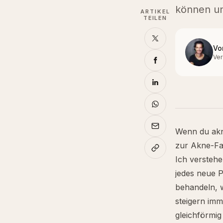
können un
ARTIKEL
TEILEN
Vo
Ver
Wenn du akne
zur Akne-Fam
Ich verstehe
jedes neue P
behandeln, w
steigern imm
gleichförmig