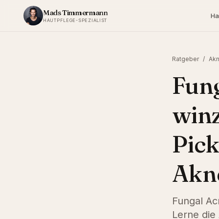
Zum Inhalt springen
Mads Timmermann
Ha
HAUTPFLEGE-SPEZIALIST
Ratgeber
/
Akn
Fung
win
Pick
Akn
Fungal Acn
Lerne die