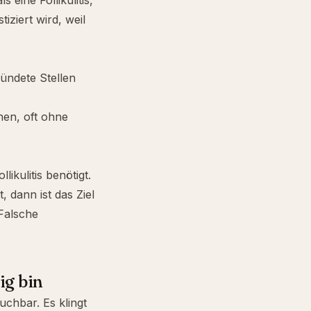
s eine Follikulitis,
iziert wird, weil
zündete Stellen
hen, oft ohne
ikulitis benötigt.
 dann ist das Ziel
 Falsche
ig bin
uchbar. Es klingt