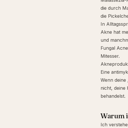
Malassezia-Fo
die durch Ma
die Pickelc
In Alltagssp
Akne hat mei
und manchmal
Fungal Acne 
Mitesser.
Akneprodukt
Eine antimyk
Wenn deine „
nicht, deine
behandelst.
Warum ic
Ich verstehe