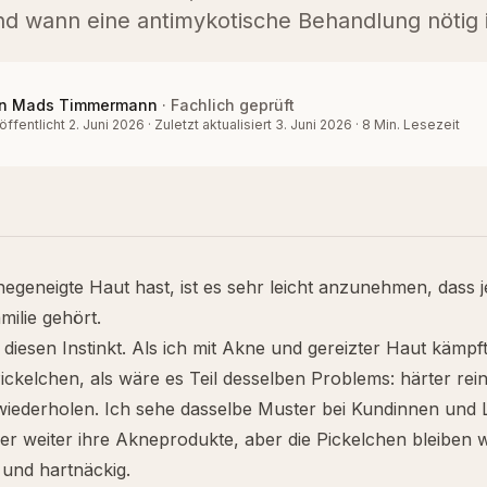
d wann eine antimykotische Behandlung nötig i
n
Mads Timmermann
·
Fachlich geprüft
öffentlicht
2. Juni 2026
·
Zuletzt aktualisiert
3. Juni 2026
·
8
Min. Lesezeit
geneigte Haut hast, ist es sehr leicht anzunehmen, dass 
ilie gehört.
 diesen Instinkt. Als ich mit Akne und gereizter Haut kämpft
ickelchen, als wäre es Teil desselben Problems: härter rein
iederholen. Ich sehe dasselbe Muster bei Kundinnen und L
er weiter ihre Akneprodukte, aber die Pickelchen bleiben w
 und hartnäckig.