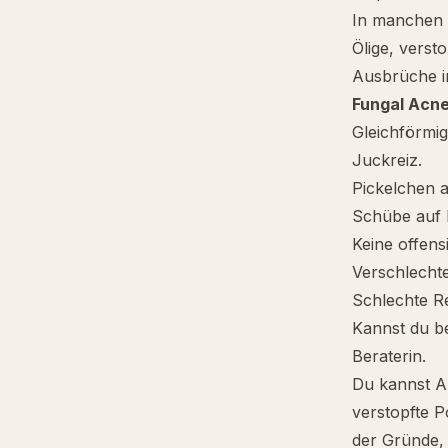
In manchen F
Ölige, verst
Ausbrüche im
Fungal Acn
Gleichförmig
Juckreiz.
Pickelchen a
Schübe auf 
Keine offens
Verschlechte
Schlechte Re
Kannst du be
Beraterin.
Du kannst Ak
verstopfte P
der Gründe, 