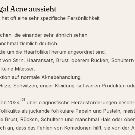
al Acne aussieht
hat oft eine sehr spezifische Persönlichkeit.
lchen, die einander sehr ähnlich sehen.
nchmal ziemlich deutlich.
die um die Haarfollikel herum angeordnet sind.
it von Stirn, Haaransatz, Brust, oberem Rücken, Schulter
keine Mitesser.
ktion auf normale Aknebehandlung.
Hitze, Schwitzen, enger Kleidung, schweren Produkten od
[3]
 von 2024
über diagnostische Herausforderungen beschre
llikulitis als juckende follikuläre Papeln und Pusteln, meist
ie Brust, Rücken, Schultern und manchmal Hals oder obe
ch an, dass das Fehlen von Komedonen hilft, sie von der A