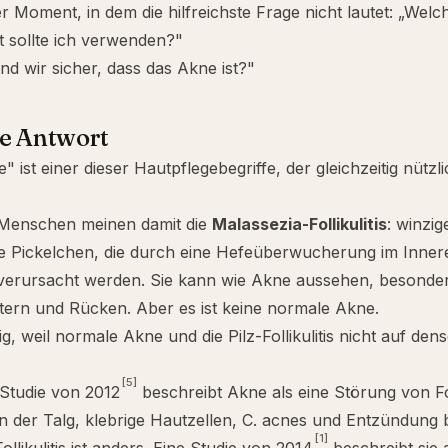
der Moment, in dem die hilfreichste Frage nicht lautet: „Welc
 sollte ich verwenden?"
nd wir sicher, dass das Akne ist?"
ze Antwort
" ist einer dieser Hautpflegebegriffe, der gleichzeitig nützl
 Menschen meinen damit die
Malassezia-Follikulitis
: winzig
ge Pickelchen, die durch eine Hefeüberwucherung im Inner
 verursacht werden. Sie kann wie Akne aussehen, besonder
tern und Rücken. Aber es ist keine normale Akne.
ig, weil normale Akne und die Pilz-Follikulitis nicht auf den
[5]
Studie von 2012
beschreibt Akne als eine Störung von Fo
n der Talg, klebrige Hautzellen,
C. acnes
und Entzündung bet
[1]