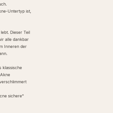
uch.
ne-Untertyp ist,
ebt. Dieser Teil
wir alle dankbar
im Inneren der
ann.
 klassische
 Akne
verschlimmert
Acne sichere"