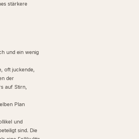
hes stärkere
ich und ein wenig
e, oft juckende,
en der
s auf Stirn,
selben Plan
llikel und
eiligt sind. Die