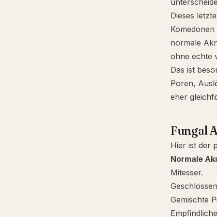
unterscheide
Dieses letzte
Komedonen si
normale Akne
ohne echte ve
Das ist beso
Poren, Auslö
eher gleichf
Fungal A
Hier ist der 
Normale Ak
Mitesser.
Geschlossen
Gemischte P
Empfindliche