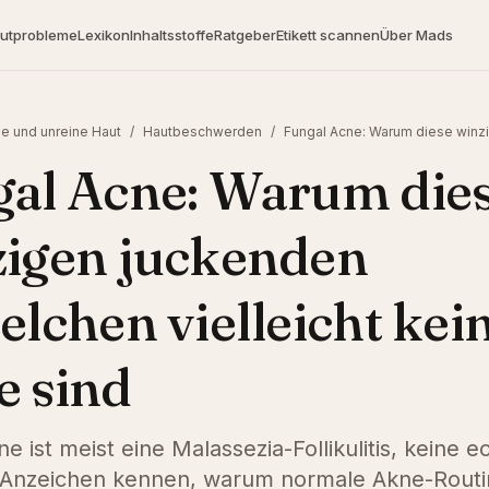
utprobleme
Lexikon
Inhaltsstoffe
Ratgeber
Etikett scannen
Über Mads
e und unreine Haut
/
Hautbeschwerden
/
Fungal Acne: Warum diese winzi
al Acne: Warum die
zigen juckenden
elchen vielleicht kei
e sind
e ist meist eine Malassezia-Follikulitis, keine 
 Anzeichen kennen, warum normale Akne-Routi