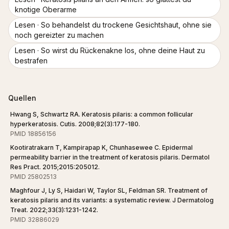
knotige Oberarme
Lesen ·
So behandelst du trockene Gesichtshaut, ohne sie
noch gereizter zu machen
Lesen ·
So wirst du Rückenakne los, ohne deine Haut zu
bestrafen
Quellen
Hwang S, Schwartz RA. Keratosis pilaris: a common follicular
hyperkeratosis. Cutis. 2008;82(3):177-180.
PMID 18856156
Kootiratrakarn T, Kampirapap K, Chunhasewee C. Epidermal
permeability barrier in the treatment of keratosis pilaris. Dermatol
Res Pract. 2015;2015:205012.
PMID 25802513
Maghfour J, Ly S, Haidari W, Taylor SL, Feldman SR. Treatment of
keratosis pilaris and its variants: a systematic review. J Dermatolog
Treat. 2022;33(3):1231-1242.
PMID 32886029