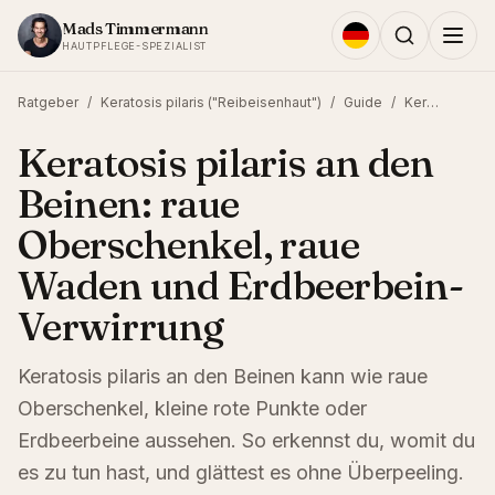
Zum Inhalt springen
Mads Timmermann
HAUTPFLEGE-SPEZIALIST
Ratgeber
/
Keratosis pilaris ("Reibeisenhaut")
/
Guide
/
Keratosis pilaris an den Beinen: raue Oberschenkel, raue Waden und Erdbeerbein-Verwirrung
Keratosis pilaris an den
Beinen: raue
Oberschenkel, raue
Waden und Erdbeerbein-
Verwirrung
Keratosis pilaris an den Beinen kann wie raue
Oberschenkel, kleine rote Punkte oder
Erdbeerbeine aussehen. So erkennst du, womit du
es zu tun hast, und glättest es ohne Überpeeling.