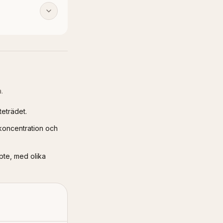
.
teträdet.
 koncentration och
pte, med olika