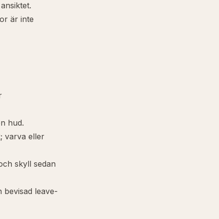
ansiktet.
or är inte
r
en hud.
; varva eller
och skyll sedan
n bevisad leave-