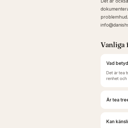
Det är ocks
dokumentera
problemhud. 
info@danish
Vanliga 
Vad betyde
Det är tea t
renhet och 
Är tea tr
Kan känsl