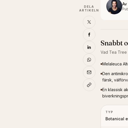
Av
DELA
Pub
ARTIKELN
Snabbt 
Vad
Tea Tree 
Melaleuca Alte
Den antimikro
färsk, välförv
En klassisk a
biverkningspro
TYP
Botanical e