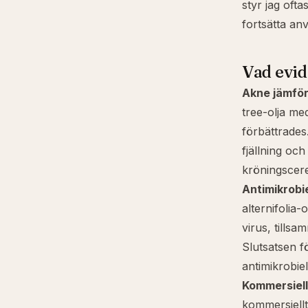
styr jag oft
fortsätta an
Vad evid
Akne jämför
tree-olja me
förbättrades
fjällning oc
kröningscer
Antimikrobi
alternifolia
-o
virus, tills
Slutsatsen f
antimikrobie
Kommersiell
kommersiellt 