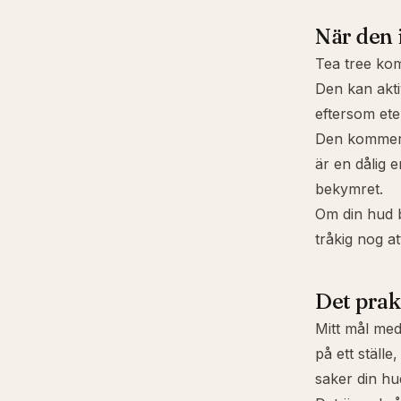
När den 
Tea tree kom
Den kan akti
eftersom ete
Den kommer i
är en dålig 
bekymret.
Om din hud br
tråkig nog a
Det prak
Mitt mål med
på ett ställe
saker din hu