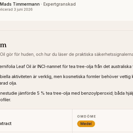
Mads Timmermann
·
Expertgranskad
licerad
3 juni 2026
om
Oil
gör för huden, och hur du läser de praktiska säkerhetssignalerna
rnifolia Leaf Oil är INCI-namnet för tea tree-olja från det australiska 
biella aktiviteten är verklig, men kosmetiska formler behöver vettig
arad olja.
knestudie jämförde 5 % tea tree-olja med benzoylperoxid; båda hjäl
filer.
OMDÖME
xtract
Medel