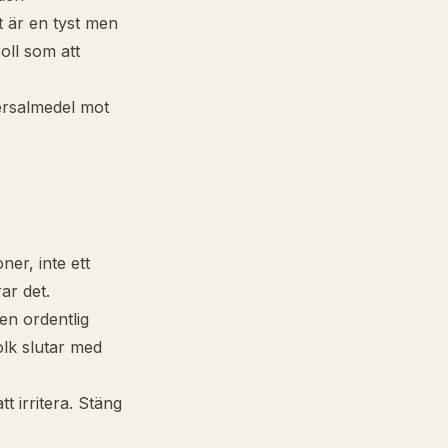
t är en tyst men
roll som att
versalmedel mot
ner, inte ett
ar det.
en ordentlig
olk slutar med
t irritera. Stäng