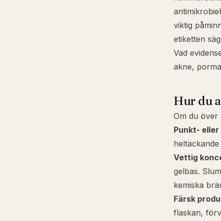
antimikrobie
viktig påminn
etiketten säg
Vad eviden
akne
,
porma
Hur du 
Om du över 
Punkt- elle
heltäckande 
Vettig konc
gelbas. Slum
kemiska brä
Färsk produ
flaskan, för