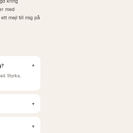
ggd kring
ner med
t mejl till mig på
g?
▾
lad. Styrka,
▾
▾