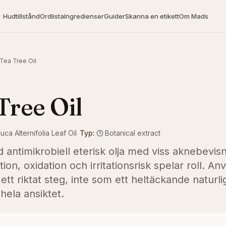
Hudtillstånd
Ordlista
Ingredienser
Guider
Skanna en etikett
Om Mads
Tea Tree Oil
Tree Oil
uca Alternifolia Leaf Oil
-
Typ:
Botanical extract
 antimikrobiell eterisk olja med viss aknebevis
ion, oxidation och irritationsrisk spelar roll. An
ett riktat steg, inte som ett heltäckande naturlig
hela ansiktet.