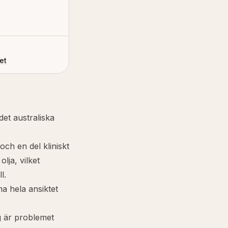
et
det australiska
och en del kliniskt
lja, vilket
l.
ma hela ansiktet
ng är problemet