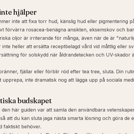
inte hjälper
mer inte att fixa
torr hud
,
känslig hud
eller
pigmentering
på
vt förvärra
rosacea
-benägna ansikten, eksemskov och bar
riska oljor är irriterande för många, även när de är "naturli
nte heller att ersätta receptbelagd vård vid måttlig eller 
ersättning för solskydd när
åldrandetecken
och UV-skador är
änner, fjällar eller förblir röd efter tea tree, sluta. Din ru
tt upprepa, inte dramatisk nog att lägga upp på sociala medi
tiska budskapet
 den här guiden var att samla den användbara vetenskapen
, så att du kan sluta jaga nästa smarta lösning och göra de e
d faktiskt behöver.