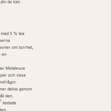
utin de kan
 med 5 % tea
pperna
porter om torrhet,
e en
av
Melaleuca
mpar och vissa
nsfrågor.
iner delvis genom
ål den.
3]
testade
 den