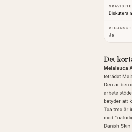
GRAVIDITE
Diskutera 
VEGANSKT
Ja
Det kort
Melaleuca Al
teträdet
Mela
Den är beröm
arbete stöde
betyder att 
Tea tree är 
med "naturlig
Danish Skin 