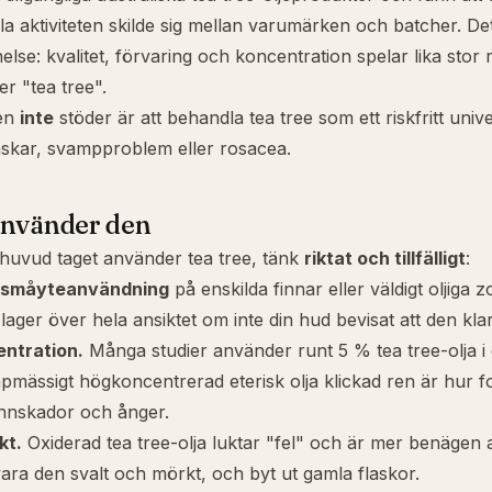
lla aktiviteten skilde sig mellan varumärken och batcher. De
else: kvalitet, förvaring och koncentration spelar lika stor 
er "tea tree".
sen
inte
stöder är att behandla tea tree som ett riskfritt uni
skar
, svampproblem eller
rosacea
.
använder den
huvud taget använder tea tree, tänk
riktat och tillfälligt
:
r småyteanvändning
på enskilda finnar eller väldigt oljiga zo
lager över hela ansiktet om inte din hud bevisat att den klar
entration.
Många studier använder runt 5 % tea tree-olja i 
pmässigt högkoncentrerad eterisk olja klickad ren är hur f
nnskador och ånger.
kt.
Oxiderad tea tree-olja luktar "fel" och är mer benägen at
vara den svalt och mörkt, och byt ut gamla flaskor.