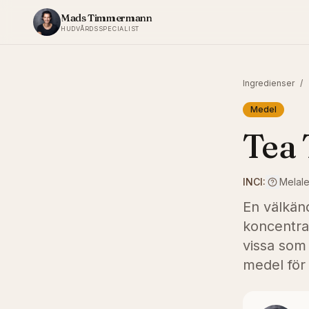
Hoppa till innehållet
Mads Timmermann
HUDVÅRDSSPECIALIST
Ingredienser
/
Medel
Tea 
INCI:
Melale
En välkänd
koncentrat
vissa som 
medel för 