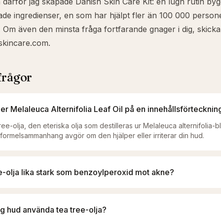
å därför jag skapade
Danish Skin Care Kit
: en lugn rutin by
de ingredienser, en som har hjälpt fler än 100 000 perso
Om även den minsta fråga fortfarande gnager i dig, skicka et
skincare.com
.
frågor
r Melaleuca Alternifolia Leaf Oil på en innehållsförtecknin
ree-olja, den eteriska olja som destilleras ur Melaleuca alternifolia-b
formelsammanhang avgör om den hjälper eller irriterar din hud.
ee-olja lika stark som benzoylperoxid mot akne?
ig hud använda tea tree-olja?