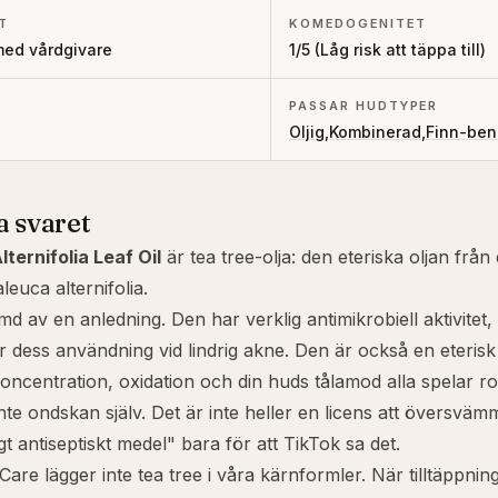
T
KOMEDOGENITET
med vårdgivare
1
/5 (
Låg risk att täppa till
)
PASSAR HUDTYPER
Oljig
,
Kombinerad
,
Finn-ben
a svaret
ternifolia Leaf Oil
är tea tree-olja: den eteriska oljan från 
leuca alternifolia
.
d av en anledning. Den har verklig antimikrobiell aktivitet, 
r dess användning vid lindrig akne. Den är också en eterisk o
koncentration, oxidation och din huds tålamod alla spelar rol
inte ondskan själv. Det är inte heller en licens att översväm
t antiseptiskt medel" bara för att TikTok sa det.
Care lägger inte tea tree i våra kärnformler. När tilltäppni