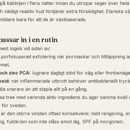
på käklinjen i flera nätter innan du utropar seger över hela 
h väldigt reaktiv hud förtjänar extra försiktighet. Eteriska olj
mildare bara för att de är växtbaserade.
assar in i en rutin
est logisk vid sidan av:
porfokuserad exfoliering när pormaskar och tilltäppning ä
met.
och
zinc PCA
:
lugnare dagligt stöd för oljig eller finnbenäg
oxid
:
när inflammerade utbrott behöver antibakteriellt tryck
a snarare än att stapla allt på en gång.
tea tree med varenda aktiv ingrediens du äger samma kväll 
 för svedan.
är den större vinsten oftast konsekvens: mild rengöring, e
ng, fuktkräm som inte slåss emot dig, SPF på morgonen.