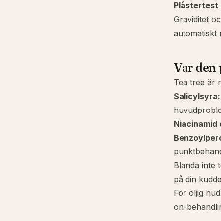
Plåstertest
Graviditet oc
automatiskt 
Var den p
Tea tree är m
Salicylsyra
:
huvudproble
Niacinamid
Benzoylper
punktbehandl
Blanda inte 
på din kudde
För
oljig hud
on-behandli