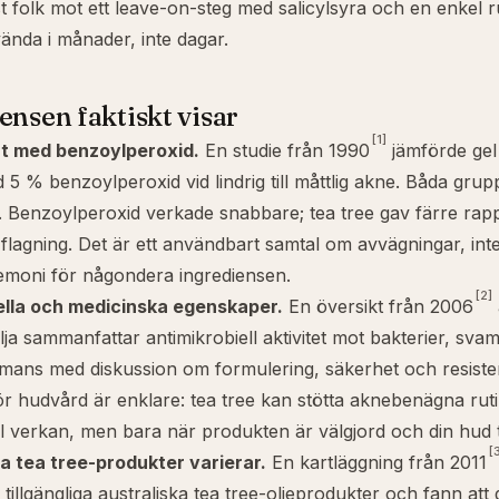
ast folk mot ett leave-on-steg med
salicylsyra
och en enkel r
vända i månader, inte dagar.
ensen faktiskt visar
[1]
t med benzoylperoxid.
En studie från 1990
jämförde gel
d 5 % benzoylperoxid vid lindrig till måttlig akne. Båda gru
. Benzoylperoxid verkade snabbare; tea tree gav färre rap
h flagning. Det är ett användbart samtal om avvägningar, int
emoni för någondera ingrediensen.
[2]
ella och medicinska egenskaper.
En översikt från 2006
lja sammanfattar antimikrobiell aktivitet mot bakterier, sva
ammans med diskussion om formulering, säkerhet och resiste
ör hudvård är enklare: tea tree kan stötta aknebenägna rut
ll verkan, men bara när produkten är välgjord och din hud t
[
a tea tree-produkter varierar.
En kartläggning från 2011
tillgängliga australiska tea tree-oljeprodukter och fann att