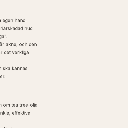
 egen hand.
riärskadad hud
ga".
svår akne, och den
 det verkliga
tin ska kännas
er.
 om tea tree-olja
nkla, effektiva