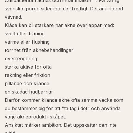
Cutibacterium acnes
och inflammation
. På vanlig
svenska: poren sitter inte där fredligt. Det är irriterad
vävnad.
Klåda kan bli starkare när akne överlappar med:
svett efter träning
värme eller flushing
torrhet från aknebehandlingar
överrengöring
starka aktiva för ofta
rakning eller friktion
pillande och kliande
en skadad
hudbarriär
Därför kommer kliande akne ofta samma vecka som
du bestämmer dig för att "ta tag i det" och använda
varje akneprodukt i skåpet.
Ansiktet märker ambition. Det uppskattar den inte