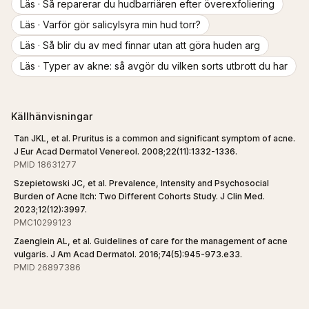
Läs ·
Så reparerar du hudbarriären efter överexfoliering
Läs ·
Varför gör salicylsyra min hud torr?
Läs ·
Så blir du av med finnar utan att göra huden arg
Läs ·
Typer av akne: så avgör du vilken sorts utbrott du har
Källhänvisningar
Tan JKL, et al. Pruritus is a common and significant symptom of acne.
J Eur Acad Dermatol Venereol. 2008;22(11):1332-1336.
PMID 18631277
Szepietowski JC, et al. Prevalence, Intensity and Psychosocial
Burden of Acne Itch: Two Different Cohorts Study. J Clin Med.
2023;12(12):3997.
PMC10299123
Zaenglein AL, et al. Guidelines of care for the management of acne
vulgaris. J Am Acad Dermatol. 2016;74(5):945-973.e33.
PMID 26897386