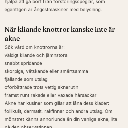
hjälpa att gå bort från förstoringsspeglar, som
egentligen är ångestmaskiner med belysning.
När kliande knottror kanske inte är
akne
Sök vård om knottrorna är:
väldigt kliande och jämnstora
snabbt spridande
skorpiga, vätskande eller smärtsamma
fjällande som utslag
oförbättrade trots vettig aknerutin
främst runt rakade eller vaxade hårsäckar
Akne har kusiner som gillar att låna dess kläder:
follikulit, dermatit, rakfinnar och andra utslag. Om
mönstret känns annorlunda än din vanliga akne, lita
på den observationen.