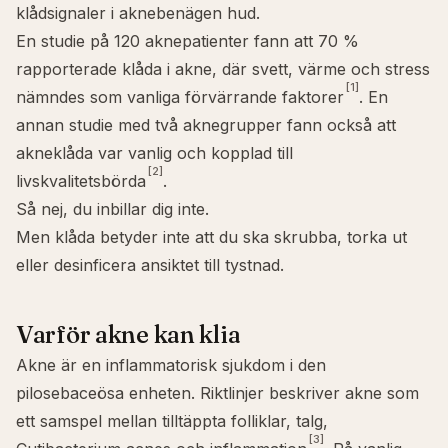
klådsignaler i aknebenägen hud.
En studie på 120 aknepatienter fann att 70 %
rapporterade klåda i akne, där svett, värme och stress
[1]
nämndes som vanliga förvärrande faktorer
. En
annan studie med två aknegrupper fann också att
akneklåda var vanlig och kopplad till
[2]
livskvalitetsbörda
.
Så nej, du inbillar dig inte.
Men klåda betyder inte att du ska skrubba, torka ut
eller desinficera ansiktet till tystnad.
Varför akne kan klia
Akne är en inflammatorisk sjukdom i den
pilosebaceösa enheten. Riktlinjer beskriver akne som
ett samspel mellan tilltäppta folliklar, talg,
[3]