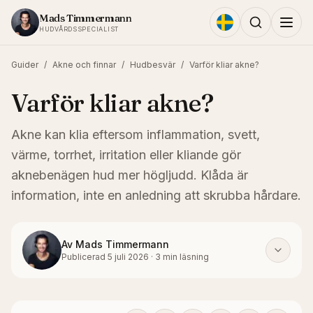
Hoppa till innehållet
Mads Timmermann
HUDVÅRDSSPECIALIST
Guider
/
Akne och finnar
/
Hudbesvär
/
Varför kliar akne?
Varför kliar akne?
Akne kan klia eftersom inflammation, svett,
värme, torrhet, irritation eller kliande gör
aknebenägen hud mer högljudd. Klåda är
information, inte en anledning att skrubba hårdare.
Av
Mads Timmermann
Publicerad
5 juli 2026
·
3
min läsning