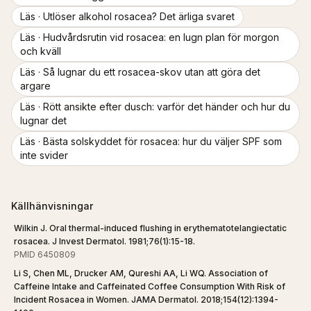
Läs ·
Utlöser alkohol rosacea? Det ärliga svaret
Läs ·
Hudvårdsrutin vid rosacea: en lugn plan för morgon
och kväll
Läs ·
Så lugnar du ett rosacea-skov utan att göra det
argare
Läs ·
Rött ansikte efter dusch: varför det händer och hur du
lugnar det
Läs ·
Bästa solskyddet för rosacea: hur du väljer SPF som
inte svider
Källhänvisningar
Wilkin J. Oral thermal-induced flushing in erythematotelangiectatic
rosacea. J Invest Dermatol. 1981;76(1):15-18.
PMID 6450809
Li S, Chen ML, Drucker AM, Qureshi AA, Li WQ. Association of
Caffeine Intake and Caffeinated Coffee Consumption With Risk of
Incident Rosacea in Women. JAMA Dermatol. 2018;154(12):1394-