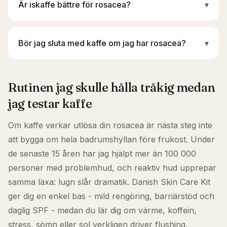
Är iskaffe bättre för rosacea?
▾
Bör jag sluta med kaffe om jag har rosacea?
▾
Rutinen jag skulle hålla tråkig medan
jag testar kaffe
Om kaffe verkar utlösa din rosacea är nästa steg inte
att bygga om hela badrumshyllan före frukost. Under
de senaste 15 åren har jag hjälpt mer än 100 000
personer med problemhud, och reaktiv hud upprepar
samma läxa: lugn slår dramatik. Danish Skin Care Kit
ger dig en enkel bas - mild rengöring, barriärstöd och
daglig SPF - medan du lär dig om värme, koffein,
stress, sömn eller sol verkligen driver flushing.