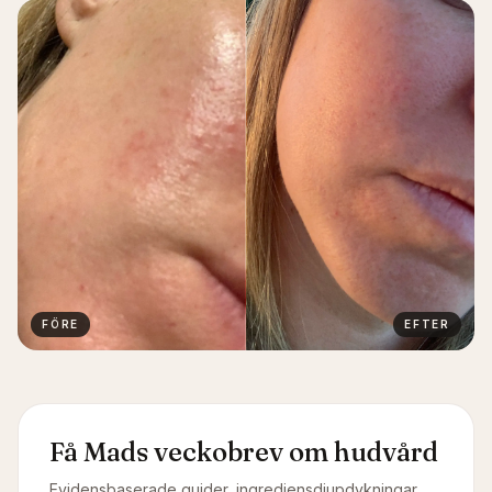
FÖRE
EFTER
Få Mads veckobrev om hudvård
Evidensbaserade guider, ingrediensdjupdykningar