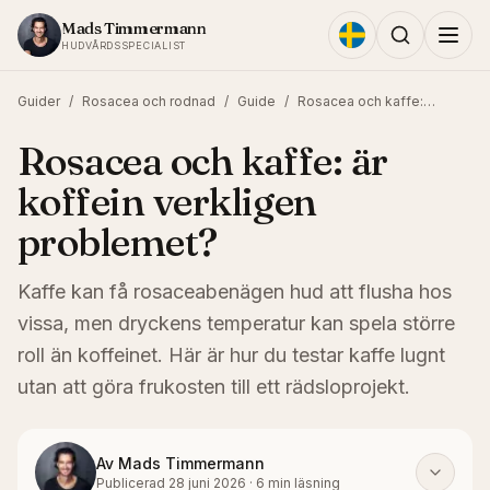
Hoppa till innehållet
Mads Timmermann
HUDVÅRDSSPECIALIST
Guider
/
Rosacea och rodnad
/
Guide
/
Rosacea och kaffe: är koffein verkligen problemet?
Rosacea och kaffe: är
koffein verkligen
problemet?
Kaffe kan få rosaceabenägen hud att flusha hos
vissa, men dryckens temperatur kan spela större
roll än koffeinet. Här är hur du testar kaffe lugnt
utan att göra frukosten till ett rädsloprojekt.
Av
Mads Timmermann
Publicerad
28 juni 2026
·
6
min läsning