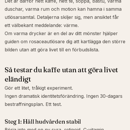
Det är därför hett kaffe, hett te, soppa, bastu, varma
duschar, varma rum och motion kan hamna i samma
utlösarsamtal. Detaljerna skiljer sig, men ansiktet får
ett välbekant meddelande: värme.
Om varma drycker är en del av ditt mönster hjälper
guiden om rosaceautlösare
dig att kartlägga den större
bilden utan att göra livet till en förbudslista.
Så testar du kaffe utan att göra livet
eländigt
Gör ett litet, tråkigt experiment.
Ingen dramatisk identitetsförändring. Ingen 30-dagars
bestraffningsplan. Ett test.
Steg 1: Håll hudvården stabil
Börja inte med en ny syra, retinoid, C-vitamin,