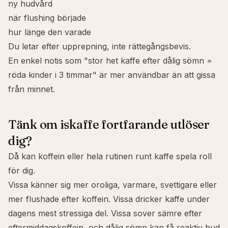
ny hudvård
när flushing började
hur länge den varade
Du letar efter upprepning, inte rättegångsbevis.
En enkel notis som "stor het kaffe efter dålig sömn =
röda kinder i 3 timmar" är mer användbar än att gissa
från minnet.
Tänk om iskaffe fortfarande utlöser
dig?
Då kan koffein eller hela rutinen runt kaffe spela roll
för dig.
Vissa känner sig mer oroliga, varmare, svettigare eller
mer flushade efter koffein. Vissa dricker kaffe under
dagens mest stressiga del. Vissa sover sämre efter
eftermiddagskoffein, och dålig sömn kan få reaktiv hud