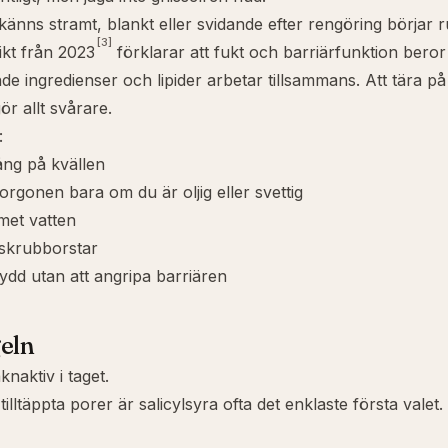
känns stramt, blankt eller svidande efter rengöring börjar ru
[3]
ikt från 2023
förklarar att fukt och barriärfunktion beror
de ingredienser och lipider arbetar tillsammans. Att tära p
ör allt svårare.
:
ång på kvällen
rgonen bara om du är oljig eller svettig
met vatten
skrubborstar
kydd utan att angripa barriären
eln
naktiv i taget.
tilltäppta porer är salicylsyra ofta det enklaste första valet