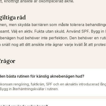
tt, knottrigt ansikte är okomplicerad akne.
giltiga råd
nen, men skydda barriären som måste tolerera behandling
amt. Välj en aktiv. Fukta utan skuld. Använd SPF. Bygg in l
benägen hud behöver inte perfektion. Den behöver en rutin
näll nog att ditt ansikte inte ägnar varje kväll åt att protes
frågor
 den bästa rutinen för känslig aknebenägen hud?
skonsam rengöring, fuktkräm, SPF och en aknaktiv introducerad lån
 Bygg in återhämtningskvällar i rutinen.