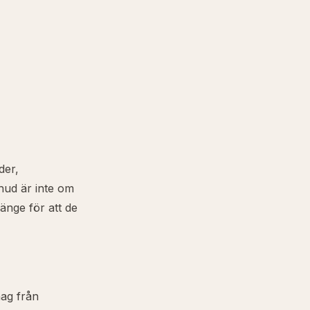
der,
hud är inte om
länge för att de
hag från