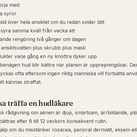
örja med:
ga syror
id över hela ansiktet om du redan svider lätt
s syra samma kväll från vecka ett
nde rengöring två gånger om dagen
 ansiktsvatten plus skrubb plus mask
dukter varje gång en ny knottra dyker upp
ebenägen hud blir bättre när planen är upprepningsbar. D
lyckas ofta eftersom ingen riktig människa vill fortsätta an
att kännas straffat.
ka träffa en hudläkare
k rådgivning om aknen är djup, smärtsam, ärrbildande, plöt
rbättras efter 8 till 12 veckors konsekvent rutin.
älp om du misstänker rosacea, perioral dermatit, eksem elle