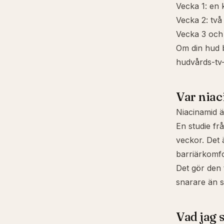
Vecka 1: en 
Vecka 2: två
Vecka 3 och 
Om din hud br
hudvårds-tv-
Var niac
Niacinamid
ä
En studie fr
veckor. Det ä
barriärkomfo
Det gör den 
snarare än 
Vad jag 