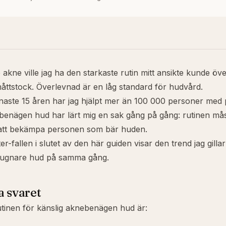
 akne ville jag ha den starkaste rutin mitt ansikte kunde öve
måttstock. Överlevnad är en låg standard för hudvård.
naste 15 åren har jag hjälpt mer än 100 000 personer med
ebenägen hud har lärt mig en sak gång på gång: rutinen m
att bekämpa personen som bär huden.
r-fallen i slutet av den här guiden visar den trend jag gillar
 lugnare hud på samma gång.
a svaret
tinen för känslig aknebenägen hud är: