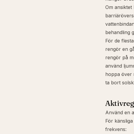
Om ansiktet 
barriärövers
vattenbindan
behandling g
För de flesta
rengör en g
rengör på mo
använd ljum
hoppa över 
ta bort sols
Aktivreg
Använd en ak
För känsliga 
frekvens: