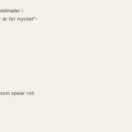
killnader i
r är för mycket"-
 som spelar roll