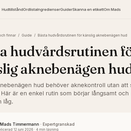
Hudtillstånd
Ordlista
Ingredienser
Guider
Skanna en etikett
Om Mads
ch finnar
/
Guide
/
Bästa hudvårdsrutinen för känslig aknebenägen hud
a hudvårdsrutinen f
lig aknebenägen hu
knebenägen hud behöver aknekontroll utan att s
 Här är en enkel rutin som börjar långsamt och 
n låg.
Mads Timmermann
·
Expertgranskad
licerad
12 juni 2026
·
4
min läsning