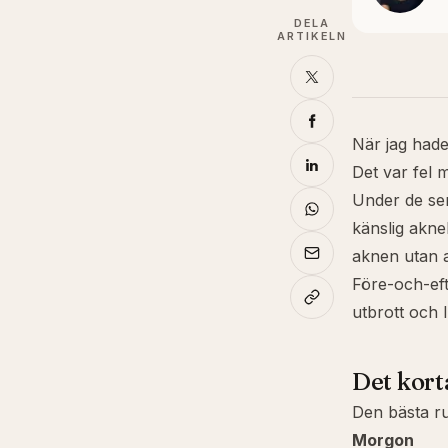
DELA
ARTIKELN
När jag hade
Det var fel 
Under de se
känslig akn
aknen utan 
Före-och-efte
utbrott och
Det kort
Den bästa ru
Morgon