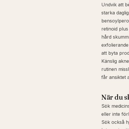
Undvik att b
starka dagli
bensoylperox
retinoid plu
hård skumma
exfolierande
att byta pro
Känslig akn
rutinen miss
får ansiktet 
När du s
Sök medicins
eller inte fö
Sök också hj