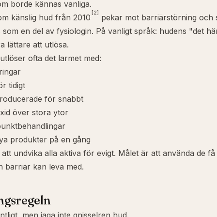
om borde kännas vanliga.
[2]
om känslig hud från 2010
pekar mot barriärstörning och s
som en del av fysiologin. På vanligt språk: hudens "det hä
 lättare att utlösa.
utlöser ofta det larmet med:
ringar
r tidigt
ntroducerade för snabbt
id över stora ytor
punktbehandlingar
ya produkter på en gång
 att undvika alla aktiva för evigt. Målet är att använda de få
in barriär kan leva med.
ngsregeln
tligt, men jaga inte gnisselren hud.