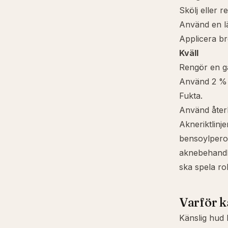
Skölj eller 
Använd en lä
Applicera b
Kväll
Rengör en g
Använd 2 
Fukta.
Använd åter
Akneriktlinje
bensoylperox
aknebehandli
ska spela rol
Varför k
Känslig hud 