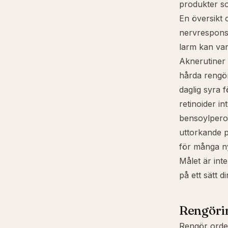
produkter s
En översikt 
nervrespons 
larm kan vara
Aknerutiner 
hårda rengö
daglig syra fö
retinoider i
bensoylperox
uttorkande 
för många n
Målet är inte
på ett sätt d
Rengöri
Rengör orden