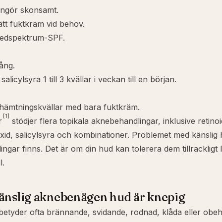
rengör skonsamt.
tt fuktkräm vid behov.
redspektrum-SPF.
ång.
%
salicylsyra
1 till 3 kvällar i veckan till en början.
hämtningskvällar med bara fuktkräm.
[1]
r
stödjer flera topikala aknebehandlingar, inklusive retinoi
id, salicylsyra och kombinationer. Problemet med känslig 
ngar finns. Det är om din hud kan tolerera dem tillräckligt 
l.
änslig aknebenägen hud är knepig
betyder ofta brännande, svidande, rodnad, klåda eller obe