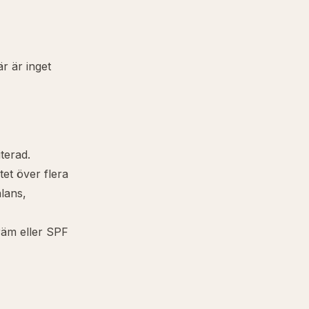
är är inget
terad.
tet över flera
alans,
kräm eller SPF