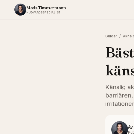
Hoppa till innehållet
Mads Timmermann
HUDVÅRDSSPECIALIST
Guider
/
Akne o
Bäst
käns
Känslig a
barriären.
irritatione
Av
Pub