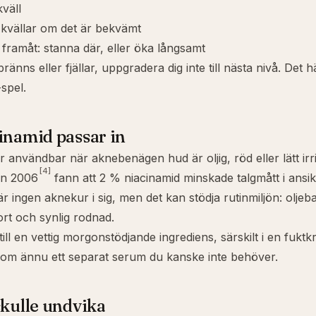
kväll
 kvällar om det är bekvämt
framåt: stanna där, eller öka långsamt
änns eller fjällar, uppgradera dig inte till nästa nivå. Det h
spel.
inamid passar in
r användbar när aknebenägen hud är oljig, röd eller lätt irri
[4]
ån 2006
fann att 2 % niacinamid minskade talgmått i ansik
r ingen aknekur i sig, men det kan stödja rutinmiljön: oljeb
rt och synlig rodnad.
till en vettig morgonstödjande ingrediens, särskilt i en fukt
som ännu ett separat serum du kanske inte behöver.
skulle undvika