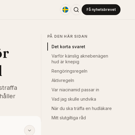
Få nyhetsbrevet
PÅ DEN HÄR SIDAN
ör
Det korta svaret
Varför känslig aknebenägen
hud är knepig
d
Rengöringsregeln
Aktivregeln
traffa
Var niacinamid passar in
håller
Vad jag skulle undvika
När du ska träffa en hudläkare
Mitt slutgiltiga råd