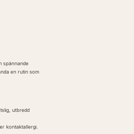
en spännande
vända en rutin som
slig, utbredd
r kontaktallergi.