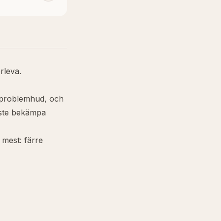
rleva.
 problemhud, och
åste bekämpa
 mest: färre