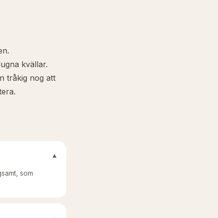
en.
ugna kvällar.
 tråkig nog att
tera.
▾
gsamt, som