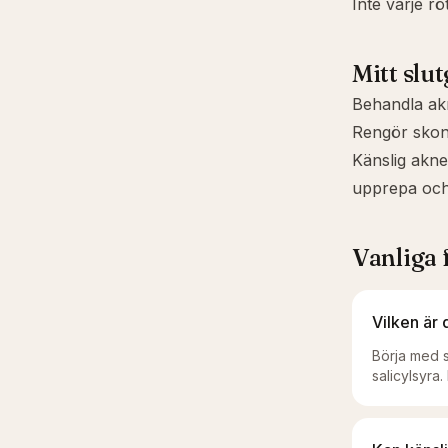
Inte varje rö
Mitt slut
Behandla ak
Rengör skons
Känslig akne
upprepa och s
Vanliga 
Vilken är
Börja med 
salicylsyra.