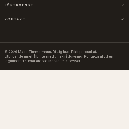
FÖRTROENDE
KONTAKT
©
2026
Mads Timmermann
.
Riktig hud. Riktiga resultat.
Utbildande innehåll. Inte medicinsk rådgivning. Kontakta alltid en
legitimerad hudläkare vid individuella besvär.