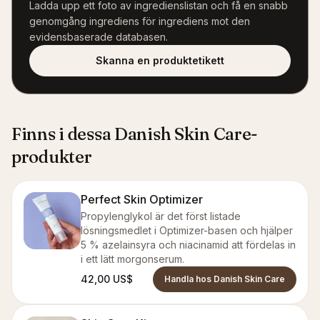
Ladda upp ett foto av ingredienslistan och få en snabb
genomgång ingrediens för ingrediens mot den
evidensbaserade databasen.
Skanna en produktetikett
Finns i dessa Danish Skin Care-
produkter
Perfect Skin Optimizer
Propylenglykol är det först listade
lösningsmedlet i Optimizer-basen och hjälper
5 % azelainsyra och niacinamid att fördelas in
i ett lätt morgonserum.
42,00 US$
Handla hos Danish Skin Care