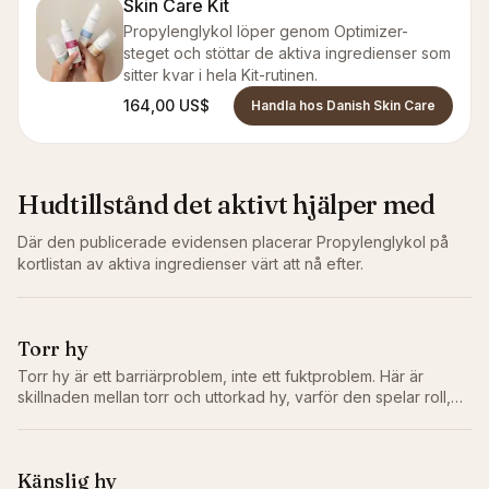
Skin Care Kit
Propylenglykol löper genom Optimizer-
steget och stöttar de aktiva ingredienser som
sitter kvar i hela Kit-rutinen.
164,00 US$
Handla hos Danish Skin Care
Hudtillstånd det aktivt hjälper med
Där den publicerade evidensen placerar
Propylenglykol
på
kortlistan av aktiva ingredienser värt att nå efter.
Torr hy
Torr hy är ett barriärproblem, inte ett fuktproblem. Här är
skillnaden mellan torr och uttorkad hy, varför den spelar roll,
och rutinen som faktiskt åtgärdar problemet.
Känslig hy