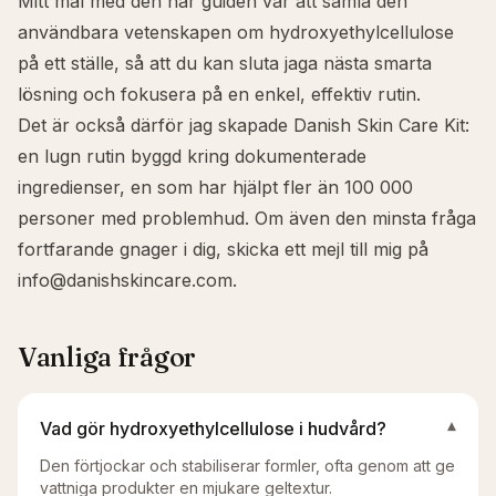
Mitt mål med den här guiden var att samla den
användbara vetenskapen om hydroxyethylcellulose
på ett ställe, så att du kan sluta jaga nästa smarta
lösning och fokusera på en enkel, effektiv rutin.
Det är också därför jag skapade
Danish Skin Care Kit
:
en lugn rutin byggd kring dokumenterade
ingredienser, en som har hjälpt fler än 100 000
personer med problemhud. Om även den minsta fråga
fortfarande gnager i dig, skicka ett mejl till mig på
info@danishskincare.com
.
Vanliga frågor
Vad gör hydroxyethylcellulose i hudvård?
▾
Den förtjockar och stabiliserar formler, ofta genom att ge
vattniga produkter en mjukare geltextur.