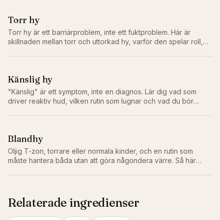
Torr hy
Torr hy är ett barriärproblem, inte ett fuktproblem. Här är
skillnaden mellan torr och uttorkad hy, varför den spelar roll,
och rutinen som faktiskt åtgärdar problemet.
Känslig hy
"Känslig" är ett symptom, inte en diagnos. Lär dig vad som
driver reaktiv hud, vilken rutin som lugnar och vad du bör
lämna bort.
Blandhy
Oljig T-zon, torrare eller normala kinder, och en rutin som
måste hantera båda utan att göra någondera värre. Så här
balanserar du faktiskt blandhy.
Relaterade ingredienser