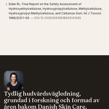
Elder RL. Final Report on the Safety Assessment of
Hydroxyethylcellulose, Hydroxypropylcellulose, Methylcellulose,
Hydroxypropyl Methylcellulose, and Cellulose Gum. Int J Toxicol.
1986;5(3):1-59.
— DOI 10.3109/10915818609141925
Tydlig hudvårdsvägledning,
grundad i forskning och formad av
åren bakom Danish Skin Care.