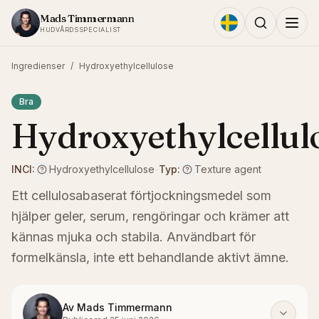
Hoppa till innehållet
Mads Timmermann
HUDVÅRDSSPECIALIST
Ingredienser
/
Hydroxyethylcellulose
Bra
Hydroxyethylcellul
INCI:
Hydroxyethylcellulose
-
Typ:
Texture agent
Ett cellulosabaserat förtjockningsmedel som
hjälper geler, serum, rengöringar och krämer att
kännas mjuka och stabila. Användbart för
formelkänsla, inte ett behandlande aktivt ämne.
Av
Mads Timmermann