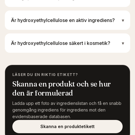
Är hydroxyethylcellulose en aktiv ingrediens?
▾
Är hydroxyethylcellulose säkert i kosmetik?
▾
LÄSER DU EN RIKTIG ETIKETT?
Skanna en produkt och se hur
den är formulerad
Ladda upp ett foto av ingredienslistan och få en snabb
genomgång ingrediens för ingrediens mot den
evidensbaserade databasen.
Skanna en produktetikett