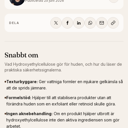
Publicerad
25 juni 2026
DELA
Snabbt om
Vad
Hydroxyethylcellulose
gör för huden, och hur du läser de
praktiska säkerhetssignalerna.
Texturbyggare
:
Ger vattniga formler en mjukare gelkänsla så
att de sprids jämnare.
Formelstöd
:
Hjälper till att stabilisera produkter utan att
förändra huden som en exfoliant eller retinoid skulle göra.
Ingen aknebehandling
:
Om en produkt hjälper utbrott är
hydroxyethylcellulose inte den aktiva ingrediensen som gör
arbetet.