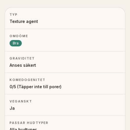
TYP
Texture agent
OMDÖME
Bra
GRAVIDITET
Anses säkert
KOMEDOGENITET
0
/5 (
Täpper inte till porer
)
VEGANSKT
Ja
PASSAR HUDTYPER
Alla hudtyper