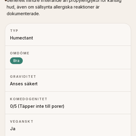
Generellt mindre irriterande än propylenglykol för känslig
hud, även om sällsynta allergiska reaktioner är
dokumenterade.
TYP
Humectant
OMDÖME
Bra
GRAVIDITET
Anses säkert
KOMEDOGENITET
0
/5 (
Täpper inte till porer
)
VEGANSKT
Ja