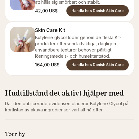
att hålla sig smörbart och stabilt.
42,00 US$
Handla hos Danish Skin Care
Skin Care Kit
Butylene glycol löper genom de flesta Kit-
produkter eftersom lättviktiga, dagligen
användbara texturer behöver pålitligt
lösningsmedels- och humektantstöd.
164,00 US$
Handla hos Danish Skin Care
Hudtillstånd det aktivt hjälper med
Där den publicerade evidensen placerar
Butylene Glycol
på
kortlistan av aktiva ingredienser värt att nå efter.
Torr hy