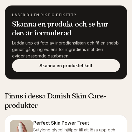
LÄSER DU EN RIKTIG ETIKETT?
Skanna en produkt och se hur
den är formulerad
Ladda upp ett foto av ingredienslistan och få en snabb
genomgång ingrediens för ingrediens mot den
evidensbaserade databasen.
Skanna en produktetikett
Finns i dessa Danish Skin Care-
produkter
Perfect Skin Power Treat
Butylene glycol hjälper till att lösa upp och