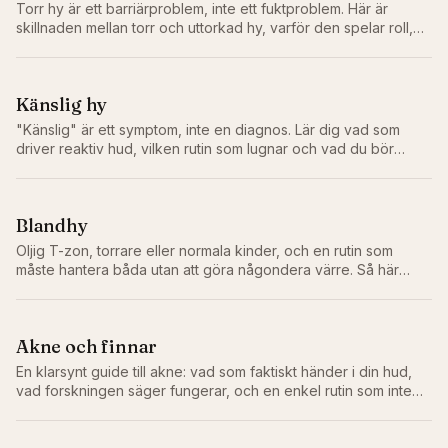
Torr hy är ett barriärproblem, inte ett fuktproblem. Här är
skillnaden mellan torr och uttorkad hy, varför den spelar roll,
och rutinen som faktiskt åtgärdar problemet.
Känslig hy
"Känslig" är ett symptom, inte en diagnos. Lär dig vad som
driver reaktiv hud, vilken rutin som lugnar och vad du bör
lämna bort.
Blandhy
Oljig T-zon, torrare eller normala kinder, och en rutin som
måste hantera båda utan att göra någondera värre. Så här
balanserar du faktiskt blandhy.
Akne och finnar
En klarsynt guide till akne: vad som faktiskt händer i din hud,
vad forskningen säger fungerar, och en enkel rutin som inte
gör saken värre.