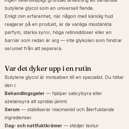
ingen vetenskapligt grundad anledning att behandla
butylene glycol som en universell fiende.
Enligt min erfarenhet, när någon med
känslig hud
reagerar på en produkt, är de vanliga misstänkta
parfym, starka syror, höga retinoiddoser eller en
barriär som redan är arg — inte glykolen som hindrar
serumet från att separera.
Var det dyker upp i en rutin
Butylene glycol är motsatsen till en specialist. Du hittar
den i:
Behandlingsgeler
— hjälper
salicylsyra
eller
azelainsyra att spridas jämnt.
Serum
— stabiliserar
niacinamid
och återfuktande
ingredienser.
Dag- och nattfuktkrämer
— stödjer textur