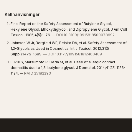
Källhänvisningar
Final Report on the Safety Assessment of Butylene Glycol,
Hexylene Glycol, Ethoxydiglycol, and Dipropylene Glycol. J Am Coll
Toxicol. 1985;4(5):1-76.
— DOI 10.3109/10915818509078692
Johnson W Jr, Bergfeld WF, Belsito DV, et al. Safety Assessment of
1,2-Glycols as Used in Cosmetics. Int J Toxicol. 2012;31(5
Suppl):147S-168S.
— DOI 10.1177/1091581812460409
Fukui S, Matsumoto R, Ueda M, et al. Case of allergic contact
dermatitis due to 1,3-butylene glycol. J Dermatol. 2014;41(12):1123-
1124.
— PMID 25182293