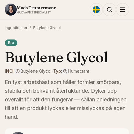
Hoppa till innehållet
Mads Timmermann
HUDVÅRDSSPECIALIST
Ingredienser
/
Butylene Glycol
Bra
Butylene Glycol
INCI:
Butylene Glycol
-
Typ:
Humectant
En tyst arbetshäst som håller formler smörbara,
stabila och bekvämt återfuktande. Dyker upp
överallt för att den fungerar — sällan anledningen
till att en produkt lyckas eller misslyckas på egen
hand.