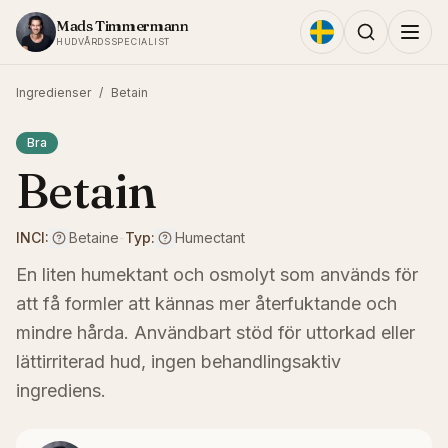
Hoppa till innehållet
Mads Timmermann
HUDVÅRDSSPECIALIST
Ingredienser
/
Betain
Bra
Betain
INCI:
Betaine
-
Typ:
Humectant
En liten humektant och osmolyt som används för
att få formler att kännas mer återfuktande och
mindre hårda. Användbart stöd för uttorkad eller
lättirriterad hud, ingen behandlingsaktiv
ingrediens.