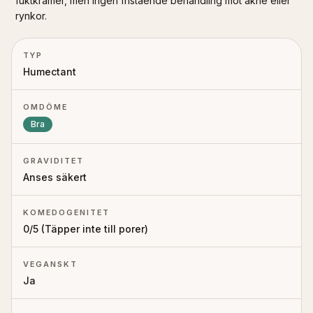
fuktkrämer, men ingen fristående behandling mot akne eller
rynkor.
TYP
Humectant
OMDÖME
Bra
GRAVIDITET
Anses säkert
KOMEDOGENITET
0
/5 (
Täpper inte till porer
)
VEGANSKT
Ja