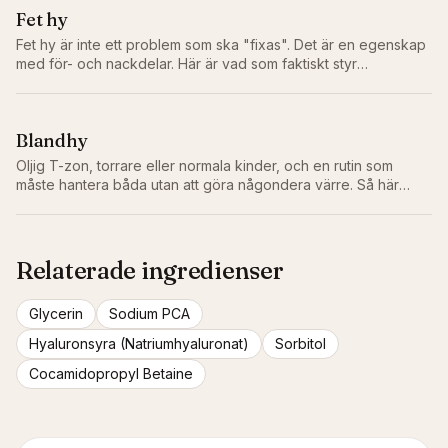
Fet hy
Fet hy är inte ett problem som ska "fixas". Det är en egenskap
med för- och nackdelar. Här är vad som faktiskt styr
talgproduktionen, vad som inte gör det, och rutinen som
fungerar utan att torka ut huden.
Blandhy
Oljig T-zon, torrare eller normala kinder, och en rutin som
måste hantera båda utan att göra någondera värre. Så här
balanserar du faktiskt blandhy.
Relaterade ingredienser
Glycerin
Sodium PCA
Hyaluronsyra (Natriumhyaluronat)
Sorbitol
Cocamidopropyl Betaine