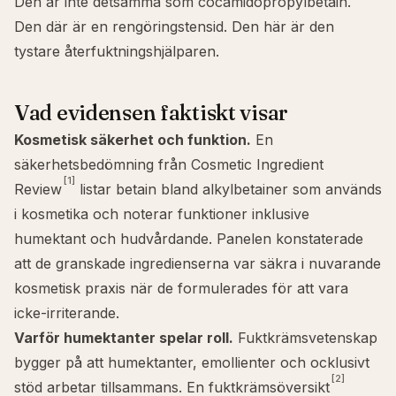
Den är inte detsamma som
cocamidopropylbetain
.
Den där är en rengöringstensid. Den här är den
tystare återfuktningshjälparen.
Vad evidensen faktiskt visar
Kosmetisk säkerhet och funktion.
En
säkerhetsbedömning från Cosmetic Ingredient
[1]
Review
listar betain bland alkylbetainer som används
i kosmetika och noterar funktioner inklusive
humektant och hudvårdande. Panelen konstaterade
att de granskade ingredienserna var säkra i nuvarande
kosmetisk praxis när de formulerades för att vara
icke-irriterande.
Varför humektanter spelar roll.
Fuktkrämsvetenskap
bygger på att humektanter, emollienter och ocklusivt
[2]
stöd arbetar tillsammans. En fuktkrämsöversikt