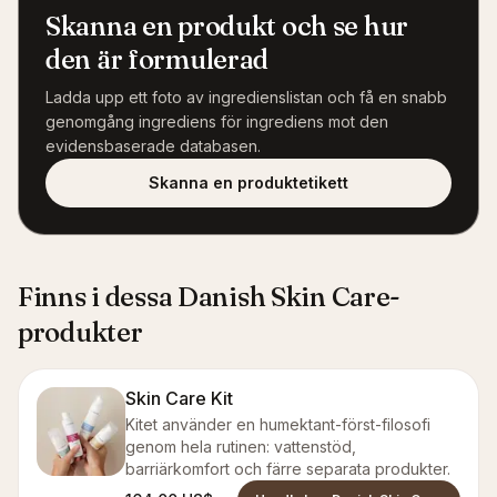
Skanna en produkt och se hur
den är formulerad
Ladda upp ett foto av ingredienslistan och få en snabb
genomgång ingrediens för ingrediens mot den
evidensbaserade databasen.
Skanna en produktetikett
Finns i dessa Danish Skin Care-
produkter
Skin Care Kit
Kitet använder en humektant-först-filosofi
genom hela rutinen: vattenstöd,
barriärkomfort och färre separata produkter.