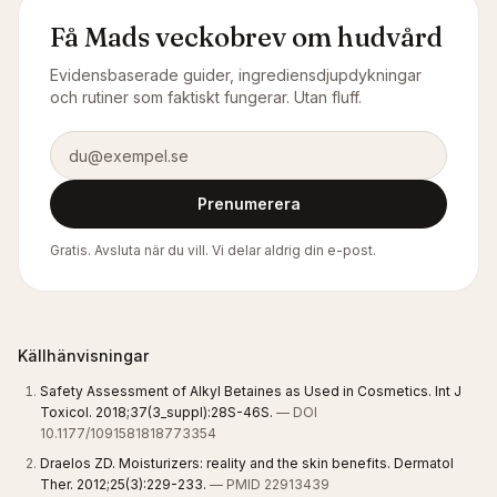
Få Mads veckobrev om hudvård
Evidensbaserade guider, ingrediensdjupdykningar
och rutiner som faktiskt fungerar. Utan fluff.
E-postadress
Prenumerera
Gratis. Avsluta när du vill. Vi delar aldrig din e-post.
Källhänvisningar
Safety Assessment of Alkyl Betaines as Used in Cosmetics. Int J
Toxicol. 2018;37(3_suppl):28S-46S.
— DOI
10.1177/1091581818773354
Draelos ZD. Moisturizers: reality and the skin benefits. Dermatol
Ther. 2012;25(3):229-233.
— PMID 22913439