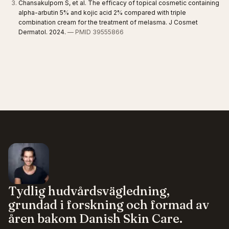
Chansakulporn S, et al. The efficacy of topical cosmetic containing
alpha-arbutin 5% and kojic acid 2% compared with triple
combination cream for the treatment of melasma. J Cosmet
Dermatol. 2024.
— PMID 39555866
Tydlig hudvårdsvägledning,
grundad i forskning och formad av
åren bakom Danish Skin Care.