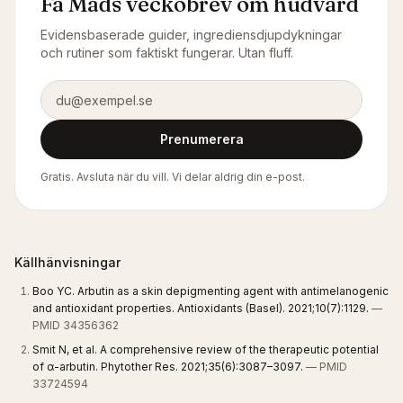
Få Mads veckobrev om hudvård
Evidensbaserade guider, ingrediensdjupdykningar
och rutiner som faktiskt fungerar. Utan fluff.
E-postadress
Prenumerera
Gratis. Avsluta när du vill. Vi delar aldrig din e-post.
Källhänvisningar
Boo YC. Arbutin as a skin depigmenting agent with antimelanogenic
and antioxidant properties. Antioxidants (Basel). 2021;10(7):1129.
—
PMID 34356362
Smit N, et al. A comprehensive review of the therapeutic potential
of α-arbutin. Phytother Res. 2021;35(6):3087–3097.
— PMID
33724594