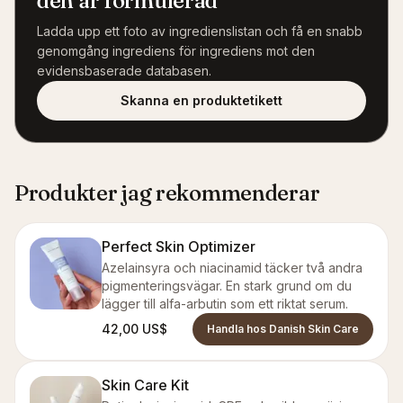
den är formulerad
Ladda upp ett foto av ingredienslistan och få en snabb
genomgång ingrediens för ingrediens mot den
evidensbaserade databasen.
Skanna en produktetikett
Produkter jag rekommenderar
Perfect Skin Optimizer
Azelainsyra och niacinamid täcker två andra
pigmenteringsvägar. En stark grund om du
lägger till alfa-arbutin som ett riktat serum.
42,00 US$
Handla hos Danish Skin Care
Skin Care Kit