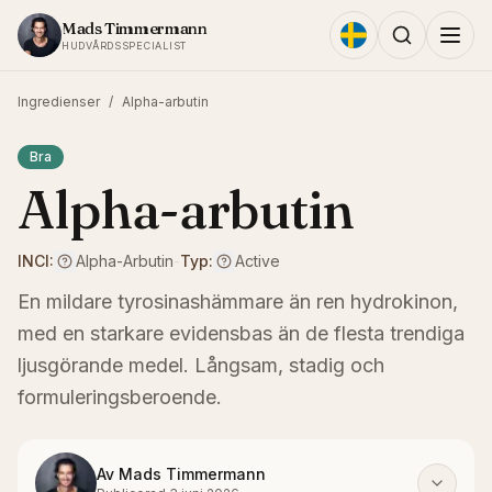
Hoppa till innehållet
Mads Timmermann
HUDVÅRDSSPECIALIST
Ingredienser
/
Alpha-arbutin
Bra
Alpha-arbutin
INCI:
Alpha-Arbutin
-
Typ:
Active
En mildare tyrosinashämmare än ren hydrokinon,
med en starkare evidensbas än de flesta trendiga
ljusgörande medel. Långsam, stadig och
formuleringsberoende.
Av
Mads Timmermann