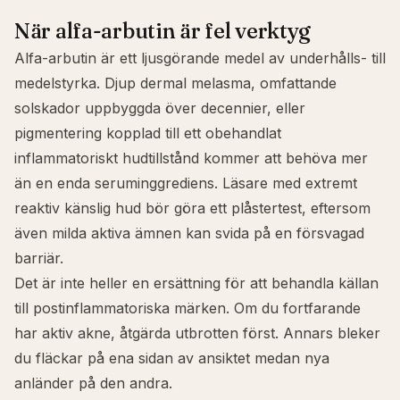
När alfa-arbutin är fel verktyg
Alfa-arbutin är ett ljusgörande medel av underhålls- till
medelstyrka. Djup dermal melasma, omfattande
solskador uppbyggda över decennier, eller
pigmentering kopplad till ett obehandlat
inflammatoriskt hudtillstånd kommer att behöva mer
än en enda seruminggrediens. Läsare med extremt
reaktiv
känslig hud
bör göra ett plåstertest, eftersom
även milda aktiva ämnen kan svida på en försvagad
barriär.
Det är inte heller en ersättning för att behandla källan
till postinflammatoriska märken. Om du fortfarande
har aktiv
akne
, åtgärda utbrotten först. Annars bleker
du fläckar på ena sidan av ansiktet medan nya
anländer på den andra.