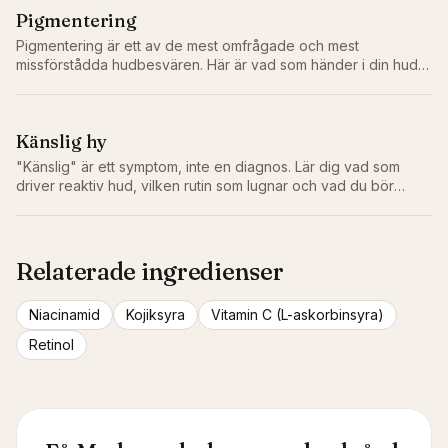
Pigmentering
Pigmentering är ett av de mest omfrågade och mest
missförstådda hudbesvären. Här är vad som händer i din hud
och den långsamma, evidensbaserade rutinen som faktiskt
bleknar den.
Känslig hy
"Känslig" är ett symptom, inte en diagnos. Lär dig vad som
driver reaktiv hud, vilken rutin som lugnar och vad du bör
lämna bort.
Relaterade ingredienser
Niacinamid
Kojiksyra
Vitamin C (L-askorbinsyra)
Retinol