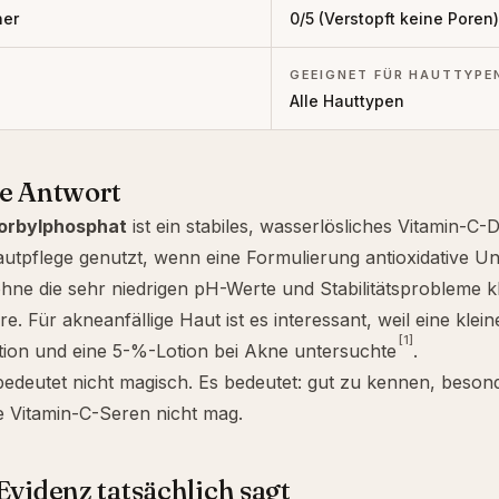
her
0
/5 (
Verstopft keine Poren
)
GEEIGNET FÜR HAUTTYPE
Alle Hauttypen
ze Antwort
orbylphosphat
ist ein stabiles, wasserlösliches Vitamin-C-D
autpflege genutzt, wenn eine Formulierung antioxidative U
 ohne die sehr niedrigen pH-Werte und Stabilitätsprobleme 
re
. Für akneanfällige Haut ist es interessant, weil eine klei
[1]
ion und eine 5-%-Lotion bei Akne untersuchte
.
bedeutet nicht magisch. Es bedeutet: gut zu kennen, beso
e Vitamin-C-Seren nicht mag.
Evidenz tatsächlich sagt