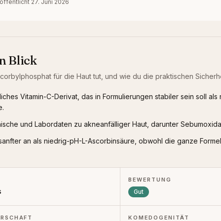
öffentlicht
27. Juni 2026
n Blick
scorbylphosphat
für die Haut tut, und wie du die praktischen Sicherhei
iches Vitamin-C-Derivat, das in Formulierungen stabiler sein soll als 
e.
inische und Labordaten zu akneanfälliger Haut, darunter Sebumoxida
t sanfter an als niedrig-pH-L-Ascorbinsäure, obwohl die ganze Formel
BEWERTUNG
s
Gut
RSCHAFT
KOMEDOGENITÄT