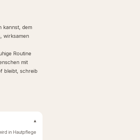
n kannst, dem
n, wirksamen
uhige Routine
Menschen mit
 bleibt, schreib
▾
wird in Hautpflege