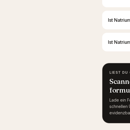
Ist Natri
Ist Natri
LIEST DU
Scanne
formul
Lade ein Fo
schnellen Ü
evidenzba