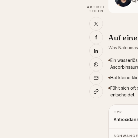
Ver
ARTIKEL
TEILEN
Auf eine
Was
Natriuma
Ein wasserlösl
Ascorbinsäur
Hat kleine kl
Fühlt sich of
entscheidet.
TYP
Antioxidan
SCHWANGE