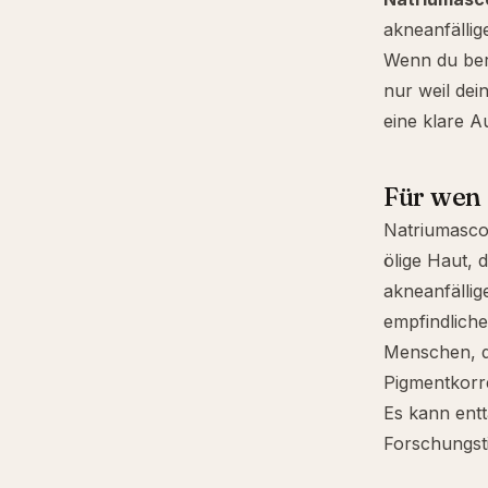
akneanfällig
Wenn du ber
nur weil dei
eine klare A
Für wen 
Natriumasco
ölige Haut, 
akneanfällig
empfindliche
Menschen, di
Pigmentkorr
Es kann ent
Forschungsti