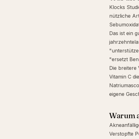
Klocks Stud
nützliche Ar
Sebumoxidat
Das ist ein g
jahrzehntela
"unterstütze
"ersetzt Ben
Die breitere
Vitamin C di
Natriumascor
eigene Gesch
Warum a
Akneanfällig
Verstopfte 