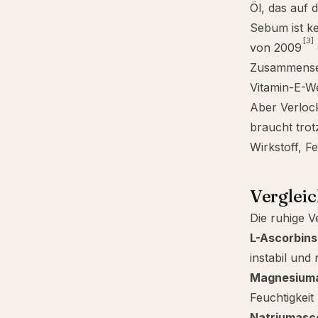
Öl, das auf 
Sebum ist ke
[3]
von 2009
Zusammenset
Vitamin-E-We
Aber Verlock
braucht trot
Wirkstoff, F
Verglei
Die ruhige V
L-Ascorbin
instabil und 
Magnesiuma
Feuchtigkeit
Natriumasc