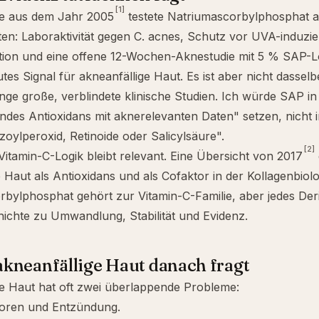
[1]
ie aus dem Jahr 2005
testete Natriumascorbylphosphat 
ten: Laboraktivität gegen
C. acnes
, Schutz vor UVA-induzie
ion
und eine offene 12-Wochen-Aknestudie mit 5 % SAP-Lo
utes Signal für akneanfällige Haut. Es ist aber nicht dasselb
nge große, verblindete klinische Studien. Ich würde SAP in
ndes Antioxidans mit aknerelevanten Daten" setzen, nicht i
zoylperoxid, Retinoide oder Salicylsäure".
[2]
 Vitamin-C-Logik bleibt relevant. Eine Übersicht von 2017
e Haut als Antioxidans und als Cofaktor in der Kollagenbiolo
bylphosphat gehört zur Vitamin-C-Familie, aber jedes Deri
ichte zu Umwandlung, Stabilität und Evidenz.
kneanfällige Haut danach fragt
e Haut hat oft zwei überlappende Probleme:
Poren und Entzündung.