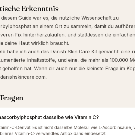
tische Erkenntnis
t diesem Guide war es, die nützliche Wissenschaft zu
rbylphosphat an einem Ort zu sammeln, damit du aufhöre
veren Fix hinterherzulaufen, und stattdessen die einfache
die deine Haut wirklich braucht.
lb habe ich auch das
Danish Skin Care Kit
gemacht: eine r
mentierte Inhaltsstoffe, und eine, die mehr als 100.000 
geholfen hat. Wenn dir auch nur die kleinste Frage im Kopf
danishskincare.com
.
 Fragen
umascorbylphosphat dasselbe wie Vitamin C?
Vitamin-C-Derivat. Es ist nicht dasselbe Molekül wie L-Ascorbinsäure, 
abileres Vitamin-C-verwandtes Antioxidans eingesetzt.