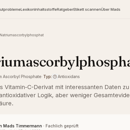
utprobleme
Lexikon
Inhaltsstoffe
Ratgeber
Etikett scannen
Über Mads
Natriumascorbylphosphat
riumascorbylphosph
m Ascorbyl Phosphate
-
Typ:
Antioxidans
es Vitamin-C-Derivat mit interessanten Daten zu
antioxidativer Logik, aber weniger Gesamteviden
äure.
n
Mads Timmermann
·
Fachlich geprüft