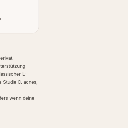
N
erivat.
nterstützung
klassischer
L-
ne Studie
C. acnes
,
nders wenn deine