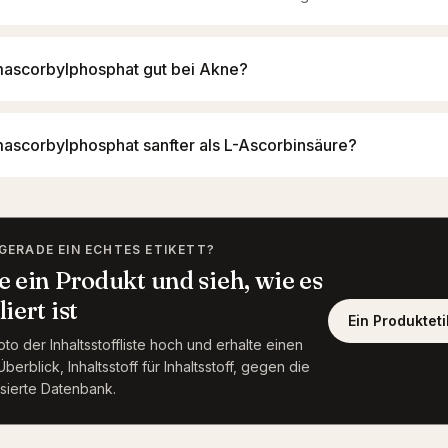
umascorbylphosphat gut bei Akne?
umascorbylphosphat sanfter als L-Ascorbinsäure?
 GERADE EIN ECHTES ETIKETT?
 ein Produkt und sieh, wie es
iert ist
Ein Produktet
to der Inhaltsstoffliste hoch und erhalte einen
berblick, Inhaltsstoff für Inhaltsstoff, gegen die
sierte Datenbank.