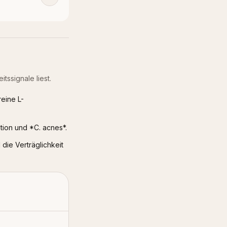
tssignale liest.
reine L-
tion und *C. acnes*.
 die Verträglichkeit