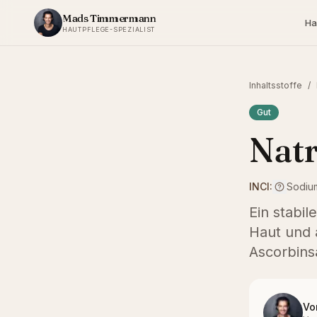
Zum Inhalt springen
Mads Timmermann
Ha
HAUTPFLEGE-SPEZIALIST
Inhaltsstoffe
/
Gut
Nat
INCI:
Sodiu
Ein stabil
Haut und 
Ascorbins
Vo