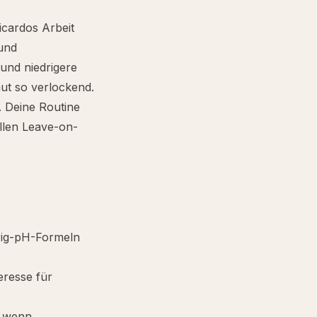
icardos Arbeit
und
und niedrigere
aut so verlockend.
. Deine Routine
ollen Leave-on-
drig-pH-Formeln
teresse für
, wenn