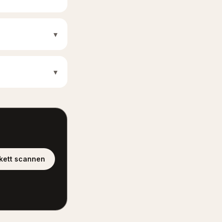
▾
▾
ikett scannen