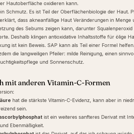
der Hautoberfläche oxidieren kann.
in Schmutz. Es ist Teil der Oberflächenbiologie der Haut. P
erklärt, dass akneanfällige Haut Veränderungen in Menge 
zung des Sebums zeigen kann, darunter Squalenperoxid 
rte. Deshalb klingen antioxidative Inhaltsstoffe für ölige H
ung ist kein Beweis. SAP kann als Teil einer Formel helfen
zdem die langweiligen Pfeiler: milde Reinigung, einen sinnv
euchtigkeitspflege und Sonnenschutz.
ch mit anderen Vitamin-C-Formen
ersion:
säure
hat die stärkste Vitamin-C-Evidenz, kann aber in nie
reizend sein.
scorbylphosphat
ist ein weiteres sanfteres Derivat mit In
 und Ebenmäßigkeit.
orbylphosphat
ist das Derivat, auf das ich schauen würde