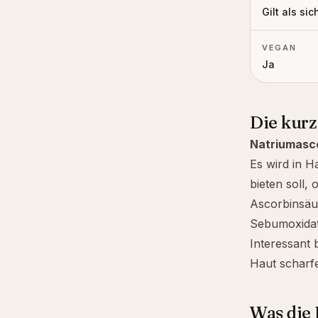
Gilt als sic
VEGAN
Ja
Die kur
Natriumasc
Es wird in H
bieten soll,
Ascorbinsäu
Sebumoxidat
Interessant 
Haut scharf
Was die 