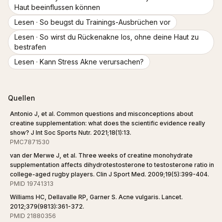
Haut beeinflussen können
Lesen ·
So beugst du Trainings-Ausbrüchen vor
Lesen ·
So wirst du Rückenakne los, ohne deine Haut zu
bestrafen
Lesen ·
Kann Stress Akne verursachen?
Quellen
Antonio J, et al. Common questions and misconceptions about
creatine supplementation: what does the scientific evidence really
show? J Int Soc Sports Nutr. 2021;18(1):13.
PMC7871530
van der Merwe J, et al. Three weeks of creatine monohydrate
supplementation affects dihydrotestosterone to testosterone ratio in
college-aged rugby players. Clin J Sport Med. 2009;19(5):399-404.
PMID 19741313
Williams HC, Dellavalle RP, Garner S. Acne vulgaris. Lancet.
2012;379(9813):361-372.
PMID 21880356