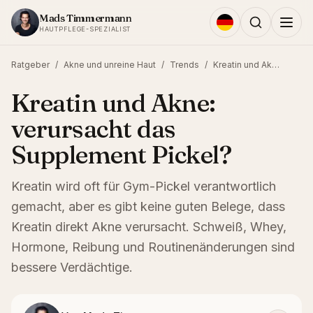
Zum Inhalt springen
Mads Timmermann
HAUTPFLEGE-SPEZIALIST
Ratgeber
/
Akne und unreine Haut
/
Trends
/
Kreatin und Akne: verursacht das Supplement Pickel?
Kreatin und Akne:
verursacht das
Supplement Pickel?
Kreatin wird oft für Gym-Pickel verantwortlich
gemacht, aber es gibt keine guten Belege, dass
Kreatin direkt Akne verursacht. Schweiß, Whey,
Hormone, Reibung und Routinenänderungen sind
bessere Verdächtige.